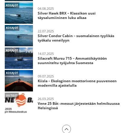
KOEAJOT
04.08.2025
Silver Hawk BRX – Klassikon uusi
täysalumiininen luku alkaa
KOEAJOT
22.07.2025
Silver Condor Cabin – suomalainen tyylikäs
työkalu veneilyyn
KOEAJOT
14.07.2025
Silacraft Mursu 715 – Ammattikäyttöön
suunniteltu työjuhta Suomesta
KOEAJOT
09.07.2025
Kiisla – Ekologinen moottorivene puuveneen
modernilla ajattelulla
UUTISET
26.03.2025
Vene 25 Båt -messut järjestetään helmikuussa
Helsingissä