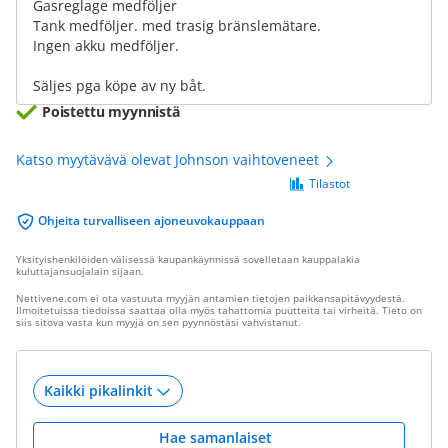
Gasreglage medföljer
Tank medföljer. med trasig bränslemätare.
Ingen akku medföljer.
Säljes pga köpe av ny båt.
Poistettu myynnistä
Katso myytävävä olevat Johnson vaihtoveneet
Tilastot
Ohjeita turvalliseen ajoneuvokauppaan
Yksityishenkilöiden välisessä kaupankäynnissä sovelletaan kauppalakia
kuluttajansuojalain sijaan.
Nettivene.com ei ota vastuuta myyjän antamien tietojen paikkansapitävyydestä.
Ilmoitetuissa tiedoissa saattaa olla myös tahattomia puutteita tai virheitä. Tieto on
siis sitova vasta kun myyjä on sen pyynnöstäsi vahvistanut.
Hae samanlaiset