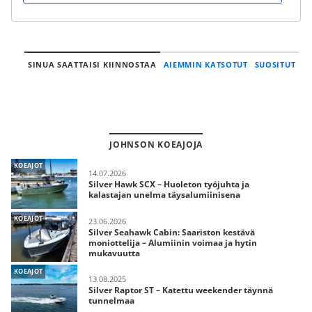
SINUA SAATTAISI KIINNOSTAA
AIEMMIN KATSOTUT
SUOSITUT
JOHNSON KOEAJOJA
KOEAJOT
14.07.2026
Silver Hawk SCX – Huoleton työjuhta ja
kalastajan unelma täysalumiinisena
KOEAJOT
23.06.2026
Silver Seahawk Cabin: Saariston kestävä
moniottelija – Alumiinin voimaa ja hytin
mukavuutta
KOEAJOT
13.08.2025
Silver Raptor ST – Katettu weekender täynnä
tunnelmaa