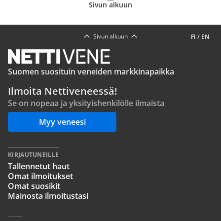
Sivun alkuun
Sivun alkuun
FI
/
EN
Suomen suosituin veneiden markkinapaikka
Ilmoita Nettiveneessä!
Se on nopeaa ja yksityishenkilölle ilmaista
Myy veneesi
KIRJAUTUNEILLE
Tallennetut haut
Omat ilmoitukset
Omat suosikit
Mainosta ilmoitustasi