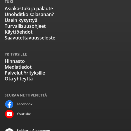
TUKI
Asiakastuki ja palaute
Unohditko salasanan?
Usein kysyttyä
Turvallisuusohjeet
Käyttöehdot
Saavutettavuusseloste
YRITYKSILLE
Hinnasto
Mediatiedot
Palvelut Yrityksille
Ota yhteyttä
SEURAA NETTIVENETTÄ
Facebook
Youtube
Rekkari - Ajoneuvon