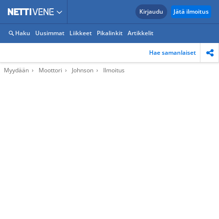
Kirjaudu
Jätä ilmoitus
Haku
Uusimmat
Liikkeet
Pikalinkit
Artikkelit
Hae samanlaiset
Myydään
Moottori
Johnson
Ilmoitus