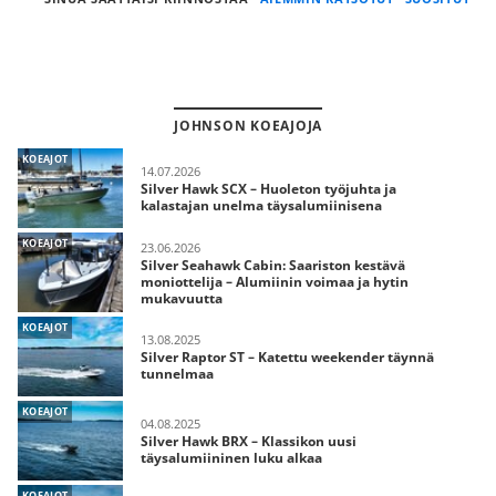
JOHNSON KOEAJOJA
KOEAJOT
14.07.2026
Silver Hawk SCX – Huoleton työjuhta ja
kalastajan unelma täysalumiinisena
KOEAJOT
23.06.2026
Silver Seahawk Cabin: Saariston kestävä
moniottelija – Alumiinin voimaa ja hytin
mukavuutta
KOEAJOT
13.08.2025
Silver Raptor ST – Katettu weekender täynnä
tunnelmaa
KOEAJOT
04.08.2025
Silver Hawk BRX – Klassikon uusi
täysalumiininen luku alkaa
KOEAJOT