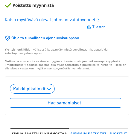
Poistettu myynnistä
Katso myytävävä olevat Johnson vaihtoveneet
Tilastot
Ohjeita turvalliseen ajoneuvokauppaan
Yksityishenkilöiden välisessä kaupankäynnissä sovelletaan kauppalakia
kuluttajansuojalain sijaan.
Nettivene.com ei ota vastuuta myyjän antamien tietojen paikkansapitävyydestä.
Ilmoitetuissa tiedoissa saattaa olla myös tahattomia puutteita tai virheitä. Tieto on
siis sitova vasta kun myyjä on sen pyynnöstäsi vahvistanut.
Hae samanlaiset
SINUA SAATTAISI KIINNOSTAA
AIEMMIN KATSOTUT
SUOSITUT