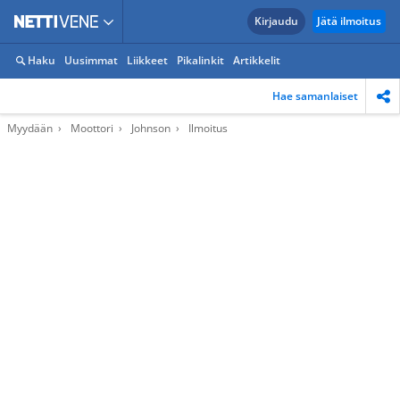
Kirjaudu
Jätä ilmoitus
Haku
Uusimmat
Liikkeet
Pikalinkit
Artikkelit
Hae samanlaiset
Myydään
Moottori
Johnson
Ilmoitus