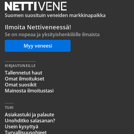
Suomen suosituin veneiden markkinapaikka
Ilmoita Nettiveneessä!
Se on nopeaa ja yksityishenkilölle ilmaista
Myy veneesi
KIRJAUTUNEILLE
Tallennetut haut
Omat ilmoitukset
Omat suosikit
Mainosta ilmoitustasi
TUKI
Asiakastuki ja palaute
Unohditko salasanan?
Usein kysyttyä
Turvallisuusohjeet