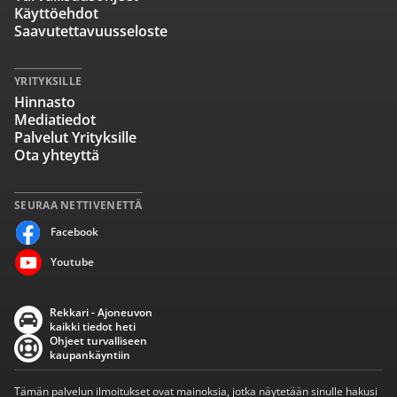
Käyttöehdot
Saavutettavuusseloste
YRITYKSILLE
Hinnasto
Mediatiedot
Palvelut Yrityksille
Ota yhteyttä
SEURAA NETTIVENETTÄ
Facebook
Youtube
Rekkari - Ajoneuvon
kaikki tiedot heti
Ohjeet turvalliseen
kaupankäyntiin
Tämän palvelun ilmoitukset ovat mainoksia, jotka näytetään sinulle hakusi