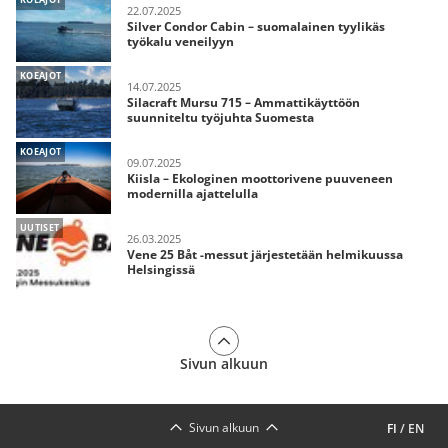
22.07.2025
Silver Condor Cabin – suomalainen tyylikäs
työkalu veneilyyn
KOEAJOT
14.07.2025
Silacraft Mursu 715 – Ammattikäyttöön
suunniteltu työjuhta Suomesta
KOEAJOT
09.07.2025
Kiisla – Ekologinen moottorivene puuveneen
modernilla ajattelulla
UUTISET
26.03.2025
Vene 25 Båt -messut järjestetään helmikuussa
Helsingissä
Sivun alkuun
Sivun alkuun
FI
/
EN