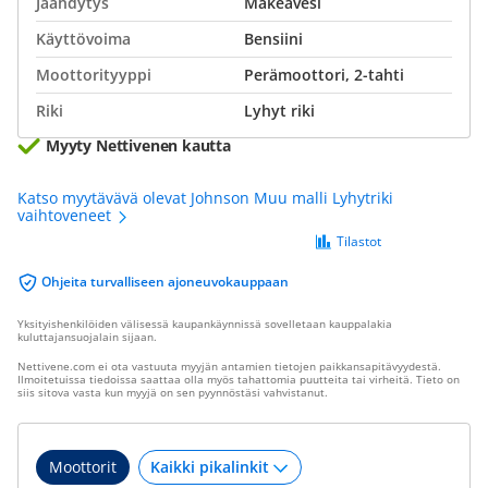
Jäähdytys
Makeavesi
Käyttövoima
Bensiini
Moottorityyppi
Perämoottori, 2-tahti
Riki
Lyhyt riki
Myyty Nettivenen kautta
Katso myytävävä olevat Johnson Muu malli Lyhytriki
vaihtoveneet
Tilastot
Ohjeita turvalliseen ajoneuvokauppaan
Yksityishenkilöiden välisessä kaupankäynnissä sovelletaan kauppalakia
kuluttajansuojalain sijaan.
Nettivene.com ei ota vastuuta myyjän antamien tietojen paikkansapitävyydestä.
Ilmoitetuissa tiedoissa saattaa olla myös tahattomia puutteita tai virheitä. Tieto on
siis sitova vasta kun myyjä on sen pyynnöstäsi vahvistanut.
Moottorit