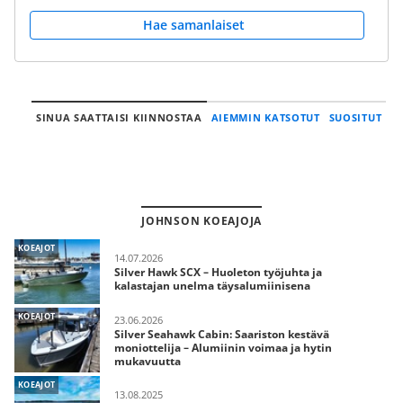
Hae samanlaiset
SINUA SAATTAISI KIINNOSTAA
AIEMMIN KATSOTUT
SUOSITUT
JOHNSON KOEAJOJA
KOEAJOT
14.07.2026
Silver Hawk SCX – Huoleton työjuhta ja
kalastajan unelma täysalumiinisena
KOEAJOT
23.06.2026
Silver Seahawk Cabin: Saariston kestävä
moniottelija – Alumiinin voimaa ja hytin
mukavuutta
KOEAJOT
13.08.2025