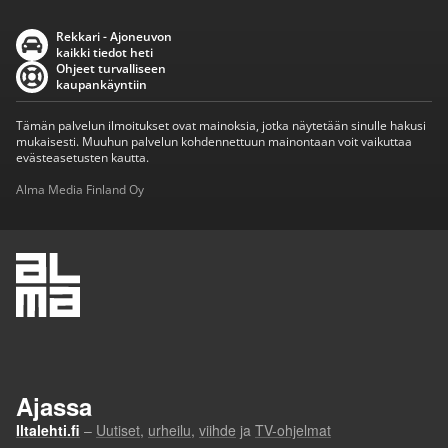
Rekkari - Ajoneuvon
kaikki tiedot heti
Ohjeet turvalliseen
kaupankäyntiin
Tämän palvelun ilmoitukset ovat mainoksia, jotka näytetään sinulle hakusi
mukaisesti. Muuhun palvelun kohdennettuun mainontaan voit vaikuttaa
evästeasetusten kautta.
Alma Media Finland Oy