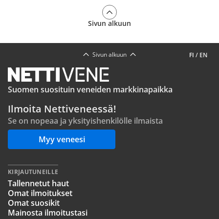
Sivun alkuun
Sivun alkuun
FI
/
EN
Suomen suosituin veneiden markkinapaikka
Ilmoita Nettiveneessä!
Se on nopeaa ja yksityishenkilölle ilmaista
Myy veneesi
KIRJAUTUNEILLE
Tallennetut haut
Omat ilmoitukset
Omat suosikit
Mainosta ilmoitustasi