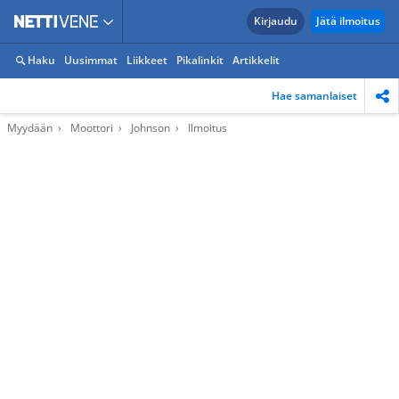
Kirjaudu
Jätä ilmoitus
Haku
Uusimmat
Liikkeet
Pikalinkit
Artikkelit
Hae samanlaiset
Myydään
Moottori
Johnson
Ilmoitus