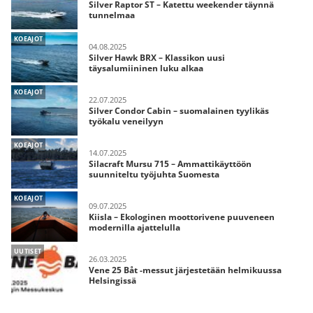
Silver Raptor ST – Katettu weekender täynnä
tunnelmaa
KOEAJOT
04.08.2025
Silver Hawk BRX – Klassikon uusi
täysalumiininen luku alkaa
KOEAJOT
22.07.2025
Silver Condor Cabin – suomalainen tyylikäs
työkalu veneilyyn
KOEAJOT
14.07.2025
Silacraft Mursu 715 – Ammattikäyttöön
suunniteltu työjuhta Suomesta
KOEAJOT
09.07.2025
Kiisla – Ekologinen moottorivene puuveneen
modernilla ajattelulla
UUTISET
26.03.2025
Vene 25 Båt -messut järjestetään helmikuussa
Helsingissä