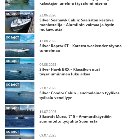
kalastajan unelma täysalumiinisena
KOEAJOT
23.06.2026
Silver Seahawk Cabin: Saariston kestävä
moniottelija – Alumiinin voimaa ja hytin
mukavuutta
KOEAJOT
13.08.2025
Silver Raptor ST – Katettu weekender täynnä
tunnelmaa
KOEAJOT
04.08.2025
Silver Hawk BRX – Klassikon uusi
täysalumiininen luku alkaa
KOEAJOT
22.07.2025
Silver Condor Cabin – suomalainen tyylikäs
työkalu veneilyyn
KOEAJOT
14.07.2025
Silacraft Mursu 715 – Ammattikäyttöön
suunniteltu työjuhta Suomesta
KOEAJOT
09.07.2025