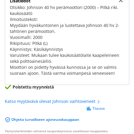
Lisätiedot
​Otsikko: Johnson 40 hv perämoottori (2000) – Pitkä riki.
kaukosäätö
​Ilmoitusteksti:
Myydään hyväkuntoinen ja luotettava Johnson 40 hv 2-
tahtinen perämoottori.
​Vuosimalli: 2000
​Rikipituus: Pitkä (L)
​Käynnistys: Käsikäynnistys
​Varusteet: Mukaan tulee kaukosäätölaite kaapeleineen
sekä polttoainesäiliö.
​Moottori on pidetty hyvässä kunnossa ja se on valmis
suoraan ajoon. Tästä varma voimanpesä veneeseen!
Poistettu myynnistä
Katso myytävävä olevat Johnson vaihtoveneet
Tilastot
Ohjeita turvalliseen ajoneuvokauppaan
Yksityishenkilöiden välisessä kaupankäynnissä sovelletaan kauppalakia