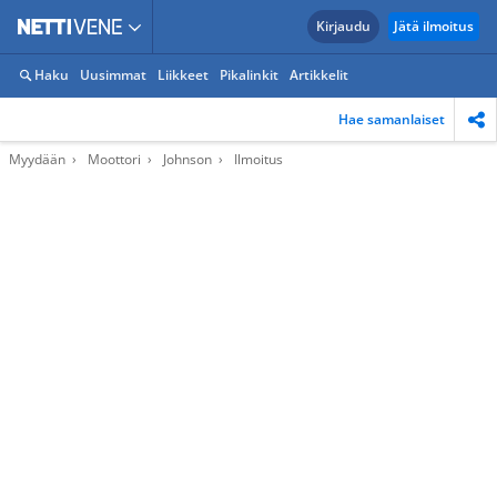
Kirjaudu
Jätä ilmoitus
Haku
Uusimmat
Liikkeet
Pikalinkit
Artikkelit
Hae samanlaiset
Myydään
Moottori
Johnson
Ilmoitus