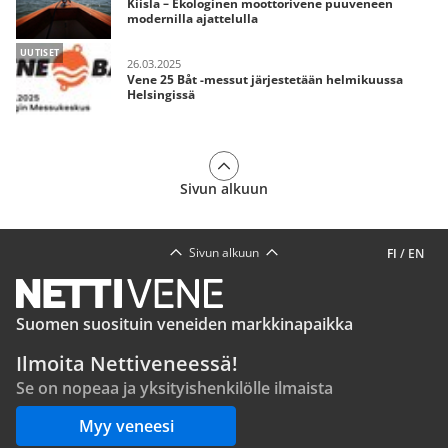
Kiisla – Ekologinen moottorivene puuveneen
modernilla ajattelulla
UUTISET
26.03.2025
Vene 25 Båt -messut järjestetään helmikuussa
Helsingissä
Sivun alkuun
Sivun alkuun
FI
/
EN
Suomen suosituin veneiden markkinapaikka
Ilmoita Nettiveneessä!
Se on nopeaa ja yksityishenkilölle ilmaista
Myy veneesi