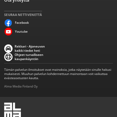
Ota yhteyttä
SEURAA NETTIVENETTÄ
Facebook
Youtube
Rekkari - Ajoneuvon
kaikki tiedot heti
Ohjeet turvalliseen
kaupankäyntiin
Tämän palvelun ilmoitukset ovat mainoksia, jotka näytetään sinulle hakusi
mukaisesti. Muuhun palvelun kohdennettuun mainontaan voit vaikuttaa
evästeasetusten kautta.
Alma Media Finland Oy