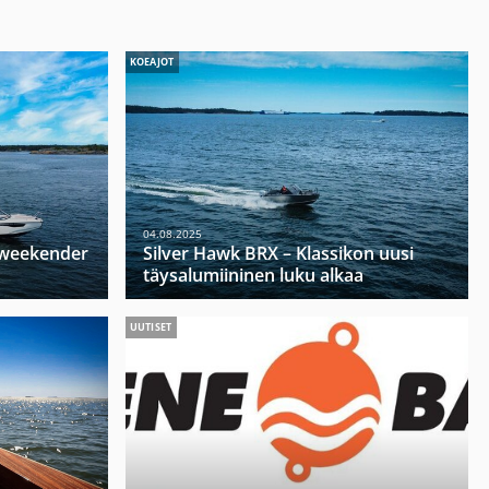
KOEAJOT
04.08.2025
u weekender
Silver Hawk BRX – Klassikon uusi
täysalumiininen luku alkaa
UUTISET