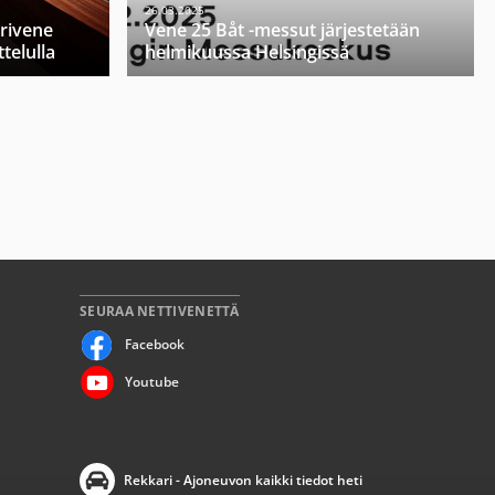
26.03.2025
orivene
Vene 25 Båt -messut järjestetään
telulla
helmikuussa Helsingissä
SEURAA NETTIVENETTÄ
Facebook
Youtube
Rekkari - Ajoneuvon kaikki tiedot heti