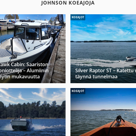
JOHNSON KOEAJOJA
KOEAJOT
hawk Cabin: Saariston
13.08.2025
niottelija – Alumiinin
Silver Raptor ST – Katett
hytin mukavuutta
täynnä tunnelmaa
KOEAJOT