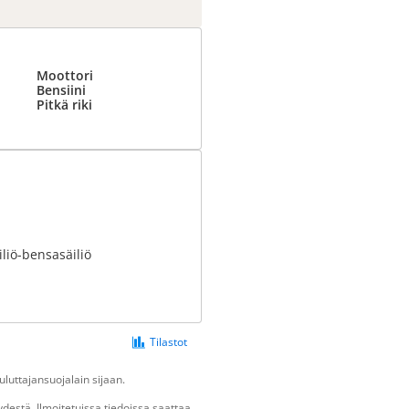
Moottori
Bensiini
Pitkä riki
liö-bensasäiliö
Tilastot
luttajansuojalain sijaan.
destä. Ilmoitetuissa tiedoissa saattaa