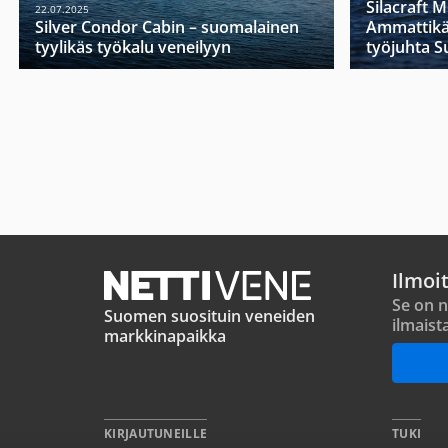
Silacraft 
22.07.2025
Silver Condor Cabin – suomalainen
Ammattikä
tyylikäs työkalu veneilyyn
työjuhta 
Ilmoi
Se on n
Suomen suosituin veneiden
ilmaist
markkinapaikka
KIRJAUTUNEILLE
TUKI