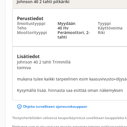
Johnson 40 2 tahti pitkäriki
Perustiedot
Ilmoitustyyppi
Myydään
Tyyppi
Teho
40 Hv
Käyttövoima
Moottorityyppi
Perämoottori, 2-
Riki
tahti
Lisätiedot
Johnson 40 2 tahti Trimmillä
toimiva
mukana tulee kaikki tarpeelinen esim kaasuvivusto+öljysäi
Kysymällä lisää. hinnasta saa esittää oman näkemyksen
Ohjeita turvalliseen ajoneuvokauppaan
Yksityishenkilöiden välisessä kaupankäynnissä sovelletaan kauppalakia ku
Nettivene.com ei ota vastuuta myyjän antamien tietojen paikkansapitävyy