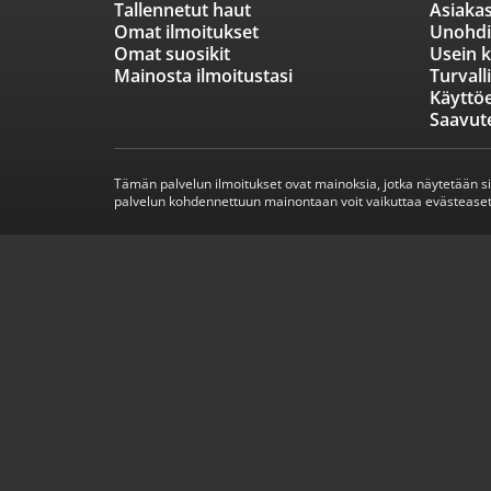
Tallennetut haut
Asiakas
Omat ilmoitukset
Unohdi
Omat suosikit
Usein k
Mainosta ilmoitustasi
Turvall
Käyttö
Saavut
Tämän palvelun ilmoitukset ovat mainoksia, jotka näytetään s
palvelun kohdennettuun mainontaan voit vaikuttaa evästeaset