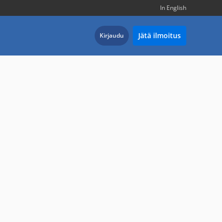
In English
Jätä ilmoitus
Kirjaudu