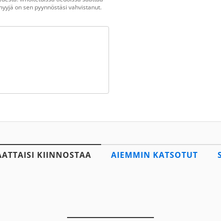
n myyjä on sen pyynnöstäsi vahvistanut.
AATTAISI KIINNOSTAA
AIEMMIN KATSOTUT