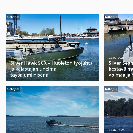
KOEAJOT
KOEAJOT
14.07.2026
23.06.2026
Silver Hawk SCX – Huoleton työjuhta
Silver Sea
ja kalastajan unelma
kestävä mo
täysalumiinisena
voimaa ja 
KOEAJOT
KOEAJOT
14.07.2025