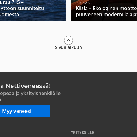
Mursu 715 –
09.07.2025
yttöön suunniteltu
Kiisla – Ekologinen moott
Suomesta
puuveneen modernilla ajat
Sivun alkuun
ta Nettiveneessä!
opeaa ja yksityishenkilölle
a
Myy veneesi
YRITYKSILLE