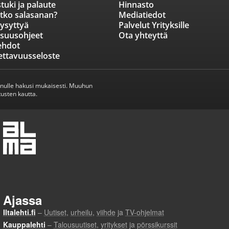
tuki ja palaute
Hinnasto
tko salasanan?
Mediatiedot
ysyttyä
Palvelut Yrityksille
isuusohjeet
Ota yhteyttä
ehdot
ettavuusseloste
inulle hakusi mukaisesti. Muuhun
usten kautta.