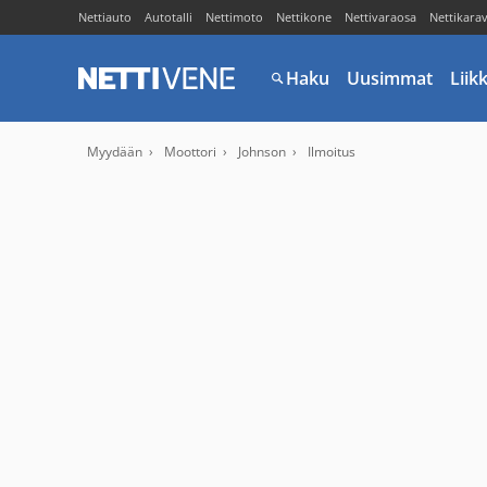
Nettiauto
Autotalli
Nettimoto
Nettikone
Nettivaraosa
Nettikara
Haku
Uusimmat
Liik
Myydään
Moottori
Johnson
Ilmoitus