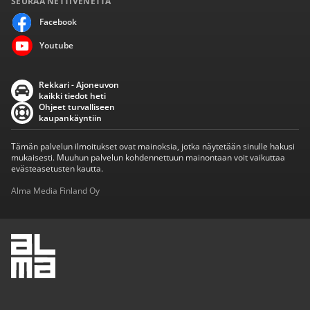
SEURAA NETTIVENETTÄ
Facebook
Youtube
Rekkari - Ajoneuvon
kaikki tiedot heti
Ohjeet turvalliseen
kaupankäyntiin
Tämän palvelun ilmoitukset ovat mainoksia, jotka näytetään sinulle hakusi
mukaisesti. Muuhun palvelun kohdennettuun mainontaan voit vaikuttaa
evästeasetusten kautta.
Alma Media Finland Oy