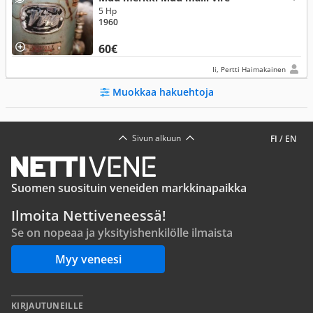
5 Hp
1960
60€
Ii, Pertti Haimakainen
Muokkaa hakuehtoja
Sivun alkuun
FI
/
EN
Suomen suosituin veneiden markkinapaikka
Ilmoita Nettiveneessä!
Se on nopeaa ja yksityishenkilölle ilmaista
Myy veneesi
KIRJAUTUNEILLE