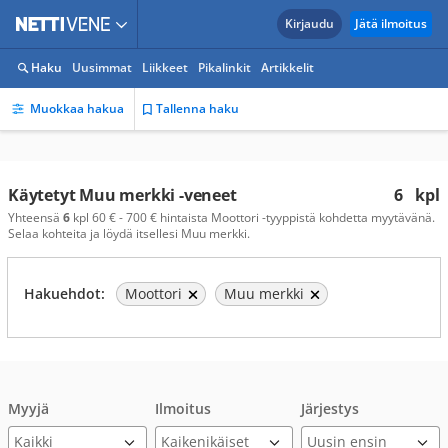
Kirjaudu
Jätä ilmoitus
Haku
Uusimmat
Liikkeet
Pikalinkit
Artikkelit
Muokkaa hakua
Tallenna haku
Käytetyt Muu merkki -veneet
6
kpl
Yhteensä
6
kpl 60 € - 700 € hintaista Moottori -tyyppistä kohdetta myytävänä.
Selaa kohteita ja löydä itsellesi Muu merkki.
Hakuehdot:
Moottori
Muu merkki
Myyjä
Ilmoitus
Järjestys