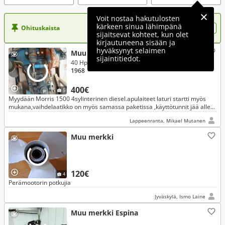
Voit nostaa hakutulosten
kärkeen sinua lähimpänä
Ohituskaista
Nosta ilmoituksesi tähän?
sijaitsevat kohteet, kun olet
kirjautuneena sisään ja
hyväksynyt selaimen
Muu merkki
sijaintitiedot.
40 Hp
1968
400€
5
Myydään Morris 1500 4sylinterinen diesel.apulaiteet laturi startti myös
mukana,vaihdelaatikko on myös samassa paketissa ,käyttötunnit jää alle
2000tuntia.ollut samalla omistajalla yli 30vuotta.
Lappeenranta, Mikael Mutanen
Muu merkki
120€
4
Perämootorin potkujia
Jyväskylä, Ismo Laine
Muu merkki Espina