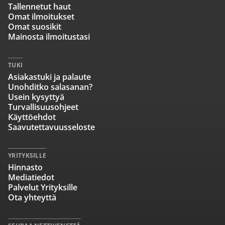
Tallennetut haut
Omat ilmoitukset
Omat suosikit
Mainosta ilmoitustasi
TUKI
Asiakastuki ja palaute
Unohditko salasanan?
Usein kysyttyä
Turvallisuusohjeet
Käyttöehdot
Saavutettavuusseloste
YRITYKSILLE
Hinnasto
Mediatiedot
Palvelut Yrityksille
Ota yhteyttä