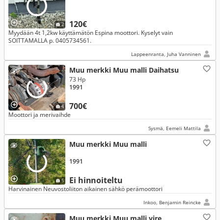
120€
2
Myydään 4t 1,2kw käyttämätön Espina moottori. Kyselyt vain
SOITTAMALLA p. 0405734561.
Lappeenranta, Juha Vanninen
Muu merkki Muu malli Daihatsu
73 Hp
1991
700€
4
Moottori ja merivaihde
Sysmä, Eemeli Mattila
Muu merkki Muu malli
1991
Ei hinnoiteltu
5
Harvinainen Neuvostoliiton aikainen sähkö perämoottori
Inkoo, Benjamin Reincke
Muu merkki Muu malli vire