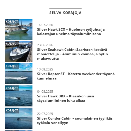
SELVA KOEAJOJA
KOEAJOT
14.07.2026
Silver Hawk SCX – Huoleton työjuhta ja
kalastajan unelma täysalumiinisena
KOEAJOT
23.06.2026
Silver Seahawk Cabin: Saariston kestävä
moniottelija – Alumiinin voimaa ja hytin
mukavuutta
KOEAJOT
13.08.2025
Silver Raptor ST – Katettu weekender täynnä
tunnelmaa
KOEAJOT
04.08.2025
Silver Hawk BRX – Klassikon uusi
täysalumiininen luku alkaa
KOEAJOT
22.07.2025
Silver Condor Cabin – suomalainen tyylikäs
työkalu veneilyyn