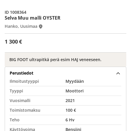
ID 1008364
Selva Muu malli OYSTER
Hanko, Uusimaa
1 300 €
BIG FOOT ultrapitkä perä esim HAJ veneeseen.
Perustiedot
Ilmoitustyyppi
Myydään
Tyyppi
Moottori
Vuosimalli
2021
Toimistomaksu
100 €
Teho
6 Hv
Käyttövoima
Bensiini