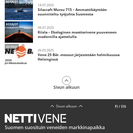
KOEAJOT
14.07.2025
Silacraft Mursu 715 – Ammattikäyttöön
suunniteltu työjuhta Suomesta
KOEAJOT
09.07.2025
Kiisla – Ekologinen moottorivene puuveneen
modernilla ajattelulla
UUTISET
26.03.2025
Vene 25 Båt -messut järjestetään helmikuussa
Helsingissä
Sivun alkuun
Sivun alkuun
FI
/
EN
Suomen suosituin veneiden markkinapaikka