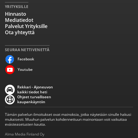
YRITYKSILLE
Hinnasto
Mediatiedot
Palvelut Yrityksille
Ota yhteyttä
SEURAA NETTIVENETTÄ
Facebook
Youtube
Rekkari - Ajoneuvon
kaikki tiedot heti
Ohjeet turvalliseen
kaupankäyntiin
Tämän palvelun ilmoitukset ovat mainoksia, jotka näytetään sinulle hakusi
mukaisesti. Muuhun palvelun kohdennettuun mainontaan voit vaikuttaa
evästeasetusten kautta.
Alma Media Finland Oy