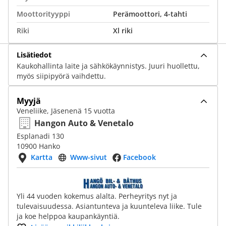
Moottorityyppi
Perämoottori, 4-tahti
Riki
Xl riki
Lisätiedot
Kaukohallinta laite ja sähkökäynnistys. Juuri huollettu,
myös siipipyörä vaihdettu.
Myyjä
Veneliike, Jäsenenä 15 vuotta
Hangon Auto & Venetalo
Esplanadi 130
10900 Hanko
Kartta
Www-sivut
Facebook
Yli 44 vuoden kokemus alalta. Perheyritys nyt ja
tulevaisuudessa. Asiantunteva ja kuunteleva liike. Tule
ja koe helppoa kaupankäyntiä.