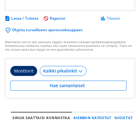
Lataa / Tulosta
Raportoi
Tilastot
Ohjeita turvalliseen ajoneuvokauppaan
Nettivene.com ei ota vastuuta myyjän antamien tietojen paikkansapitävyydestä.
Ilmoitetuissa tiedoissa saattaa olla myös tahattomia puutteita tai virheitä. Tieto on
siis sitova vasta kun myyjä on sen pyynnöstäsi vahvistanut.
Moottorit
Hae samanlaiset
SINUA SAATTAISI KIINNOSTAA
AIEMMIN KATSOTUT
SUOSITUT