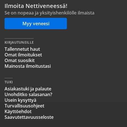
Ilmoita Nettiveneessä!
Se on nopeaa ja yksityishenkilölle ilmaista
Myy veneesi
KIRJAUTUNEILLE
Tallennetut haut
Omat ilmoitukset
Omat suosikit
Mainosta ilmoitustasi
TUKI
Asiakastuki ja palaute
Unohditko salasanan?
Usein kysyttyä
Turvallisuusohjeet
Käyttöehdot
Saavutettavuusseloste