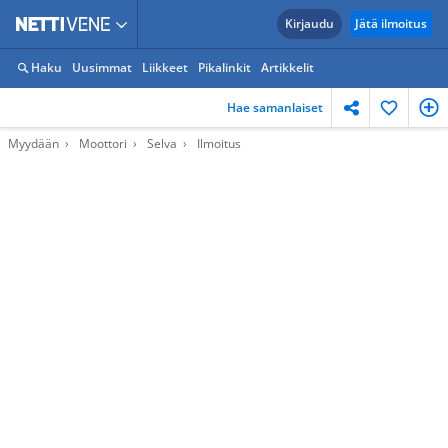
Kirjaudu
Jätä ilmoitus
Haku
Uusimmat
Liikkeet
Pikalinkit
Artikkelit
Hae samanlaiset
Myydään
Moottori
Selva
Ilmoitus