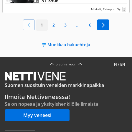
31 350€
2
Mikkeli, Paimport Oy
1
2
3
...
6
Muokkaa hakuehtoja
Sivun alkuun
FI
/
EN
Suomen suosituin veneiden markkinapaikka
Ilmoita Nettiveneessä!
Se on nopeaa ja yksityishenkilölle ilmaista
Myy veneesi