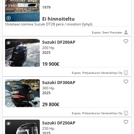
1979
Ei hinnoiteltu
Ostetaan toimiva Suzuki DT28 perä / moottori (lyhyt).
Espoo, Sven Preusker
Suzuki DF200AP
200 Hp
2025
19 900€
Espoo, Pohjankurun Venevälitys Oy
Suzuki DF300AP
300 Hp
2025
29 800€
Espoo, Pohjankurun Venevälitys Oy
Suzuki DF250AP
250 Hp
2025