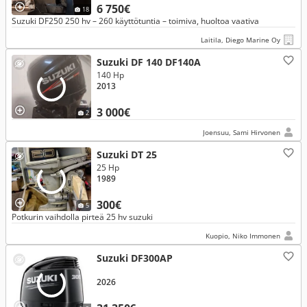
6 750€
18
Suzuki DF250 250 hv – 260 käyttötuntia – toimiva, huoltoa vaativa
Laitila, Diego Marine Oy
Suzuki DF 140 DF140A
140 Hp
2013
3 000€
2
Joensuu, Sami Hirvonen
Suzuki DT 25
25 Hp
1989
300€
5
Potkurin vaihdolla pirteä 25 hv suzuki
Kuopio, Niko Immonen
Suzuki DF300AP
2026