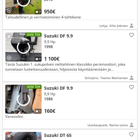
950€
9
Taloudellinen ja varmatoiminen 4-tahtikone
Lohja, Ville Jokinen
UUSI 72H
Suzuki DF 9.9
9,9 Hp
1998
1 100€
8
Tästä Suzukin 1. sukupolven nelitahtinen klassikko perämoottori, joka
tunnetaan luotettavuudestaan, hiljaisesta käyntiäänestään ja
erinomaisesta polttoainetaloudestaan.
Siilinjärvi, Teemu Matilainen
UUSI 72H
Suzuki DF 9.9
9,9 Hp
1986
160€
5
Varaosiksi
Uusikaupunki, Raimo Leino
Suzuki DT 65