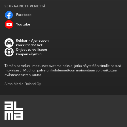
SEURAA NETTIVENETTÄ
Facebook
Youtube
Rekkari - Ajoneuvon
kaikki tiedot heti
Ohjeet turvalliseen
kaupankäyntiin
Tämän palvelun ilmoitukset ovat mainoksia, jotka näytetään sinulle hakusi
mukaisesti. Muuhun palvelun kohdennettuun mainontaan voit vaikuttaa
evästeasetusten kautta.
Alma Media Finland Oy