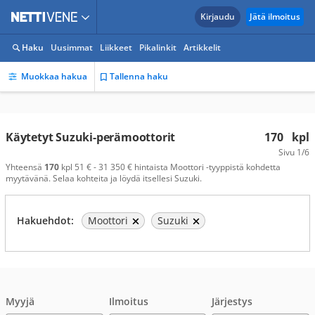
Kirjaudu
Jätä ilmoitus
Haku
Uusimmat
Liikkeet
Pikalinkit
Artikkelit
Muokkaa hakua
Tallenna haku
Käytetyt Suzuki-perämoottorit
170
kpl
Sivu
1/6
Yhteensä
170
kpl 51 € - 31 350 € hintaista Moottori -tyyppistä kohdetta
myytävänä. Selaa kohteita ja löydä itsellesi Suzuki.
Hakuehdot:
Moottori
Suzuki
Myyjä
Ilmoitus
Järjestys