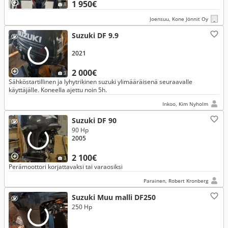
1 950€
8
Joensuu, Kone Jönnit Oy
Suzuki DF 9.9
2021
2 000€
3
Sähköstartillinen ja lyhytrikinen suzuki ylimääräisenä seuraavalle
käyttäjälle. Koneella ajettu noin 5h.
Inkoo, Kim Nyholm
Suzuki DF 90
90 Hp
2005
2 100€
3
Perämoottori korjattavaksi tai varaosiksi
Parainen, Robert Kronberg
Suzuki Muu malli DF250
250 Hp