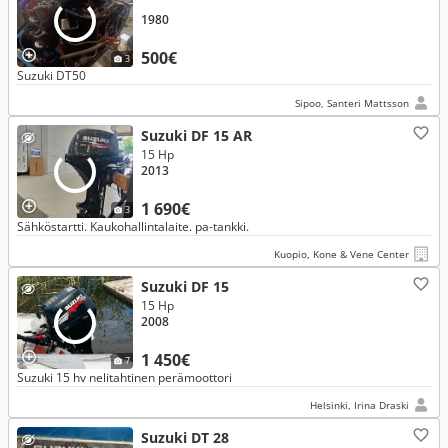
1980
500€
3
Suzuki DT50
Sipoo, Santeri Mattsson
Suzuki DF 15 AR
15 Hp
2013
1 690€
3
Sähköstartti. Kaukohallintalaite. pa-tankki.
Kuopio, Kone & Vene Center
Suzuki DF 15
15 Hp
2008
1 450€
7
Suzuki 15 hv nelitahtinen perämoottori
Helsinki, Irina Draski
Suzuki DT 28