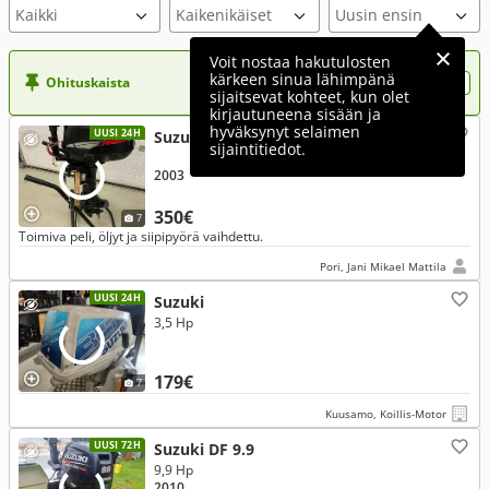
Voit nostaa hakutulosten
kärkeen sinua lähimpänä
Ohituskaista
Nosta ilmoituksesi tähän?
sijaitsevat kohteet, kun olet
kirjautuneena sisään ja
hyväksynyt selaimen
UUSI 24H
Suzuki DF 6
sijaintitiedot.
2003
350€
7
Toimiva peli, öljyt ja siipipyörä vaihdettu.
Pori, Jani Mikael Mattila
UUSI 24H
Suzuki
3,5 Hp
179€
7
Kuusamo, Koillis-Motor
UUSI 72H
Suzuki DF 9.9
9,9 Hp
2010