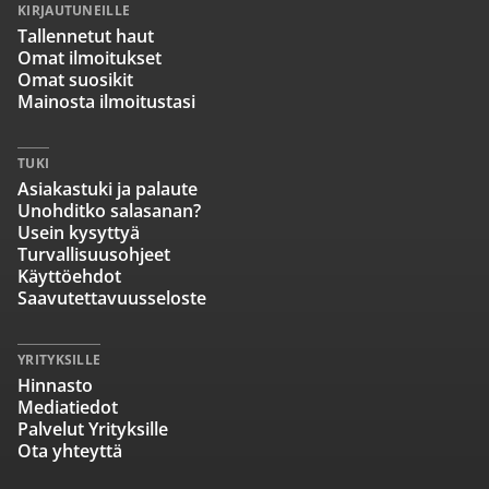
KIRJAUTUNEILLE
Tallennetut haut
Omat ilmoitukset
Omat suosikit
Mainosta ilmoitustasi
TUKI
Asiakastuki ja palaute
Unohditko salasanan?
Usein kysyttyä
Turvallisuusohjeet
Käyttöehdot
Saavutettavuusseloste
YRITYKSILLE
Hinnasto
Mediatiedot
Palvelut Yrityksille
Ota yhteyttä