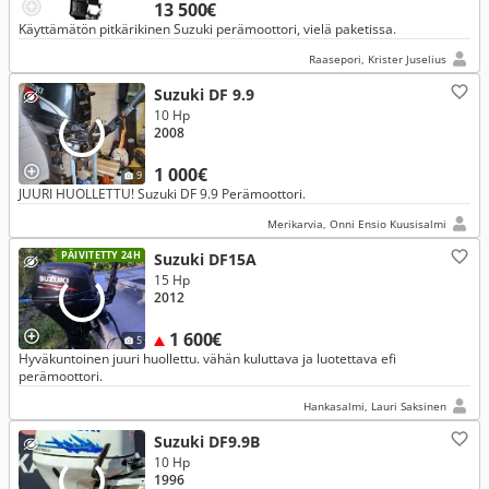
13 500€
Käyttämätön pitkärikinen Suzuki perämoottori, vielä paketissa.
Raasepori, Krister Juselius
Suzuki DF 9.9
10 Hp
2008
1 000€
9
JUURI HUOLLETTU! Suzuki DF 9.9 Perämoottori.
Merikarvia, Onni Ensio Kuusisalmi
PÄIVITETTY 24H
Suzuki DF15A
15 Hp
2012
1 600€
5
Hyväkuntoinen juuri huollettu. vähän kuluttava ja luotettava efi
perämoottori.
Hankasalmi, Lauri Saksinen
Suzuki DF9.9B
10 Hp
1996