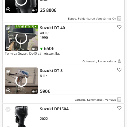
25 800€
2
Espoo, Pohjankurun Venevälitys Oy
PÄIVITETTY 72H
Suzuki DT 40
40 Hp
1990
650€
5
Toimiva Suzuki Dt40 sähköstartilla.
Oulunsalo, Lasse Kainua
Suzuki DT 8
8 Hp
590€
6
Varkaus, Konemalissi, Varkaus
Suzuki DF150A
2022