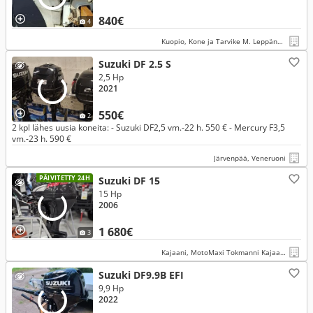
840€
4
Kuopio, Kone ja Tarvike M. Leppänen Oy
Suzuki DF 2.5 S
2,5 Hp
2021
550€
2
2 kpl lähes uusia koneita: - Suzuki DF2,5 vm.-22 h. 550 € - Mercury F3,5
vm.-23 h. 590 €
Järvenpää, Veneruoni
PÄIVITETTY 24H
Suzuki DF 15
15 Hp
2006
1 680€
3
Kajaani, MotoMaxi Tokmanni Kajaani Kehräämöntie
Suzuki DF9.9B EFI
9,9 Hp
2022