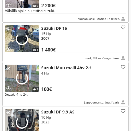
2 200€
6
Vähällä ajolla ollut siisti suzuki.
Kuusankoski, Matias Taskinen
Suzuki DF 15
15 Hp
2007
1 400€
4
Inari, Mikko Kangasniemi
Suzuki Muu malli 4hv 2-t
4 Hp
100€
2
Suzuki 4hv 2-t
Lappeenranta, Jussi Varis
Suzuki DF 9.9 AS
10 Hp
2023