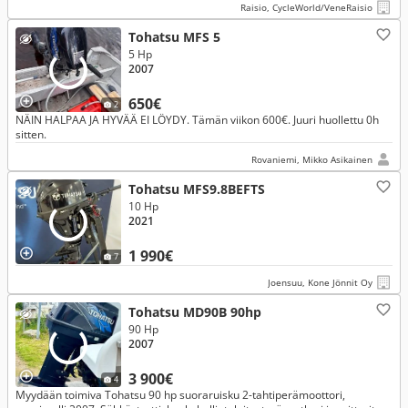
Raisio, CycleWorld/VeneRaisio
Tohatsu MFS 5
5 Hp
2007
650€
2
NÄIN HALPAA JA HYVÄÄ EI LÖYDY. Tämän viikon 600€. Juuri huollettu 0h
sitten.
Rovaniemi, Mikko Asikainen
Tohatsu MFS9.8BEFTS
10 Hp
2021
1 990€
7
Joensuu, Kone Jönnit Oy
Tohatsu MD90B 90hp
90 Hp
2007
3 900€
4
Myydään toimiva Tohatsu 90 hp suoraruisku 2-tahtiperämoottori,