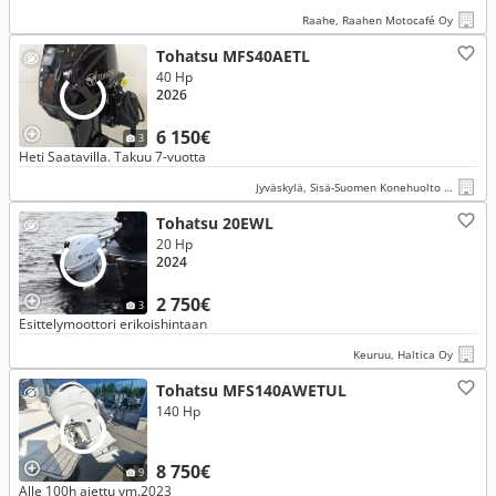
Raahe, Raahen Motocafé Oy
Tohatsu MFS40AETL
40 Hp
2026
6 150€
3
Heti Saatavilla. Takuu 7-vuotta
Jyväskylä, Sisä-Suomen Konehuolto Oy
Tohatsu 20EWL
20 Hp
2024
2 750€
3
Esittelymoottori erikoishintaan
Keuruu, Haltica Oy
Tohatsu MFS140AWETUL
140 Hp
8 750€
9
Alle 100h ajettu vm.2023