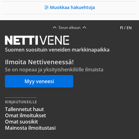
Muokkaa hakuehtoja
Sivun alkuun
FI
/
EN
Suomen suosituin veneiden markkinapaikka
Ilmoita Nettiveneessä!
Se on nopeaa ja yksityishenkilölle ilmaista
Myy veneesi
KIRJAUTUNEILLE
Tallennetut haut
Omat ilmoitukset
Omat suosikit
Mainosta ilmoitustasi