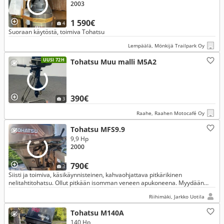
2003
1 590€
4
Suoraan käytöstä, toimiva Tohatsu
Lempäälä, Mönkijä Trailpark Oy
UUSI 72H
Tohatsu Muu malli M5A2
390€
3
Raahe, Raahen Motocafé Oy
Tohatsu MFS9.9
9,9 Hp
2000
790€
3
Siisti ja toimiva, käsikäynnisteinen, kahvaohjattava pitkärikinen
nelitahtitohatsu. Ollut pitkään isomman veneen apukoneena. Myydään
tarpeettomana.
Riihimäki, Jarkko Uotila
Tohatsu M140A
140 Hp