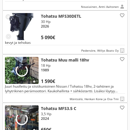
Nousiainen, Antti Aaltonen
Tohatsu MFS30DETL
30 Hp
2026
5 090€
kevyt ja tehokas
Pedersöre, Willys Boats Oy
Tohatsu Muu malli 18hv
18 Hp
1989
1 590€
8
Juuri huollettu ja siistikuntoinen Nissan / Tohatsu 18hv, 2-tahtinen ja
lyhytrikinen perämoottori. Kaukohallinta + sähköstartti. Lisäksi löytyy
Tohatsu 9.8hv, 2-tahtinen ja pitkärikinen, Paino 26kg.
Mäntsälä, Henkan Kone ja Osa Tmi
Tohatsu MFS3.5 C
3,5 Hp
2024
650€
5