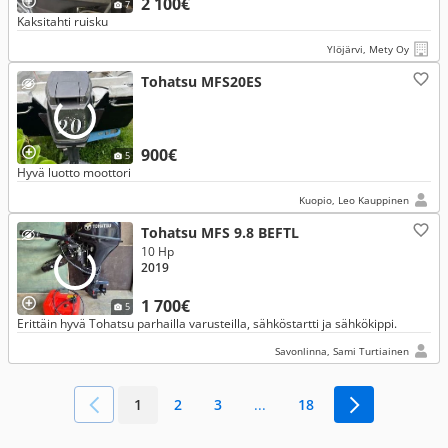
2 100€
7
Kaksitahti ruisku
Ylöjärvi, Mety Oy
Tohatsu MFS20ES
900€
5
Hyvä luotto moottori
Kuopio, Leo Kauppinen
Tohatsu MFS 9.8 BEFTL
10 Hp
2019
1 700€
5
Erittäin hyvä Tohatsu parhailla varusteilla, sähköstartti ja sähkökippi.
Savonlinna, Sami Turtiainen
1
2
3
...
18