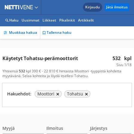
Kirjaudu
Jätä ilmoitus
Haku
Uusimmat
Liikkeet
Pikalinkit
Artikkelit
Muokkaa hakua
Tallenna haku
Käytetyt Tohatsu-perämoottorit
532
kpl
Sivu
1/18
Yhteensä
532
kpl 390 € - 22 810 € hintaista Moottori -tyyppistä kohdetta
myytävänä. Selaa kohteita ja löydä itsellesi Tohatsu.
Hakuehdot:
Moottori
Tohatsu
Myyjä
Ilmoitus
Järjestys