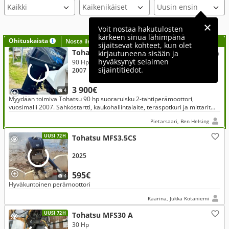
Voit nostaa hakutulosten
kärkeen sinua lähimpänä
Ohituskaista
Nosta ilmoituksesi tähän?
sijaitsevat kohteet, kun olet
Tohatsu MD90B 90hp
kirjautuneena sisään ja
hyväksynyt selaimen
90 Hp
sijaintitiedot.
2007
3 900€
4
Myydään toimiva Tohatsu 90 hp suoraruisku 2-tahtiperämoottori,
vuosimalli 2007. Sähköstartti, kaukohallintalaite, teräspotkuri ja mittarit
sisältyvät kauppaan.
Pietarsaari, Ben Helsing
UUSI 72H
Tohatsu MFS3.5CS
2025
595€
4
Hyväkuntoinen perämoottori
Kaarina, Jukka Kotaniemi
UUSI 72H
Tohatsu MFS30 A
30 Hp