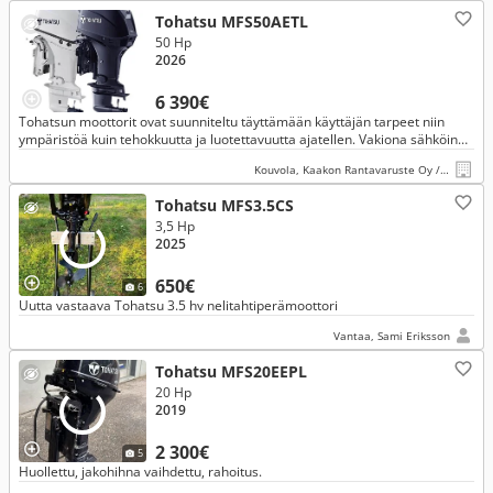
Tohatsu MFS50AETL
50 Hp
2026
6 390€
Tohatsun moottorit ovat suunniteltu täyttämään käyttäjän tarpeet niin
ympäristöä kuin tehokkuutta ja luotettavuutta ajatellen. Vakiona sähköinen
uistelunopeudensäätö 650,750,850,950 kier/min.
Kouvola, Kaakon Rantavaruste Oy / Kaakon Konevälitys
Tohatsu MFS3.5CS
3,5 Hp
2025
650€
6
Uutta vastaava Tohatsu 3.5 hv nelitahtiperämoottori
Vantaa, Sami Eriksson
Tohatsu MFS20EEPL
20 Hp
2019
2 300€
5
Huollettu, jakohihna vaihdettu, rahoitus.