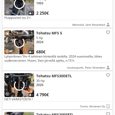
1993
2 250€
5
Huippusiisti iso 2-t
Mäntsälä, Sami Rosenblad
Tohatsu MFS 5
5 Hp
2024
680€
2
Lyhytrikinen 5hv 4 tahtinen kiinteällä tankilla. 2024 vuosimallia, lähes
uudenveroinen. Huom. Vain järvellä ajeltu, n.10 h
Uusikaupunki, Peter Silvendoin
Tohatsu MFS30DETL
30 Hp
2026
4 790€
2
HETI VARASTOSTA !
Tornio, Keinänen Oy
Tohatsu MFS20EEPTL