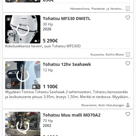
Hämeenlinna, Pienkone- ja Venehuolto Oy
Tohatsu MFS30 DWETL
30 Hp
2026
5 290€
2
Kokoluokkansa kevein, uusi Tohatsu MFS30D
Kuusamo, Koillis-Motor
Tohatsu 12hv Seahawk
12 Hp
1 100€
15
Myydään Tomiva Tohatsu Seahawk 2-tahtimoottori, Tohatsu bensatankki
ja lasikuituvene pituus 3.95m, leveys 1,50m. Merkki ei tiedossa. Myydään
pakettina, ei erikseen
Rovaniemi, Antti Hietakangas
Tohatsu Muu malli MD70A2
70 Hp
2002