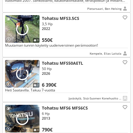
vuosimalli 2007. Sähköstartti, kaukohallintalaite, teräspotkuri ja mittarit
sisältyvät kauppaan.
Pietarsaari, Ben Helsing
Tohatsu MFS3.5CS
3,5 Hp
2022
550€
8
Muutaman tunnin käytetty uudenveroinen perämoottori!
Kempele, Elias Laitala
Tohatsu MFS50AETL
50 Hp
2026
6 390€
2
Heti Saatavilla. Takuu 7-vuotta
Jyväskylä, Sisä-Suomen Konehuolto Oy
Tohatsu MFS6 MFS6CS
6 Hp
2013
790€
4