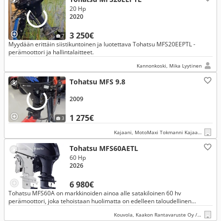
20 Hp
2020
3 250€
7
Myydään erittäin siistikuntoinen ja luotettava Tohatsu MFS20EEPTL -
perämoottori ja hallintalaitteet.
Kannonkoski, Mika Lyytinen
Tohatsu MFS 9.8
2009
1 275€
3
Kajaani, MotoMaxi Tokmanni Kajaani Kehräämöntie
Tohatsu MFS60AETL
60 Hp
2026
6 980€
Tohatsu MFS60A on markkinoiden ainoa alle satakiloinen 60 hv
perämoottori, joka tehoistaan huolimatta on edelleen taloudellinen
ajettava. Veneilynautinnon viimeistelee käyttöä helpottava uistelunopeud
Kouvola, Kaakon Rantavaruste Oy / Kaakon Konevälitys