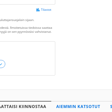
Tilastot
luttajansuojalain sijaan.
destä. Ilmoitetuissa tiedoissa saattaa
n myyjä on sen pyynnöstäsi vahvistanut.
AATTAISI KIINNOSTAA
AIEMMIN KATSOTUT