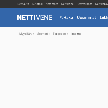
Nettiauto
Autotalli
Nettimoto
Nettikone
Nettivaraosa
Nettikara
Haku
Uusimmat
Liik
Myydään
Moottori
Torqeedo
Ilmoitus