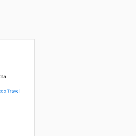
tta
edo Travel