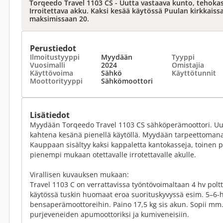
Torqeedo Travel 1103 CS - Uutta vastaava kunto, tehoka
Irroitettava akku. Kaksi kesää käytössä Puulan kirkkaissa
maksimissaan 20.
Perustiedot
Ilmoitustyyppi
Myydään
Tyyppi
Vuosimalli
2024
Omistajia
Käyttövoima
Sähkö
Käyttötunnit
Moottorityyppi
Sähkömoottori
Lisätiedot
Myydään Torqeedo Travel 1103 CS sähköperämoottori. Uutt
kahtena kesänä pienellä käytöllä. Myydään tarpeettoman
Kauppaan sisältyy kaksi kappaletta kantokasseja, toinen p
pienempi mukaan otettavalle irrotettavalle akulle.
Virallisen kuvauksen mukaan:
Travel 1103 C on verrattavissa työntövoimaltaan 4 hv polt
käytössä tuskin huomaat eroa suorituskyvyssä esim. 5–6-
bensaperämoottoreihin. Paino 17,5 kg sis akun. Sopii mm.
purjeveneiden apumoottoriksi ja kumiveneisiin.