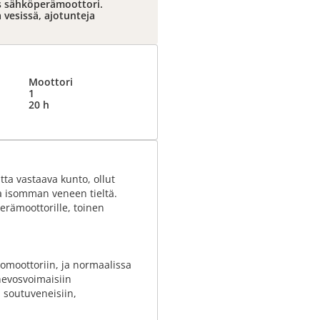
s sähköperämoottori.
 vesissä, ajotunteja
Moottori
1
20 h
a vastaava kunto, ollut
a isomman veneen tieltä.
erämoottorille, toinen
tomoottoriin, ja normaalissa
hevosvoimaisiin
 soutuveneisiin,