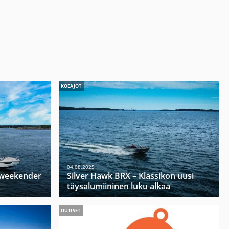
KOEAJOT
04.08.2025
u weekender
Silver Hawk BRX – Klassikon uusi
täysalumiininen luku alkaa
UUTISET