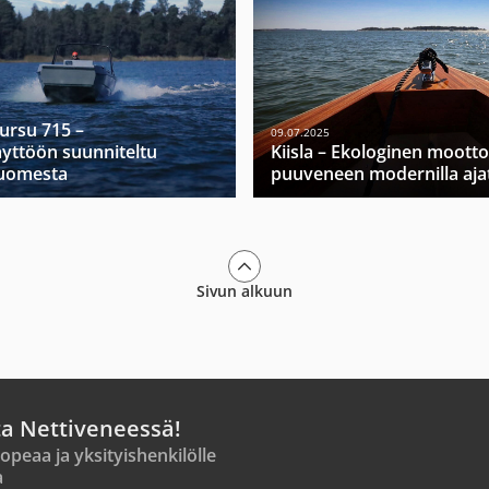
Mursu 715 –
09.07.2025
yttöön suunniteltu
Kiisla – Ekologinen moott
Suomesta
puuveneen modernilla ajat
Sivun alkuun
ta Nettiveneessä!
opeaa ja yksityishenkilölle
a