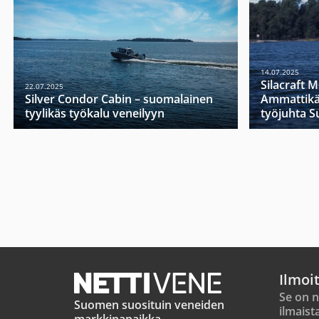
14.07.2025
Silacraft 
22.07.2025
Silver Condor Cabin – suomalainen
Ammattikä
tyylikäs työkalu veneilyyn
työjuhta 
Ilmoi
Se on n
Suomen suosituin veneiden
ilmaist