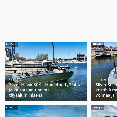
KOEAJOT
KOEAJOT
14.07.2026
23.06.2026
Silver Hawk SCX – Huoleton työjuhta
Silver Sea
ja kalastajan unelma
kestävä mo
täysalumiinisena
voimaa ja 
KOEAJOT
KOEAJOT