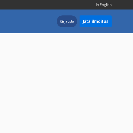
In English
Jätä ilmoitus
Kirjaudu