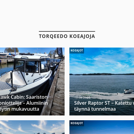
TORQEEDO KOEAJOJA
KOEAJOT
hawk Cabin: Saariston
13.08.2025
niottelija – Alumiinin
Silver Raptor ST – Katett
hytin mukavuutta
täynnä tunnelmaa
KOEAJOT