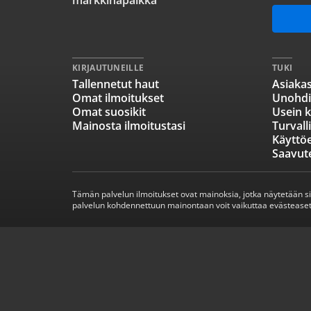
markkinapaikka
KIRJAUTUNEILLE
TUKI
Tallennetut haut
Asiakas
Omat ilmoitukset
Unohdi
Omat suosikit
Usein k
Mainosta ilmoitustasi
Turvall
Käyttö
Saavut
Tämän palvelun ilmoitukset ovat mainoksia, jotka näytetään s
palvelun kohdennettuun mainontaan voit vaikuttaa evästeaset