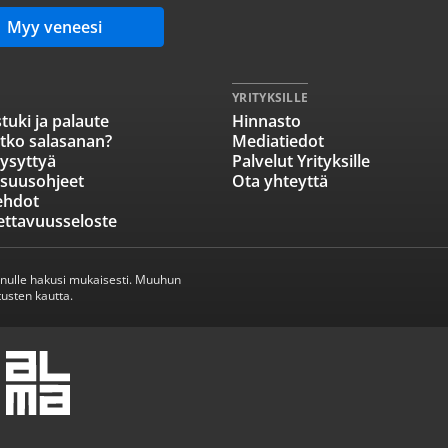
Myy veneesi
YRITYKSILLE
tuki ja palaute
Hinnasto
tko salasanan?
Mediatiedot
ysyttyä
Palvelut Yrityksille
isuusohjeet
Ota yhteyttä
ehdot
ettavuusseloste
inulle hakusi mukaisesti. Muuhun
usten kautta.