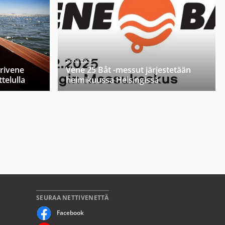
26.03.2025
orivene
Vene 25 Båt -messut järjestetään
telulla
helmikuussa Helsingissä
SEURAA NETTIVENETTÄ
Facebook