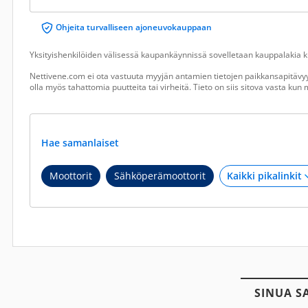
Ohjeita turvalliseen ajoneuvokauppaan
Yksityishenkilöiden välisessä kaupankäynnissä sovelletaan kauppalakia ku
Nettivene.com ei ota vastuuta myyjän antamien tietojen paikkansapitävyy
olla myös tahattomia puutteita tai virheitä. Tieto on siis sitova vasta ku
Hae samanlaiset
Moottorit
Sähköperämoottorit
SINUA S