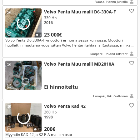
Vaasa, Hannu Junttila
Volvo Penta Muu malli D6-330A-F
330 Hp
2016
23 000€
3
Volvo Penta D6 330A-F -moottori erinomaisessa kunnossa. Moottori
huollettiin muutama vuosi sitten Volvo Pentan tehtaalla Ruotsissa, minkä
jälkeen se on ollut käyttämättömänä varamoottorina.
Tampere, Roland Ulfstedt
Volvo Penta Muu malli MD2010A
Ei hinnoiteltu
Eurajoki, Riku Valtonen
Volvo Penta Kad 42
260 Hp
1998
200€
12
Myyntiin KAD 42 ja 32 P-A mallien osat