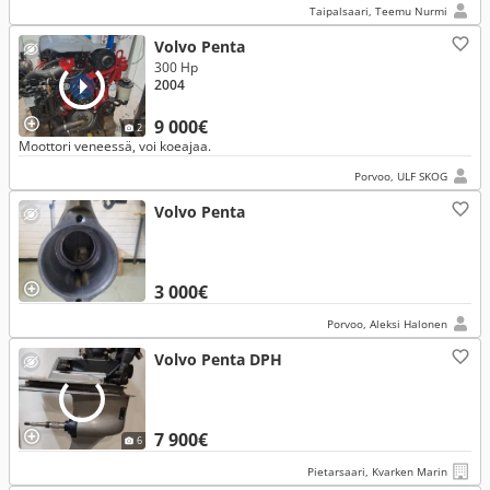
Taipalsaari, Teemu Nurmi
Volvo Penta
300 Hp
2004
9 000€
2
Moottori veneessä, voi koeajaa.
Porvoo, ULF SKOG
Volvo Penta
3 000€
Porvoo, Aleksi Halonen
Volvo Penta DPH
7 900€
6
Pietarsaari, Kvarken Marin