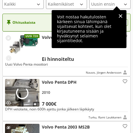
Voit nostaa hakutulosten
kärkeen sinua lähimpänä
Ohituskaista
Nosta ilmoituksesi tähän?
sijaitsevat kohteet, kun olet
kirjautuneena sisään ja
hyväksynyt selaimen
UUSI 72H
Volvo Penta
sijaintitiedot.
Ei hinnoiteltu
Uusi Volvo Penta moottori
Nauvo, Jörgen Andersson
Volvo Penta DPH
2010
7 000€
2
DPH vetolaite, noin 600h ajettu jonka jälkeen läpikäyty
Turku, Rami Laukkanen
Volvo Penta 2003 MS2B