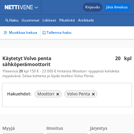
Kirjaudu
Jätä ilmoitus
Haku
Uusimmat
Liikkeet
Pikalinkit
Artikkelit
Muokkaa hakua
Tallenna haku
Käytetyt Volvo penta
20
kpl
sähköperämoottorit
Yhteensä
20
kpl 150 € - 23 000 € hintaista Moottori -tyyppistä kohdetta
myytävänä. Selaa kohteita ja löydä itsellesi Volvo Penta.
Hakuehdot:
Moottori
Volvo Penta
Myyjä
Ilmoitus
Järjestys