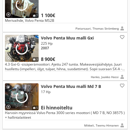
1 100€
7
Merivaihde, Volvo Penta MS2B
Pietarsaari, Thomas Strömberg
Volvo Penta Muu malli Gxi
225 Hp
2007
8 900€
3
4.3 Gxi-G -sisäperämoottori. Ajettu 247 tuntia. Makeavesijäähdytys. Juuri
huollettu (impelleri, öljyt, tulpat, hihna, suodattimet). Sopii suoraan SX-A -
vetolaitteelle. Moottori Hangossa.
Hanko, Jaakko Hassi
Volvo Penta Muu malli Md 7 B
17 Hp
Ei hinnoiteltu
5
Harvoin myynnissä Volvo Penta 3000 series moottori ( MD 7 B, NO 38575 )
+ hallintalaitteet
Mikkeli, Teemu Himanen