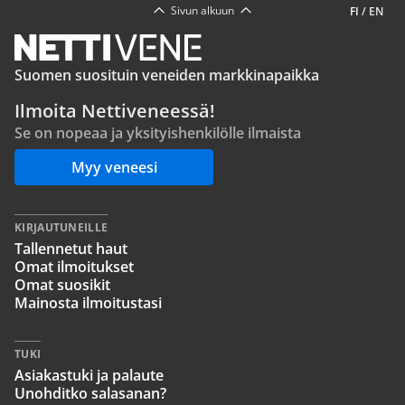
Sivun alkuun
FI
/
EN
Suomen suosituin veneiden markkinapaikka
Ilmoita Nettiveneessä!
Se on nopeaa ja yksityishenkilölle ilmaista
Myy veneesi
KIRJAUTUNEILLE
Tallennetut haut
Omat ilmoitukset
Omat suosikit
Mainosta ilmoitustasi
TUKI
Asiakastuki ja palaute
Unohditko salasanan?