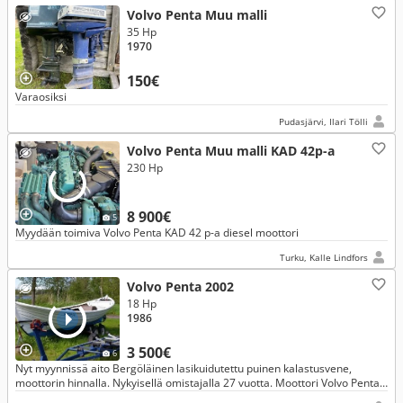
Volvo Penta Muu malli
35 Hp
1970
150€
Varaosiksi
Pudasjärvi, Ilari Tölli
Volvo Penta Muu malli KAD 42p-a
230 Hp
8 900€
5
Myydään toimiva Volvo Penta KAD 42 p-a diesel moottori
Turku, Kalle Lindfors
Volvo Penta 2002
18 Hp
1986
3 500€
6
Nyt myynnissä aito Bergöläinen lasikuidutettu puinen kalastusvene,
moottorin hinnalla. Nykyisellä omistajalla 27 vuotta. Moottori Volvo Penta
2002 diesel.