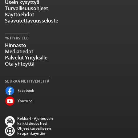
Usein kysyttyä
Turvallisuusohjeet
Käyttöehdot
Saavutettavuusseloste
YRITYKSILLE
Hinnasto
Mediatiedot
Palvelut Yrityksille
Ota yhteyttä
SEURAA NETTIVENETTÄ
Facebook
Youtube
Rekkari - Ajoneuvon
kaikki tiedot heti
Ohjeet turvalliseen
kaupankäyntiin