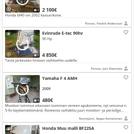
2 100€
8
Honda bf40 vm 2002 kaasarikone.
Porvoo, Fredrik Andersson
Evinrude E-tec 90hv
90 Hp
4 850€
8
Tästä järkevään hintaan vaihtoehto uudelle.
Porvoo, Joni Kleemola
Yamaha F 4 AMH
2009
480€
4
Moottori toiminut aikanaan isomman veneen apukoneena, nyt seisonut n.
5-6v käyttämättömänä. Koneesta vaihdettu juuri moottori -ja peräöljyt
sekä kaasutin pesty ultraäänipesurilla.
Nurmijärvi, Seppo Kortelainen
Honda Muu malli BF225A