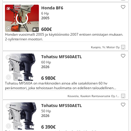
Honda BF6
6 Hp
2005
600€
3
Hondan vuosimalli 2005 ja käyttöönotto 2007 entisen omistajan mukaan.
2-sylinterinen moottori.
Kuopio, Yc Motor Oy
Tohatsu MFS60AETL
60 Hp
2026
6 980€
Tohatsu MFS60A on markkinoiden ainoa alle satakiloinen 60 hv
perämoottori, joka tehoistaan huolimatta on edelleen taloudellinen
ajettava. Veneilynautinnon viimeistelee käyttöä helpottava uistelunopeud
Kouvola, Kaakon Rantavaruste Oy / Kaakon Konevälitys
Tohatsu MFS50AETL
50 Hp
2026
6 390€