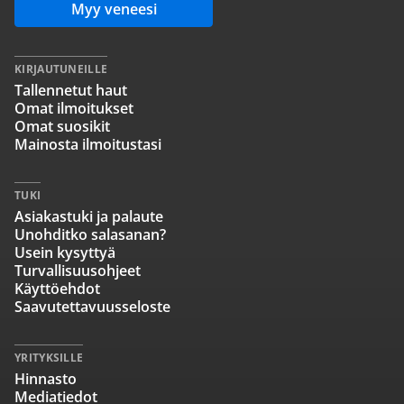
Myy veneesi
KIRJAUTUNEILLE
Tallennetut haut
Omat ilmoitukset
Omat suosikit
Mainosta ilmoitustasi
TUKI
Asiakastuki ja palaute
Unohditko salasanan?
Usein kysyttyä
Turvallisuusohjeet
Käyttöehdot
Saavutettavuusseloste
YRITYKSILLE
Hinnasto
Mediatiedot