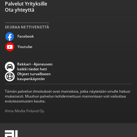
Palvelut Yrityksille
Ota yhteyttä
SEURAA NETTIVENETTÄ
Facebook
Youtube
Rekkari - Ajoneuvon
kaikki tiedot heti
Ohjeet turvalliseen
kaupankäyntiin
Tämän palvelun ilmoitukset ovat mainoksia, jotka näytetään sinulle hakusi
mukaisesti. Muuhun palvelun kohdennettuun mainontaan voit vaikuttaa
evästeasetusten kautta.
Alma Media Finland Oy