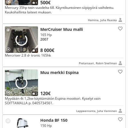
500€
4
Mercury 35hp twin vuodelta 68. Käyntikuntoinen siipipyörä vaihdettu.
Kaukohallinta laiteet mukaan.
Hamina, Juha Raaska
MerCruiser Muu malli
165 Hp
2007
8 000€
3
Mercriser 2.8 d- tronic 165hk
Pietarsaari, Robin Snellman
Muu merkki Espina
120€
2
Myydään 4t 1,2kw käyttämätön Espina moottori. Kyselyt vain
SOITTAMALLA p. 0405734561.
Lappeenranta, Juha Vanninen
Honda BF 150
150 Hp