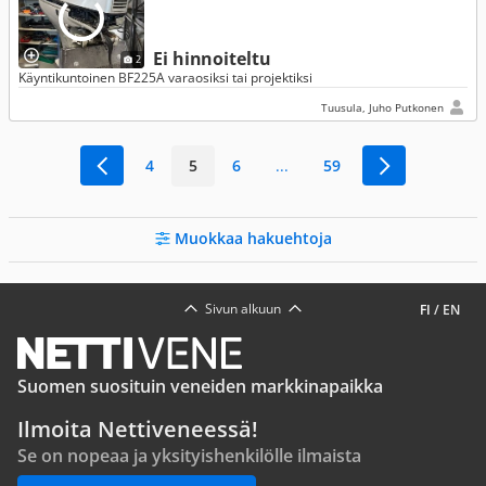
Ei hinnoiteltu
2
Käyntikuntoinen BF225A varaosiksi tai projektiksi
Tuusula, Juho Putkonen
4
5
6
...
59
Muokkaa hakuehtoja
Sivun alkuun
FI
/
EN
Suomen suosituin veneiden markkinapaikka
Ilmoita Nettiveneessä!
Se on nopeaa ja yksityishenkilölle ilmaista