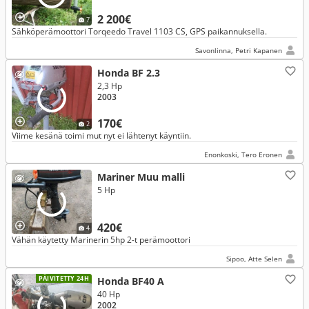
2 200€
7
Sähköperämoottori Torqeedo Travel 1103 CS, GPS paikannuksella.
Savonlinna, Petri Kapanen
Honda BF 2.3
2,3 Hp
2003
170€
2
Viime kesänä toimi mut nyt ei lähtenyt käyntiin.
Enonkoski, Tero Eronen
Mariner Muu malli
5 Hp
420€
4
Vähän käytetty Marinerin 5hp 2-t perämoottori
Sipoo, Atte Selen
PÄIVITETTY 24H
Honda BF40 A
40 Hp
2002