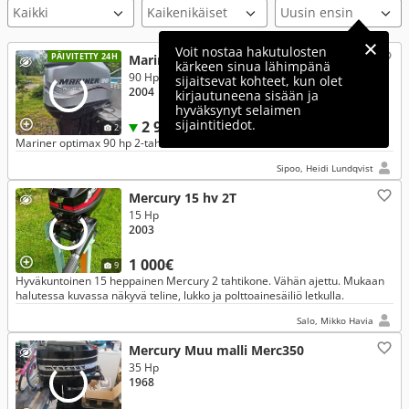
Voit nostaa hakutulosten
PÄIVITETTY 24H
Mariner Optimax Elptosw
kärkeen sinua lähimpänä
90 Hp
sijaitsevat kohteet, kun olet
2004
kirjautuneena sisään ja
hyväksynyt selaimen
sijaintitiedot.
2 990€
2
Mariner optimax 90 hp 2-tahti moottori
Sipoo, Heidi Lundqvist
Mercury 15 hv 2T
15 Hp
2003
1 000€
9
Hyväkuntoinen 15 heppainen Mercury 2 tahtikone. Vähän ajettu. Mukaan
halutessa kuvassa näkyvä teline, lukko ja polttoainesäiliö letkulla.
Salo, Mikko Havia
Mercury Muu malli Merc350
35 Hp
1968