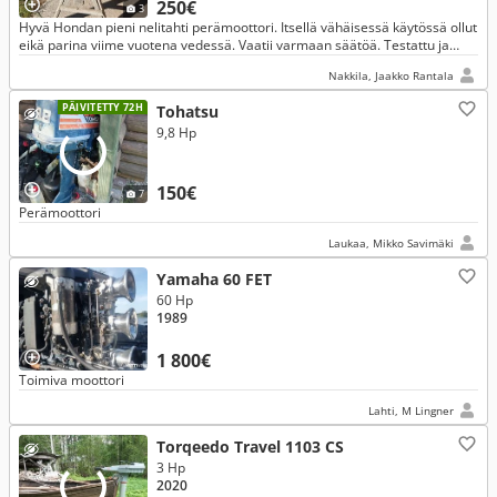
250€
3
Hyvä Hondan pieni nelitahti perämoottori. Itsellä vähäisessä käytössä ollut
eikä parina viime vuotena vedessä. Vaatii varmaan säätöä. Testattu ja
lähtee käymään.
Nakkila, Jaakko Rantala
PÄIVITETTY 72H
Tohatsu
9,8 Hp
150€
7
Perämoottori
Laukaa, Mikko Savimäki
Yamaha 60 FET
60 Hp
1989
1 800€
Toimiva moottori
Lahti, M Lingner
Torqeedo Travel 1103 CS
3 Hp
2020