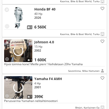
Kaarina, Bike & Boat World, Turku
Honda BF 40
40 Hp
2026
6 560€
4
Kaarina, Bike & Boat World, Turku
Johnson 4.0
15 Hp
2002
1 600€
3
Hyvä toimiva kone! Meille pieni ! Vaihdetaan 20hv Yamaha
Savonlinna, Mika Huttunen
Yamaha F4 AMH
4 Hp
2001
399€
7
Perusvarma Yamahan nelitahtimoottori
Ähtäri, Karilainen Oy