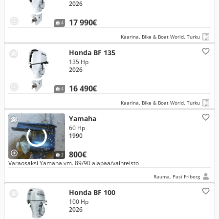
2026
17 990€
4
Kaarina, Bike & Boat World, Turku
Honda BF 135
135 Hp
2026
16 490€
4
Kaarina, Bike & Boat World, Turku
Yamaha
60 Hp
1990
800€
2
Varaosaksi Yamaha vm. 89/90 alapää/vaihteisto
Rauma, Pasi Friberg
Honda BF 100
100 Hp
2026