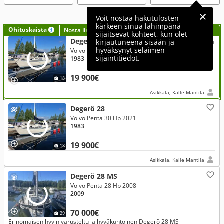
Voit nostaa hakutulosten
kärkeen sinua lähimpänä
Ohituskaista
Nosta ilmoituksesi tähän?
sijaitsevat kohteet, kun olet
Degerö 28
kirjautuneena sisään ja
hyväksynyt selaimen
Volvo Penta 30 Hp 2021
sijaintitiedot.
1983
19 900€
18
Asikkala, Kalle Mantila
Degerö 28
Volvo Penta 30 Hp 2021
1983
19 900€
18
Asikkala, Kalle Mantila
Degerö 28 MS
Volvo Penta 28 Hp 2008
2009
70 000€
29
Erinomaisen hyvin varusteltu ja hyväkuntoinen Degerö 28 MS