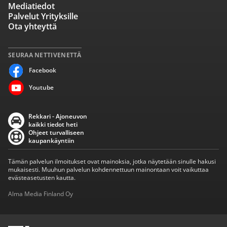
Mediatiedot
Palvelut Yrityksille
Ota yhteyttä
SEURAA NETTIVENETTÄ
Facebook
Youtube
Rekkari - Ajoneuvon
kaikki tiedot heti
Ohjeet turvalliseen
kaupankäyntiin
Tämän palvelun ilmoitukset ovat mainoksia, jotka näytetään sinulle hakusi
mukaisesti. Muuhun palvelun kohdennettuun mainontaan voit vaikuttaa
evästeasetusten kautta.
Alma Media Finland Oy