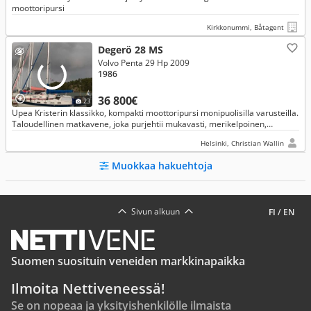
moottoripursi
Kirkkonummi, Båtagent
Degerö 28 MS
Volvo Penta 29 Hp 2009
1986
36 800€
23
Upea Kristerin klassikko, kompakti moottoripursi monipuolisilla varusteilla.
Taloudellinen matkavene, joka purjehtii mukavasti, merikelpoinen,
turvallinen ja hyvin asuttava. Purjehdusvalmiina HSK:lla.
Helsinki, Christian Wallin
Muokkaa hakuehtoja
Sivun alkuun
FI
/
EN
Suomen suosituin veneiden markkinapaikka
Ilmoita Nettiveneessä!
Se on nopeaa ja yksityishenkilölle ilmaista