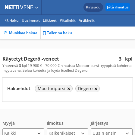
Kirjaudu
Jätä ilmoitus
Haku
Uusimmat
Liikkeet
Pikalinkit
Artikkelit
Muokkaa hakua
Tallenna haku
Käytetyt Degerö -veneet
3
kpl
Yhteensä
3
kpl 19 900 € - 70 000 € hintaista Moottoripursi -tyyppistä kohdetta
myytävänä. Selaa kohteita ja löydä itsellesi Degerö.
Hakuehdot:
Moottoripursi
Degerö
Myyjä
Ilmoitus
Järjestys