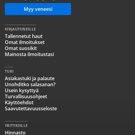
Myy veneesi
KIRJAUTUNEILLE
Tallennetut haut
Omat ilmoitukset
Omat suosikit
Mainosta ilmoitustasi
TUKI
Asiakastuki ja palaute
Unohditko salasanan?
Usein kysyttyä
Turvallisuusohjeet
Käyttöehdot
Saavutettavuusseloste
YRITYKSILLE
Hinnasto