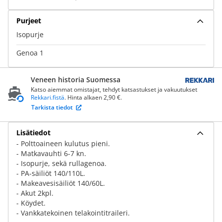
Purjeet
Isopurje
Genoa 1
Veneen historia Suomessa
Katso aiemmat omistajat, tehdyt katsastukset ja vakuutukset
Rekkari.fistä
. Hinta alkaen 2,90 €.
Tarkista tiedot
Lisätiedot
- Polttoaineen kulutus pieni.
- Matkavauhti 6-7 kn.
- Isopurje, sekä rullagenoa.
- PA-säiliöt 140/110L.
- Makeavesisäiliöt 140/60L.
- Akut 2kpl.
- Köydet.
- Vankkatekoinen telakointitraileri.