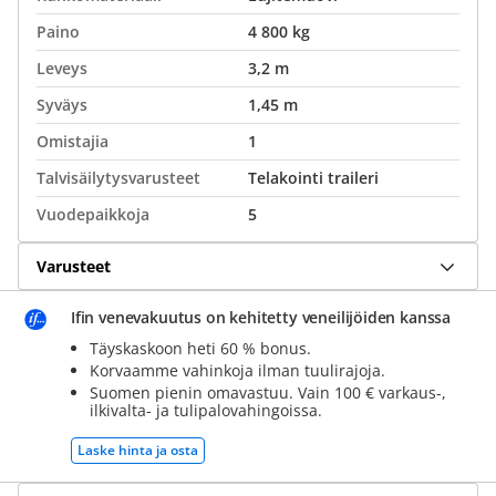
Paino
4 800 kg
Leveys
3,2 m
Syväys
1,45 m
Omistajia
1
Talvisäilytysvarusteet
Telakointi traileri
Vuodepaikkoja
5
Varusteet
Ifin venevakuutus on kehitetty veneilijöiden kanssa
Täyskaskoon heti 60 % bonus.
Korvaamme vahinkoja ilman tuulirajoja.
Suomen pienin omavastuu. Vain 100 € varkaus-,
ilkivalta- ja tulipalovahingoissa.
Laske hinta ja osta