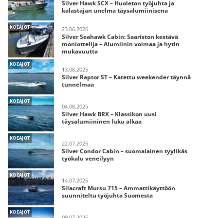
Silver Hawk SCX – Huoleton työjuhta ja
kalastajan unelma täysalumiinisena
KOEAJOT
23.06.2026
Silver Seahawk Cabin: Saariston kestävä
moniottelija – Alumiinin voimaa ja hytin
mukavuutta
KOEAJOT
13.08.2025
Silver Raptor ST – Katettu weekender täynnä
tunnelmaa
KOEAJOT
04.08.2025
Silver Hawk BRX – Klassikon uusi
täysalumiininen luku alkaa
KOEAJOT
22.07.2025
Silver Condor Cabin – suomalainen tyylikäs
työkalu veneilyyn
KOEAJOT
14.07.2025
Silacraft Mursu 715 – Ammattikäyttöön
suunniteltu työjuhta Suomesta
KOEAJOT
09.07.2025