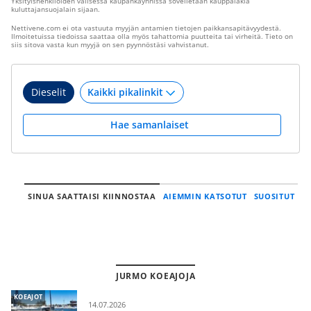
Yksityishenkilöiden välisessä kaupankäynnissä sovelletaan kauppalakia
kuluttajansuojalain sijaan.
Nettivene.com ei ota vastuuta myyjän antamien tietojen paikkansapitävyydestä.
Ilmoitetuissa tiedoissa saattaa olla myös tahattomia puutteita tai virheitä. Tieto on
siis sitova vasta kun myyjä on sen pyynnöstäsi vahvistanut.
Dieselit
Hae samanlaiset
SINUA SAATTAISI KIINNOSTAA
AIEMMIN KATSOTUT
SUOSITUT
JURMO KOEAJOJA
KOEAJOT
14.07.2026