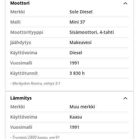
Moottori
Merkki
Sole Diesel
Malli
Mini 37
Moottorityyppi
Sisämoottori, 4-tahti
Jäähdytys
Makeavesi
Käyttövoima
Diesel
Vuosimalli
1991
Käyttötunnit
3 830 h
-
Merikytkin Ronira, välitys 3:1
Lämmitys
Merkki
Muu merkki
Käyttövoima
Kaasu
Vuosimalli
1991
-
Trumatic 2800 kaasu, vm-91