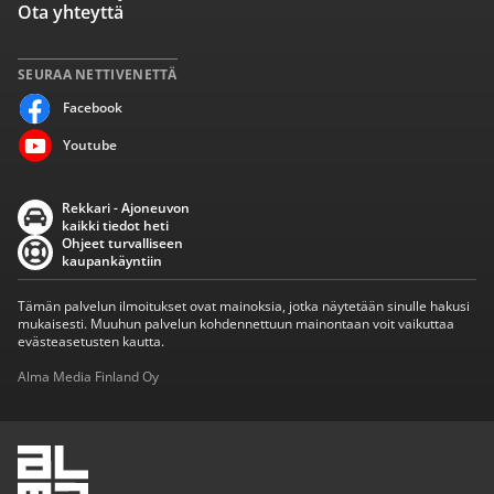
Ota yhteyttä
SEURAA NETTIVENETTÄ
Facebook
Youtube
Rekkari - Ajoneuvon
kaikki tiedot heti
Ohjeet turvalliseen
kaupankäyntiin
Tämän palvelun ilmoitukset ovat mainoksia, jotka näytetään sinulle hakusi
mukaisesti. Muuhun palvelun kohdennettuun mainontaan voit vaikuttaa
evästeasetusten kautta.
Alma Media Finland Oy