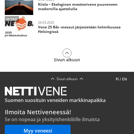
Kiisla – Ekologinen moottorivene puuveneen
modernilla ajattelulla
UUTISET
26.03.2025
Vene 25 Båt -messut järjestetään helmikuussa
Helsingissä
Sivun alkuun
Sivun alkuun
FI
/
EN
Suomen suosituin veneiden markkinapaikka
Ilmoita Nettiveneessä!
Se on nopeaa ja yksityishenkilölle ilmaista
Myy veneesi