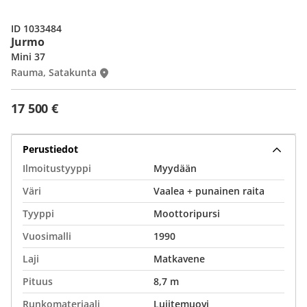
ID 1033484
Jurmo
Mini 37
Rauma, Satakunta
17 500 €
Perustiedot
Ilmoitustyyppi
Myydään
Väri
Vaalea + punainen raita
Tyyppi
Moottoripursi
Vuosimalli
1990
Laji
Matkavene
Pituus
8,7 m
Runkomateriaali
Lujitemuovi