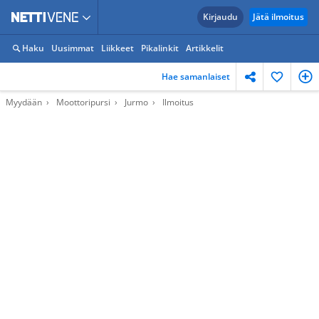
Kirjaudu
Jätä ilmoitus
Haku
Uusimmat
Liikkeet
Pikalinkit
Artikkelit
Hae samanlaiset
Myydään
Moottoripursi
Jurmo
Ilmoitus