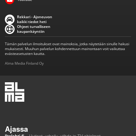
Rekkari - Ajoneuvon
kaikki tiedot heti
Ohjeet turvalliseen
kaupankäyntiin
Tämän palvelun ilmoitukset ovat mainoksia, jotka näytetään sinulle hakusi
mukaisesti. Muuhun palvelun kohdennettuun mainontaan voit vaikuttaa
evästeasetusten kautta.
Alma Media Finland Oy