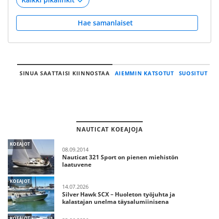
Hae samanlaiset
SINUA SAATTAISI KIINNOSTAA
AIEMMIN KATSOTUT
SUOSITUT
NAUTICAT KOEAJOJA
KOEAJOT
08.09.2014
Nauticat 321 Sport on pienen miehistön
laatuvene
KOEAJOT
14.07.2026
Silver Hawk SCX – Huoleton työjuhta ja
kalastajan unelma täysalumiinisena
KOEAJOT