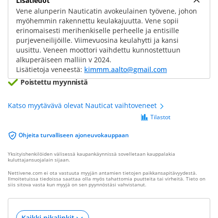
Lisätiedot
Vene alunperin Nauticatin avokeulainen työvene, johon
myöhemmin rakennettu keulakajuutta. Vene sopii
erinomaisesti merihenkiselle perheelle ja entisille
purjeveneilijöille. Viimevuosina keulahytti ja kansi
uusittu. Veneen moottori vaihdettu kunnostettuun
alkuperäiseen malliin v 2024.
Lisätietoja veneestä:
kimmm.aalto@gmail.com
Poistettu myynnistä
Katso myytävävä olevat Nauticat vaihtoveneet
Tilastot
Ohjeita turvalliseen ajoneuvokauppaan
Yksityishenkilöiden välisessä kaupankäynnissä sovelletaan kauppalakia
kuluttajansuojalain sijaan.
Nettivene.com ei ota vastuuta myyjän antamien tietojen paikkansapitävyydestä.
Ilmoitetuissa tiedoissa saattaa olla myös tahattomia puutteita tai virheitä. Tieto on
siis sitova vasta kun myyjä on sen pyynnöstäsi vahvistanut.