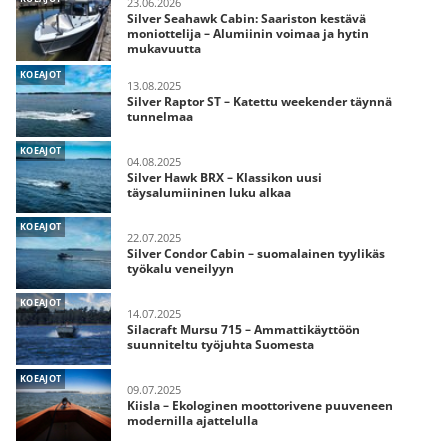
23.06.2026
Silver Seahawk Cabin: Saariston kestävä
moniottelija – Alumiinin voimaa ja hytin
mukavuutta
KOEAJOT
13.08.2025
Silver Raptor ST – Katettu weekender täynnä
tunnelmaa
KOEAJOT
04.08.2025
Silver Hawk BRX – Klassikon uusi
täysalumiininen luku alkaa
KOEAJOT
22.07.2025
Silver Condor Cabin – suomalainen tyylikäs
työkalu veneilyyn
KOEAJOT
14.07.2025
Silacraft Mursu 715 – Ammattikäyttöön
suunniteltu työjuhta Suomesta
KOEAJOT
09.07.2025
Kiisla – Ekologinen moottorivene puuveneen
modernilla ajattelulla