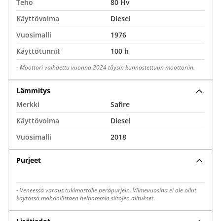
Teho
80 Hv
Käyttövoima
Diesel
Vuosimalli
1976
Käyttötunnit
100 h
-
Moottori vaihdettu vuonna 2024 täysin kunnostettuun moottoriin.
Lämmitys
Merkki
Safire
Käyttövoima
Diesel
Vuosimalli
2018
Purjeet
-
Veneessä varaus tukimastolle peräpurjein. Viimevuosina ei ole ollut
käytössä mahdollistaen helpommin siltojen alitukset.