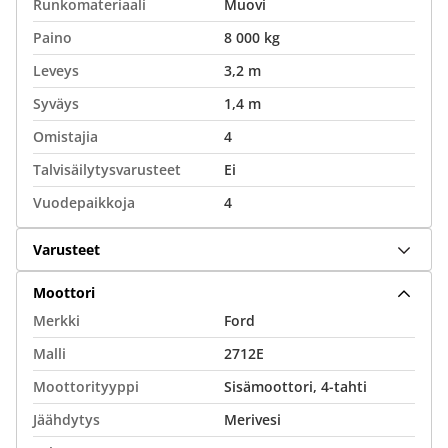
Runkomateriaali
Muovi
Paino
8 000 kg
Leveys
3,2 m
Syväys
1,4 m
Omistajia
4
Talvisäilytysvarusteet
Ei
Vuodepaikkoja
4
Varusteet
Moottori
Merkki
Ford
Malli
2712E
Moottorityyppi
Sisämoottori, 4-tahti
Jäähdytys
Merivesi