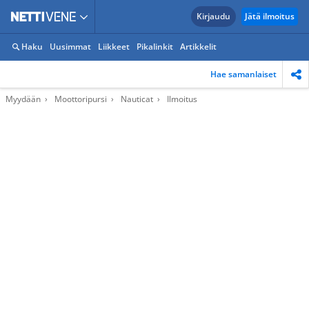
Kirjaudu
Jätä ilmoitus
Haku
Uusimmat
Liikkeet
Pikalinkit
Artikkelit
Hae samanlaiset
Myydään
Moottoripursi
Nauticat
Ilmoitus