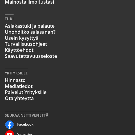
Mainosta ilmoitustasi
TUKI
Asiakastuki ja palaute
Unohditko salasanan?
Usein kysyttyä
Turvallisuusohjeet
Käyttöehdot
Saavutettavuusseloste
YRITYKSILLE
Hinnasto
Mediatiedot
Palvelut Yrityksille
Ota yhteyttä
SEURAA NETTIVENETTÄ
Facebook
Youtube