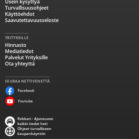
Usein kysyttyä
Turvallisuusohjeet
Käyttöehdot
Saavutettavuusseloste
YRITYKSILLE
Hinnasto
Mediatiedot
Palvelut Yrityksille
Ota yhteyttä
SEURAA NETTIVENETTÄ
Facebook
Youtube
Rekkari - Ajoneuvon
kaikki tiedot heti
Ohjeet turvalliseen
kaupankäyntiin