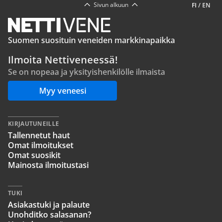
Sivun alkuun
FI
/
EN
Suomen suosituin veneiden markkinapaikka
Ilmoita Nettiveneessä!
Se on nopeaa ja yksityishenkilölle ilmaista
Myy veneesi
KIRJAUTUNEILLE
Tallennetut haut
Omat ilmoitukset
Omat suosikit
Mainosta ilmoitustasi
TUKI
Asiakastuki ja palaute
Unohditko salasanan?