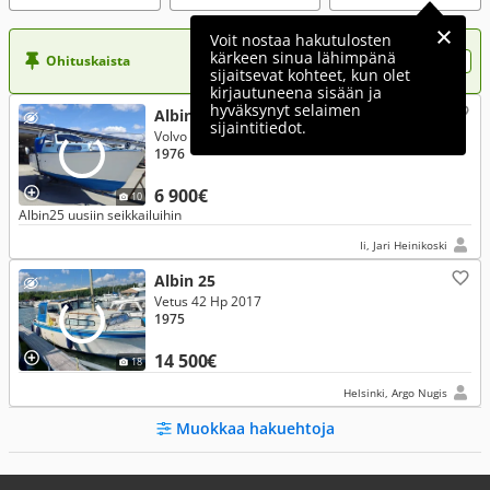
Voit nostaa hakutulosten
kärkeen sinua lähimpänä
Ohituskaista
Nosta ilmoituksesi tähän?
sijaitsevat kohteet, kun olet
kirjautuneena sisään ja
hyväksynyt selaimen
Albin 25
sijaintitiedot.
Volvo 35 Hp 1976
1976
6 900€
10
Albin25 uusiin seikkailuihin
Ii, Jari Heinikoski
Albin 25
Vetus 42 Hp 2017
1975
14 500€
18
Helsinki, Argo Nugis
Muokkaa hakuehtoja