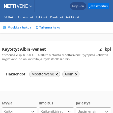
Kirjaudu
Jätä ilmoitus
Haku
Uusimmat
Liikkeet
Pikalinkit
Artikkelit
Muokkaa hakua
Tallenna haku
Käytetyt Albin -veneet
2
kpl
Yhteensä
2
kpl 6 900 € - 14 500 € hintaista Moottorivene -tyyppistä kohdetta
myytävänä. Selaa kohteita ja löydä itsellesi Albin.
Hakuehdot:
Moottorivene
Albin
Myyjä
Ilmoitus
Järjestys