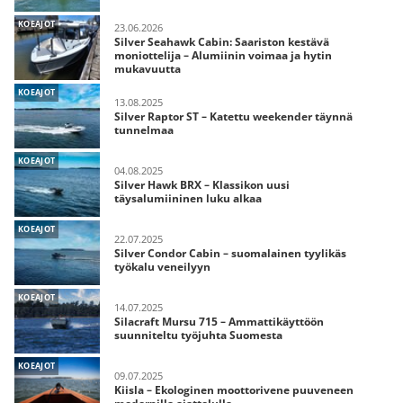
KOEAJOT
23.06.2026
Silver Seahawk Cabin: Saariston kestävä
moniottelija – Alumiinin voimaa ja hytin
mukavuutta
KOEAJOT
13.08.2025
Silver Raptor ST – Katettu weekender täynnä
tunnelmaa
KOEAJOT
04.08.2025
Silver Hawk BRX – Klassikon uusi
täysalumiininen luku alkaa
KOEAJOT
22.07.2025
Silver Condor Cabin – suomalainen tyylikäs
työkalu veneilyyn
KOEAJOT
14.07.2025
Silacraft Mursu 715 – Ammattikäyttöön
suunniteltu työjuhta Suomesta
KOEAJOT
09.07.2025
Kiisla – Ekologinen moottorivene puuveneen