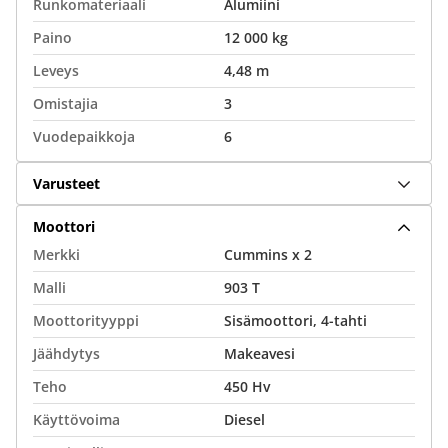
Runkomateriaali
Alumiini
Paino
12 000 kg
Leveys
4,48 m
Omistajia
3
Vuodepaikkoja
6
Varusteet
Moottori
Merkki
Cummins x 2
Malli
903 T
Moottorityyppi
Sisämoottori, 4-tahti
Jäähdytys
Makeavesi
Teho
450 Hv
Käyttövoima
Diesel