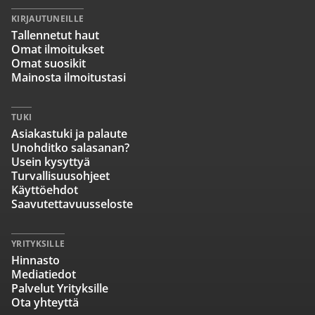
KIRJAUTUNEILLE
Tallennetut haut
Omat ilmoitukset
Omat suosikit
Mainosta ilmoitustasi
TUKI
Asiakastuki ja palaute
Unohditko salasanan?
Usein kysyttyä
Turvallisuusohjeet
Käyttöehdot
Saavutettavuusseloste
YRITYKSILLE
Hinnasto
Mediatiedot
Palvelut Yrityksille
Ota yhteyttä