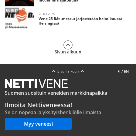
modernilla ajattelulla
UUTISET
26.03.2025
Vene 25 Båt -messut järjestetään helmikuussa
Helsingissä
Sivun alkuun
Sivun alkuun
FI
/
EN
Suomen suosituin veneiden markkinapaikka
Ilmoita Nettiveneessä!
Se on nopeaa ja yksityishenkilölle ilmaista
Myy veneesi