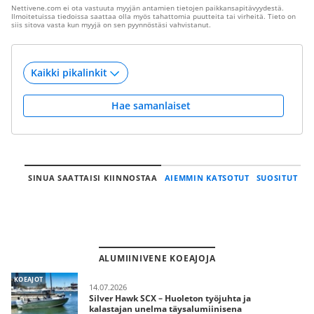
Nettivene.com ei ota vastuuta myyjän antamien tietojen paikkansapitävyydestä.
Ilmoitetuissa tiedoissa saattaa olla myös tahattomia puutteita tai virheitä. Tieto on
siis sitova vasta kun myyjä on sen pyynnöstäsi vahvistanut.
Hae samanlaiset
SINUA SAATTAISI KIINNOSTAA
AIEMMIN KATSOTUT
SUOSITUT
ALUMIINIVENE KOEAJOJA
KOEAJOT
14.07.2026
Silver Hawk SCX – Huoleton työjuhta ja
kalastajan unelma täysalumiinisena