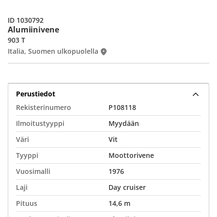
ID 1030792
Alumiinivene
903 T
Italia, Suomen ulkopuolella
Perustiedot
Rekisterinumero
P108118
Ilmoitustyyppi
Myydään
Väri
Vit
Tyyppi
Moottorivene
Vuosimalli
1976
Laji
Day cruiser
Pituus
14,6 m