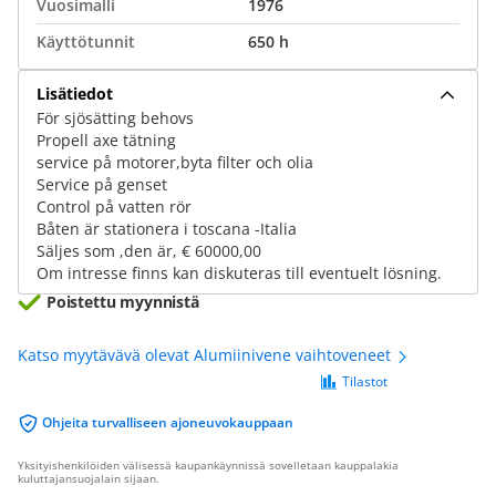
Vuosimalli
1976
Käyttötunnit
650 h
Lisätiedot
För sjösätting behovs
Propell axe tätning
service på motorer,byta filter och olia
Service på genset
Control på vatten rör
Båten är stationera i toscana -Italia
Säljes som ,den är, € 60000,00
Om intresse finns kan diskuteras till eventuelt lösning.
Poistettu myynnistä
Katso myytävävä olevat Alumiinivene vaihtoveneet
Tilastot
Ohjeita turvalliseen ajoneuvokauppaan
Yksityishenkilöiden välisessä kaupankäynnissä sovelletaan kauppalakia
kuluttajansuojalain sijaan.