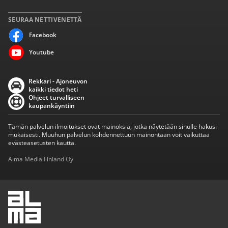
SEURAA NETTIVENETTÄ
Facebook
Youtube
Rekkari - Ajoneuvon
kaikki tiedot heti
Ohjeet turvalliseen
kaupankäyntiin
Tämän palvelun ilmoitukset ovat mainoksia, jotka näytetään sinulle hakusi
mukaisesti. Muuhun palvelun kohdennettuun mainontaan voit vaikuttaa
evästeasetusten kautta.
Alma Media Finland Oy