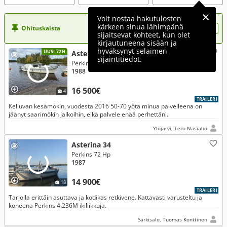
Voit nostaa hakutulosten
kärkeen sinua lähimpänä
Ohituskaista
Nosta ilmoituksesi tähän?
sijaitsevat kohteet, kun olet
kirjautuneena sisään ja
hyväksynyt selaimen
UUSI 72H
Asterina Muu malli 34
sijaintitiedot.
Perkins 49 Hp 1988
1988
16 500€
4
TRAILERI
Kelluvan kesämökin, vuodesta 2016 50-70 yötä minua palvelleena on
jäänyt saarimökin jalkoihin, eikä palvele enää perhettäni.
Ylöjärvi, Tero Näsiaho
Asterina 34
Perkins 72 Hp
1987
14 900€
18
TRAILERI
Tarjolla erittäin asuttava ja kodikas retkivene. Kattavasti varusteltu ja
koneena Perkins 4.236M ikiliikkuja.
Särkisalo, Tuomas Konttinen