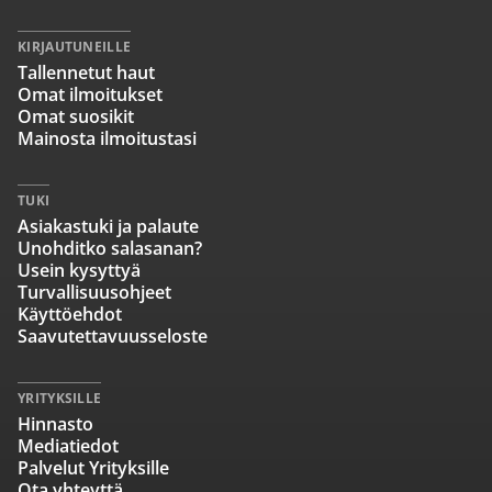
KIRJAUTUNEILLE
Tallennetut haut
Omat ilmoitukset
Omat suosikit
Mainosta ilmoitustasi
TUKI
Asiakastuki ja palaute
Unohditko salasanan?
Usein kysyttyä
Turvallisuusohjeet
Käyttöehdot
Saavutettavuusseloste
YRITYKSILLE
Hinnasto
Mediatiedot
Palvelut Yrityksille
Ota yhteyttä