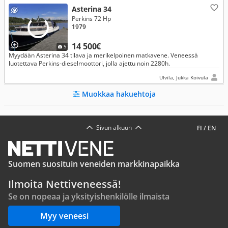
Asterina 34
Perkins 72 Hp
1979
14 500€
5
Myydään Asterina 34 tilava ja merikelpoinen matkavene. Veneessä
luotettava Perkins-dieselmoottori, jolla ajettu noin 2280h.
Ulvila, Jukka Koivula
Muokkaa hakuehtoja
Sivun alkuun
FI
/
EN
Suomen suosituin veneiden markkinapaikka
Ilmoita Nettiveneessä!
Se on nopeaa ja yksityishenkilölle ilmaista
Myy veneesi