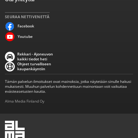
SEURAA NETTIVENETTÄ
Facebook
Youtube
Rekkari - Ajoneuvon
kaikki tiedot heti
Ohjeet turvalliseen
kaupankäyntiin
Tämän palvelun ilmoitukset ovat mainoksia, jotka näytetään sinulle hakusi
mukaisesti. Muuhun palvelun kohdennettuun mainontaan voit vaikuttaa
evästeasetusten kautta.
Alma Media Finland Oy