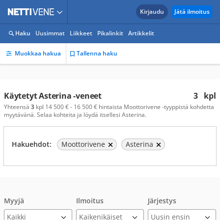
Kirjaudu
Jätä ilmoitus
Haku
Uusimmat
Liikkeet
Pikalinkit
Artikkelit
Muokkaa hakua
Tallenna haku
Käytetyt Asterina -veneet
3
kpl
Yhteensä
3
kpl 14 500 € - 16 500 € hintaista Moottorivene -tyyppistä kohdetta
myytävänä. Selaa kohteita ja löydä itsellesi Asterina.
Hakuehdot:
Moottorivene
Asterina
Myyjä
Ilmoitus
Järjestys