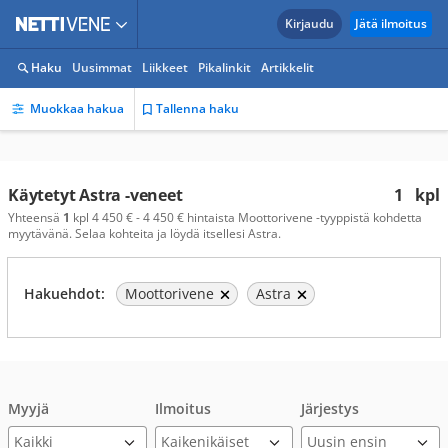
Kirjaudu
Jätä ilmoitus
Haku
Uusimmat
Liikkeet
Pikalinkit
Artikkelit
Muokkaa hakua
Tallenna haku
Käytetyt Astra -veneet
1
kpl
Yhteensä
1
kpl 4 450 € - 4 450 € hintaista Moottorivene -tyyppistä kohdetta
myytävänä. Selaa kohteita ja löydä itsellesi Astra.
Hakuehdot:
Moottorivene
Astra
Myyjä
Ilmoitus
Järjestys