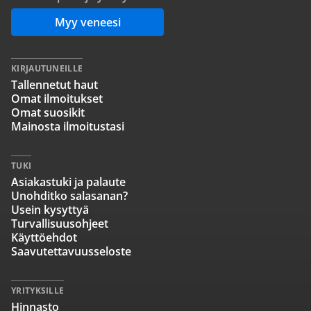
Myy veneesi
KIRJAUTUNEILLE
Tallennetut haut
Omat ilmoitukset
Omat suosikit
Mainosta ilmoitustasi
TUKI
Asiakastuki ja palaute
Unohditko salasanan?
Usein kysyttyä
Turvallisuusohjeet
Käyttöehdot
Saavutettavuusseloste
YRITYKSILLE
Hinnasto