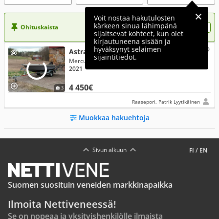
Voit nostaa hakutulosten
kärkeen sinua lähimpänä
Ohituskaista
Nosta ilmoituksesi tähän?
sijaitsevat kohteet, kun olet
kirjautuneena sisään ja
hyväksynyt selaimen
Astra
sijaintitiedot.
Mercury 20 Hp 2022
2021
4 450€
3
Raasepori, Patrik Lyytikäinen
Muokkaa hakuehtoja
Sivun alkuun
FI
/
EN
Suomen suosituin veneiden markkinapaikka
Ilmoita Nettiveneessä!
Se on nopeaa ja yksityishenkilölle ilmaista