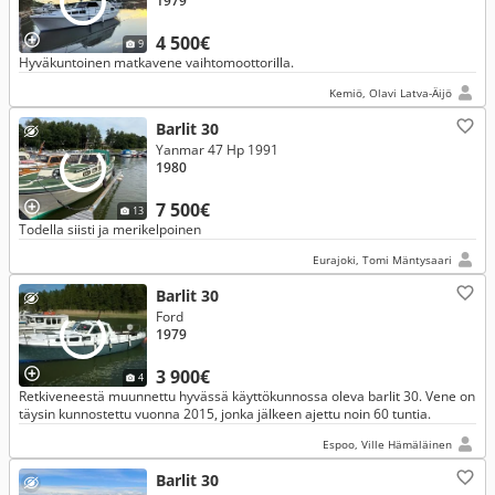
1979
4 500€
9
Hyväkuntoinen matkavene vaihtomoottorilla.
Kemiö, Olavi Latva-Äijö
Barlit 30
Yanmar 47 Hp 1991
1980
7 500€
13
Todella siisti ja merikelpoinen
Eurajoki, Tomi Mäntysaari
Barlit 30
Ford
1979
3 900€
4
Retkiveneestä muunnettu hyvässä käyttökunnossa oleva barlit 30. Vene on
täysin kunnostettu vuonna 2015, jonka jälkeen ajettu noin 60 tuntia.
Espoo, Ville Hämäläinen
Barlit 30