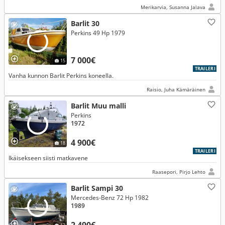
Merikarvia, Susanna Jalava
Barlit 30
Perkins 49 Hp 1979
7 000€
15
TRAILERI
Vanha kunnon Barlit Perkins koneella.
Raisio, Juha Kämäräinen
Barlit Muu malli
Perkins
1972
4 900€
18
TRAILERI
Ikäisekseen siisti matkavene
Raasepori, Pirjo Lehto
Barlit Sampi 30
Mercedes-Benz 72 Hp 1982
1989