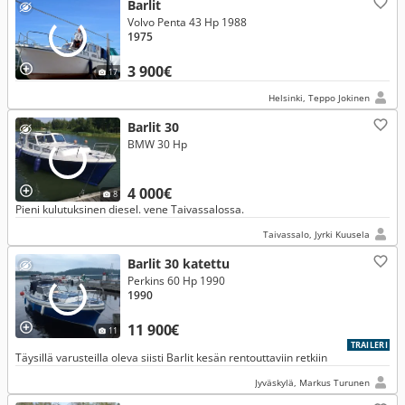
Barlit
Volvo Penta 43 Hp 1988
1975
3 900€
17
Helsinki, Teppo Jokinen
Barlit 30
BMW 30 Hp
4 000€
8
Pieni kulutuksinen diesel. vene Taivassalossa.
Taivassalo, Jyrki Kuusela
Barlit 30 katettu
Perkins 60 Hp 1990
1990
11 900€
11
TRAILERI
Täysillä varusteilla oleva siisti Barlit kesän rentouttaviin retkiin
Jyväskylä, Markus Turunen