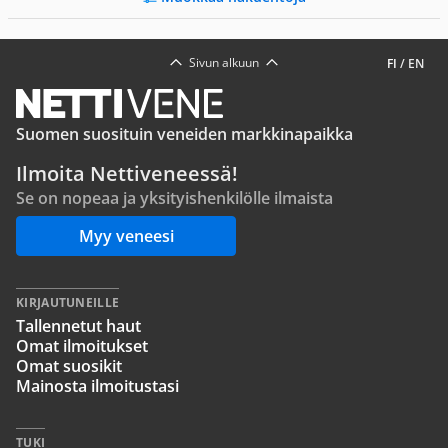
Sivun alkuun
FI
/
EN
Suomen suosituin veneiden markkinapaikka
Ilmoita Nettiveneessä!
Se on nopeaa ja yksityishenkilölle ilmaista
Myy veneesi
KIRJAUTUNEILLE
Tallennetut haut
Omat ilmoitukset
Omat suosikit
Mainosta ilmoitustasi
TUKI