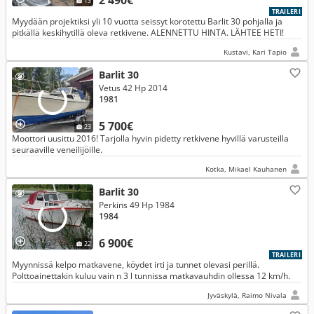
2 490€
13
TRAILERI
Myydään projektiksi yli 10 vuotta seissyt korotettu Barlit 30 pohjalla ja
pitkällä keskihytillä oleva retkivene. ALENNETTU HINTA. LÄHTEE HETI!
Kustavi, Kari Tapio
Barlit 30
Vetus 42 Hp 2014
1981
5 700€
23
Moottori uusittu 2016! Tarjolla hyvin pidetty retkivene hyvillä varusteilla
seuraaville veneilijöille.
Kotka, Mikael Kauhanen
Barlit 30
Perkins 49 Hp 1984
1984
6 900€
22
TRAILERI
Myynnissä kelpo matkavene, köydet irti ja tunnet olevasi perillä.
Polttoainettakin kuluu vain n 3 l tunnissa matkavauhdin ollessa 12 km/h.
Jyväskylä, Raimo Nivala