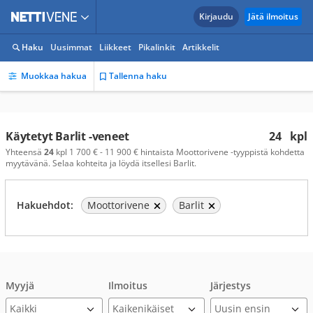
Kirjaudu
Jätä ilmoitus
Haku
Uusimmat
Liikkeet
Pikalinkit
Artikkelit
Muokkaa hakua
Tallenna haku
Käytetyt Barlit -veneet
24
kpl
Yhteensä
24
kpl 1 700 € - 11 900 € hintaista Moottorivene -tyyppistä kohdetta
myytävänä. Selaa kohteita ja löydä itsellesi Barlit.
Hakuehdot:
Moottorivene
Barlit
Myyjä
Ilmoitus
Järjestys