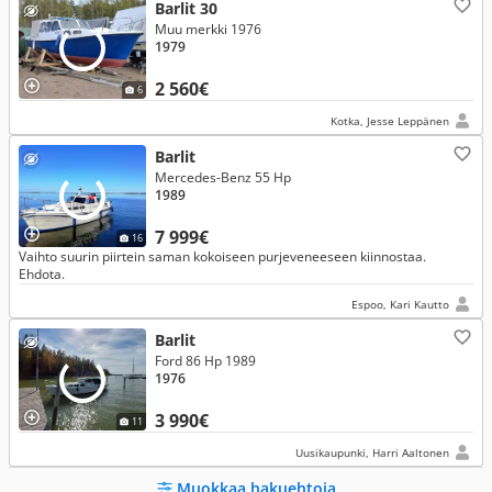
Barlit 30
Muu merkki 1976
1979
2 560€
6
Kotka, Jesse Leppänen
Barlit
Mercedes-Benz 55 Hp
1989
7 999€
16
Vaihto suurin piirtein saman kokoiseen purjeveneeseen kiinnostaa.
Ehdota.
Espoo, Kari Kautto
Barlit
Ford 86 Hp 1989
1976
3 990€
11
Uusikaupunki, Harri Aaltonen
Muokkaa hakuehtoja