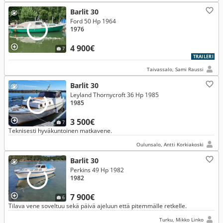
Barlit 30
Ford 50 Hp 1964
1976
4 900€
7
TRAILERI
Taivassalo, Sami Raussi
Barlit 30
Leyland Thornycroft 36 Hp 1985
1985
3 500€
7
Teknisesti hyväkuntoinen matkavene.
Oulunsalo, Antti Korkiakoski
Barlit 30
Perkins 49 Hp 1982
1982
7 900€
6
Tilava vene soveltuu sekä päivä ajeluun että pitemmälle retkelle.
Turku, Mikko Linko