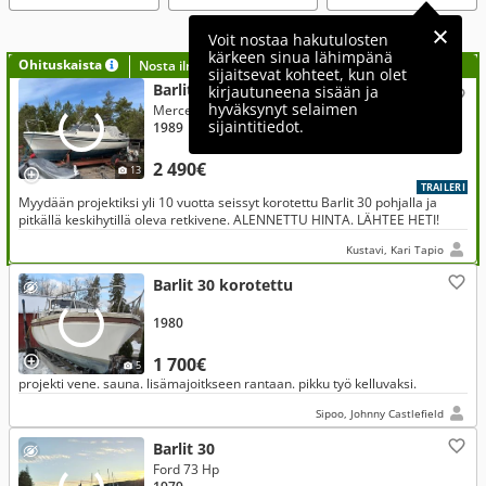
Voit nostaa hakutulosten
kärkeen sinua lähimpänä
Ohituskaista
Nosta ilmoituksesi tähän?
sijaitsevat kohteet, kun olet
Barlit Sampi 30
kirjautuneena sisään ja
hyväksynyt selaimen
Mercedes-Benz 72 Hp 1982
sijaintitiedot.
1989
2 490€
13
TRAILERI
Myydään projektiksi yli 10 vuotta seissyt korotettu Barlit 30 pohjalla ja
pitkällä keskihytillä oleva retkivene. ALENNETTU HINTA. LÄHTEE HETI!
Kustavi, Kari Tapio
Barlit 30 korotettu
1980
1 700€
5
projekti vene. sauna. lisämajoitkseen rantaan. pikku työ kelluvaksi.
Sipoo, Johnny Castlefield
Barlit 30
Ford 73 Hp