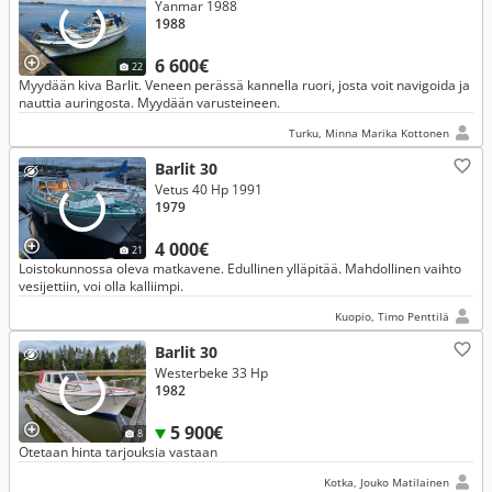
Yanmar 1988
1988
6 600€
22
Myydään kiva Barlit. Veneen perässä kannella ruori, josta voit navigoida ja
nauttia auringosta. Myydään varusteineen.
Turku, Minna Marika Kottonen
Barlit 30
Vetus 40 Hp 1991
1979
4 000€
21
Loistokunnossa oleva matkavene. Edullinen ylläpitää. Mahdollinen vaihto
vesijettiin, voi olla kalliimpi.
Kuopio, Timo Penttilä
Barlit 30
Westerbeke 33 Hp
1982
5 900€
8
Otetaan hinta tarjouksia vastaan
Kotka, Jouko Matilainen