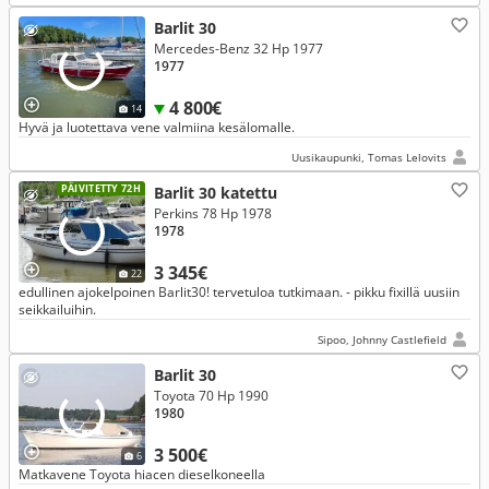
Barlit 30
Mercedes-Benz 32 Hp 1977
1977
4 800€
14
Hyvä ja luotettava vene valmiina kesälomalle.
Uusikaupunki, Tomas Lelovits
PÄIVITETTY 72H
Barlit 30 katettu
Perkins 78 Hp 1978
1978
3 345€
22
edullinen ajokelpoinen Barlit30! tervetuloa tutkimaan. - pikku fixillä uusiin
seikkailuihin.
Sipoo, Johnny Castlefield
Barlit 30
Toyota 70 Hp 1990
1980
3 500€
6
Matkavene Toyota hiacen dieselkoneella