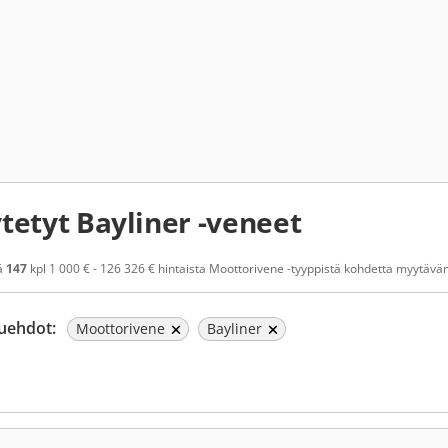
tetyt Bayliner -veneet
ä
147
kpl 1 000 € - 126 326 € hintaista Moottorivene -tyyppistä kohdetta myytävänä.
uehdot:
Moottorivene
Bayliner