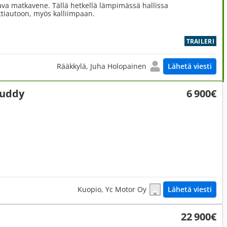
ava matkavene. Tällä hetkellä lämpimässä hallissa
ttiautoon, myös kalliimpaan.
TRAILERI
Rääkkylä, Juha Holopainen
Lähetä viesti
cuddy
6 900€
Kuopio, Yc Motor Oy
Lähetä viesti
22 900€