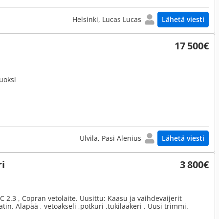
Helsinki, Lucas Lucas
Lähetä viesti
17 500€
uoksi
Ulvila, Pasi Alenius
Lähetä viesti
ri
3 800€
C 2.3 , Copran vetolaite. Uusittu: Kaasu ja vaihdevaijerit
datin. Alapää , vetoakseli ,potkuri ,tukilaakeri . Uusi trimmi.