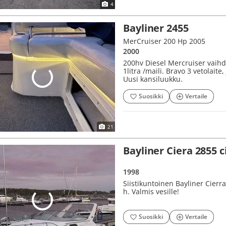
4
Bayliner 2455
MerCruiser 200 Hp 2005
2000
200hv Diesel Mercruiser vaihd
1litra /maili. Bravo 3 vetolaite
Uusi kansiluukku.
Suosikki
Vertaile
21
Bayliner Ciera 2855 c
1998
Siistikuntoinen Bayliner Cierr
h. Valmis vesille!
Suosikki
Vertaile