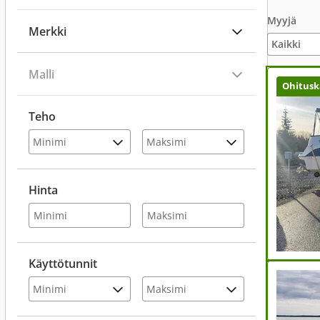
Myyjä
Merkki
Malli
Ohitusk
Teho
Hinta
Käyttötunnit