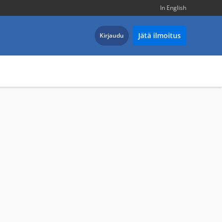
In English
Jätä ilmoitus
Kirjaudu