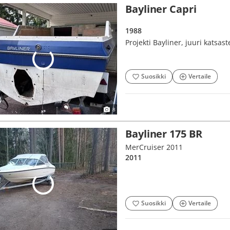
Bayliner Capri
1988
Projekti Bayliner, juuri katsaste
Suosikki
Vertaile
8
Bayliner 175 BR
MerCruiser 2011
2011
Suosikki
Vertaile