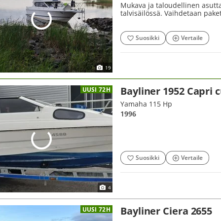
Mukava ja taloudellinen asutt
talvisäilössä. Vaihdetaan pake
Suosikki
Vertaile
19
Bayliner 1952 Capri 
UUSI 72H
Yamaha 115 Hp
1996
Suosikki
Vertaile
4
Bayliner Ciera 2655
UUSI 72H