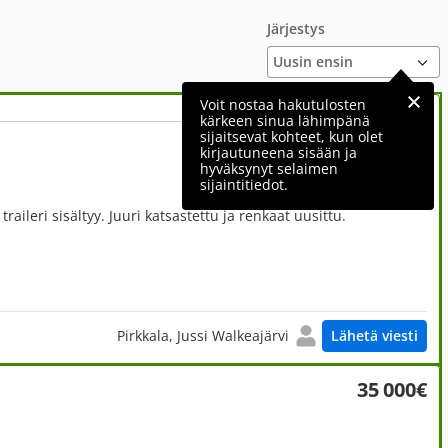
Järjestys
Voit nostaa hakutulosten
kärkeen sinua lähimpänä
sijaitsevat kohteet, kun olet
29 900€
kirjautuneena sisään ja
hyväksynyt selaimen
sijaintitiedot.
traileri sisältyy. Juuri katsastettu ja renkaat uusittu.
Pirkkala, Jussi Walkeajärvi
Lähetä viesti
35 000€