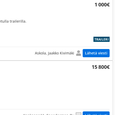
1 000€
tulla trailerilla.
TRAILERI
Askola, Jaakko Kivimäki
Lähetä viesti
15 800€