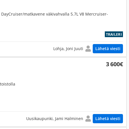
 DayCruiser/matkavene väkivahvalla 5.7L V8 Mercruiser-
TRAILERI
Lohja, Joni Juuti
Lähetä viesti
3 600€
toistolla
Uusikaupunki, Jami Halminen
Lähetä viesti