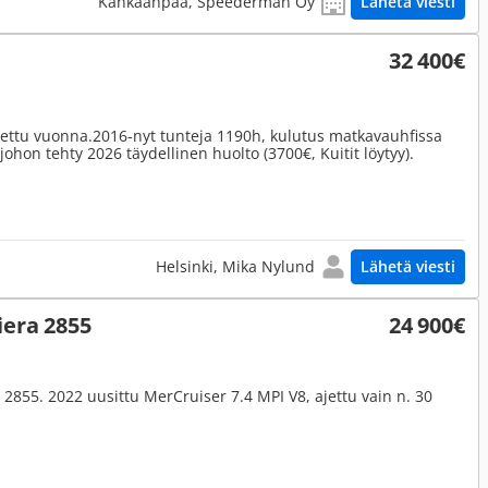
Kankaanpää, Speederman Oy
Lähetä viesti
32 400€
ettu vuonna.2016-nyt tunteja 1190h, kulutus matkavauhfissa
, johon tehty 2026 täydellinen huolto (3700€, Kuitit löytyy).
Helsinki, Mika Nylund
Lähetä viesti
iera 2855
24 900€
a 2855. 2022 uusittu MerCruiser 7.4 MPI V8, ajettu vain n. 30