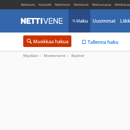
Nettiauto
Autotalli
Nettimoto
Nettikone
Nettivaraosa
Nettikara
Haku
Uusimmat
Liik
Muokkaa hakua
Tallenna haku
Myydään
Moottorivene
Bayliner