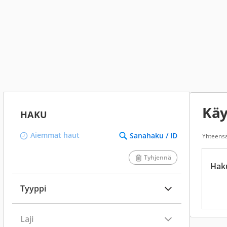
Käy
HAKU
Aiemmat haut
Sanahaku / ID
Yhteens
Tyhjennä
Hak
Tyyppi
Laji