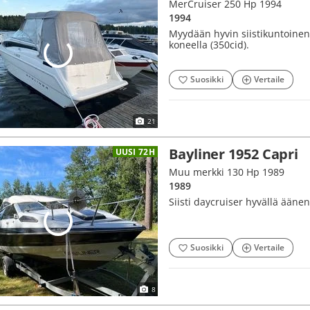
MerCruiser 250 Hp 1994
1994
Myydään hyvin siistikuntoinen
koneella (350cid).
Suosikki
Vertaile
21
Bayliner 1952 Capri
UUSI 72H
Muu merkki 130 Hp 1989
1989
Siisti daycruiser hyvällä äänen
Suosikki
Vertaile
8