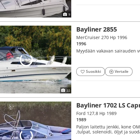
9
Bayliner 2855
MerCruiser 270 Hp 1996
1996
Myydään vakavan sairauden v
Suosikki
Vertaile
22
Bayliner 1702 LS Cap
Ford 127,8 Hp 1989
1989
Paljon laitettu jenkki, kone OM
,tulpat, solenoidi, öljyt ja suo