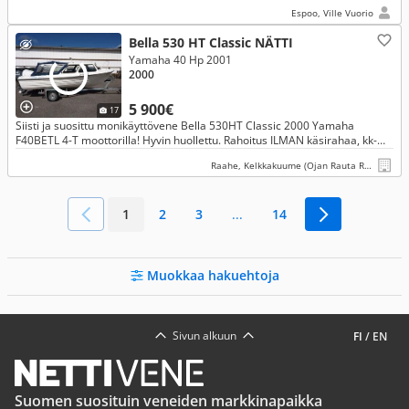
nelitahtimoottorilla. Päivitetty valmiiksi pitkälle tulevaisuuteen.
Espoo, Ville Vuorio
Bella 530 HT Classic NÄTTI
Yamaha 40 Hp 2001
2000
5 900€
17
Siisti ja suosittu monikäyttövene Bella 530HT Classic 2000 Yamaha
F40BETL 4-T moottorilla! Hyvin huollettu. Rahoitus ILMAN käsirahaa, kk-
erä alk. 119,00/kk! Myös vaihto.
Raahe, Kelkkakuume (Ojan Rauta Raahe)
1
2
3
...
14
Muokkaa hakuehtoja
Sivun alkuun
FI
/
EN
Suomen suosituin veneiden markkinapaikka