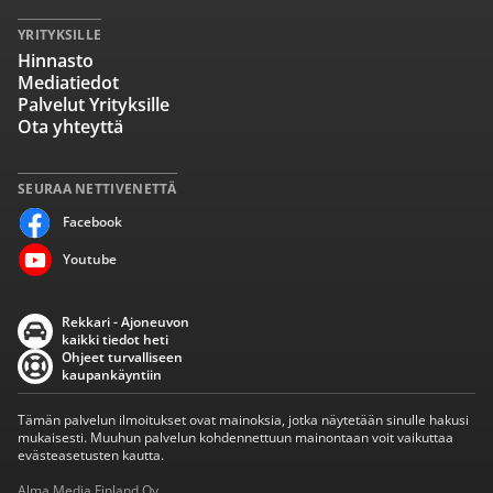
YRITYKSILLE
Hinnasto
Mediatiedot
Palvelut Yrityksille
Ota yhteyttä
SEURAA NETTIVENETTÄ
Facebook
Youtube
Rekkari - Ajoneuvon
kaikki tiedot heti
Ohjeet turvalliseen
kaupankäyntiin
Tämän palvelun ilmoitukset ovat mainoksia, jotka näytetään sinulle hakusi
mukaisesti. Muuhun palvelun kohdennettuun mainontaan voit vaikuttaa
evästeasetusten kautta.
Alma Media Finland Oy