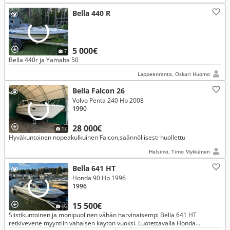
Bella 440 R
5 000€
7
Bella 440r ja Yamaha 50
Lappeenranta, Oskari Huomo
Bella Falcon 26
Volvo Penta 240 Hp 2008
1990
28 000€
17
Hyväkuntoinen nopeakulkuinen Falcon,säännöllisesti huollettu
Helsinki, Timo Mykkänen
Bella 641 HT
Honda 90 Hp 1996
1996
15 500€
16
Siistikuntoinen ja monipuolinen vähän harvinaisempi Bella 641 HT
retkivevene myyntiin vähäisen käytön vuoksi. Luotettavalla Honda