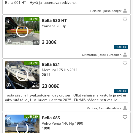
Bella 601 HT – Hyvä ja luotettava retkivene.
Helsinki, Jukka Zenger
UUSI 72H
Bella 530 HT
Yamaha 20 Hp
3 200€
5
TRAILERI
Orimattila, Jesse Turpeinen
UUSI 72H
Bella 621
Mercury 175 Hp 2011
2011
23 000€
14
TRAILERI
Tästä siisti ja hyväkuntoinen day cruiseri. Ollut vähäisellä käytöllä ja nyt ei
aika riitä tälle , Uusi kuomu laitettu 2025 . Eli tällä pääsee heti vesille
menemättä varustekaupan kautta .
Vantaa, Eero Alavahtola
UUSI 72H
Bella 685
Volvo Penta 146 Hp 1990
1990