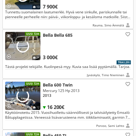
7 900€
13
Tunnettu suomalainen laatumerkki. Hyvä vene sinkulle, pariskunnalle tai
pienneelle perheelle niin: päivä-, viikonloppu- ja kesäloma matkoille. Siisti
sisältä ja ulkoa kuin moottori tilastakin.
Rauma, Simo Ämmälä
UUSI 72H
Bella Bella 685
3 000€
24
TRAILERI
Tästä projekti tekijälle. Kuolinpesä myy. Kuvia saa lisää pyytämällä. Tarjoa.
Jyväskylä, Timo Nieminen
UUSI 72H
Bella 600 Twin
Mercury 125 Hp 2013
2013
16 200€
12
Käyttöönotettu 2015. Vuosihuollettu säännöllisesti ja talvisäilytetty Emsalö
Båtupplagetissa. Veneessä lisävarusteena mm. tiikkilaminaatit, garmin 70
karttaplotteri, teräspotkuri ja kaikki patjat.
Porvoo, Sami Lehto
UUSI 72H
Bella 450 TL