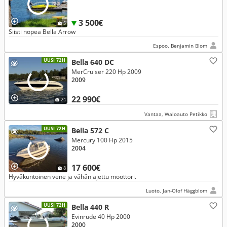
3 500€
5
Siisti nopea Bella Arrow
Espoo, Benjamin Blom
UUSI 72H
Bella 640 DC
MerCruiser 220 Hp 2009
2009
22 990€
24
Vantaa, Waloauto Petikko
UUSI 72H
Bella 572 C
Mercury 100 Hp 2015
2004
17 600€
8
Hyväkuntoinen vene ja vähän ajettu moottori.
Luoto, Jan-Olof Häggblom
UUSI 72H
Bella 440 R
Evinrude 40 Hp 2000
2000