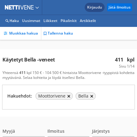
Kirjaudu
Jätä ilmoitus
Haku
Uusimmat
Liikkeet
Pikalinkit
Artikkelit
Muokkaa hakua
Tallenna haku
Käytetyt Bella -veneet
411
kpl
Sivu
1/14
Yhteensä
411
kpl 150 € - 104 500 € hintaista Moottorivene -tyyppistä kohdetta
myytävänä. Selaa kohteita ja löydä itsellesi Bella.
Hakuehdot:
Moottorivene
Bella
Myyjä
Ilmoitus
Järjestys