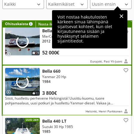
Voit nostaa hakutulosten
kärkeen sinua lähimpänä
Ohituskaista
Nosta ilmoituksesi tähän?
sijaitsevat kohteet, kun olet
Bella
kirjautuneena sisään ja
hyväksynyt selaimen
MerCruiser 320 Hp 2012
sijaintitiedot.
2012
52 000€
24
Eurajoki, Pasi Yli-Juoni
Bella 660
Yanmar 20 Hp
1984
3 800€
11
Siisti, huollettu perhevene Helsingistä! Uusittu kuomu, tuore
pohjamaalaus, uusi potkuri ja huollettu Yanmar-diesel. Vakaa ja
helppokäyttöinen – sopii mainiosti veneilyn opetteluun tai retkille.
Helsinki, Henri Parkkonen
UUSI 24H
Bella 440 LT
Suzuki 30 Hp 1985
1985