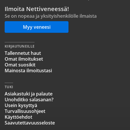
Ilmoita Nettiveneessä!
Se on nopeaa ja yksityishenkilölle ilmaista
Myy veneesi
KIRJAUTUNEILLE
Tallennetut haut
Omat ilmoitukset
Omat suosikit
Mainosta ilmoitustasi
TUKI
Asiakastuki ja palaute
Unohditko salasanan?
Usein kysyttyä
Turvallisuusohjeet
Käyttöehdot
Saavutettavuusseloste