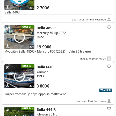
2 700€
5
Bella 440tl
Saarijärvi, Kimmo Keskinen
UUSI 24H
Bella 485 R
Mercury 50 Hp 2022
2022
19 900€
9
Myydään Bella 485R + Mercury F50 (2022) | Vain 85 h ajettu
Inkoo, Wicmarine Oy
UUSI 24H
Bella 660
Yanmar
1993
3 800€
5
TRAILERI
Tarpeettomaksi jäänyt leppoisa matkavene.
Joensuu, Kari Penttinen
UUSI 24H
Bella 444 R
Johnson 35 Hp