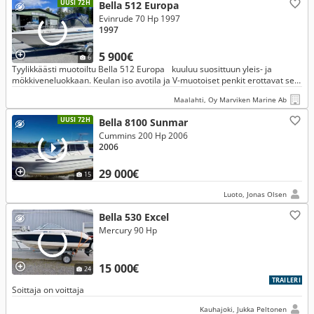
UUSI 72H
Bella 512 Europa
Evinrude 70 Hp 1997
1997
5 900€
6
Tyylikkäästi muotoiltu Bella 512 Europa kuuluu suosittuun yleis- ja
mökkiveneluokkaan. Keulan iso avotila ja V-muotoiset penkit erottavat sen
monesta kilpailijasta.
Maalahti, Oy Marviken Marine Ab
UUSI 72H
Bella 8100 Sunmar
Cummins 200 Hp 2006
2006
29 000€
15
Luoto, Jonas Olsen
Bella 530 Excel
Mercury 90 Hp
15 000€
24
TRAILERI
Soittaja on voittaja
Kauhajoki, Jukka Peltonen