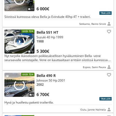
6 000€
11
TRAILERI
Siistissä kunnossa oleva Bella ja Evindude 40hp 4T + traileri.
Sotkamo, Reino Sirviö
UUSI 72H
Bella 551 HT
Suzuki 40 Hp 1999
1988
5 300€
10
Nyt tarjolla ikäisekseen poikkeuksellisen hyväkuntoinen Bella -vene
seuraavalle omistajalle. Vene on kauttaaltaan erittäin siistissä kunnossa.
Oma aika vain ei riitä veneilyyn tällä hetkellä.
Espoo, Sami Peura
UUSI 72H
Bella 490 R
Johnson 50 Hp 2001
2002
6 700€
6
TRAILERI
Hyvä ja huollettu paketti trailerilla.
Oulu, Janne Halmela