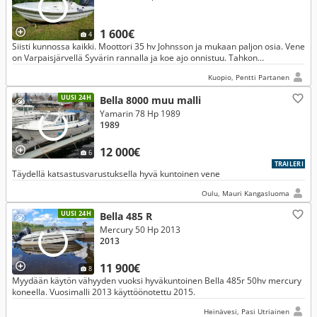
1 600€
4
Siisti kunnossa kaikki. Moottori 35 hv Johnsson ja mukaan paljon osia. Vene
on Varpaisjärvellä Syvärin rannalla ja koe ajo onnistuu. Tahkon
vastapäätä. Hinta pyynti 1600 e
Kuopio, Pentti Partanen
UUSI 24H
Bella 8000 muu malli
Yamarin 78 Hp 1989
1989
12 000€
6
TRAILERI
Täydellä katsastusvarustuksella hyvä kuntoinen vene
Oulu, Mauri Kangasluoma
UUSI 24H
Bella 485 R
Mercury 50 Hp 2013
2013
11 900€
8
Myydään käytön vähyyden vuoksi hyväkuntoinen Bella 485r 50hv mercury
koneella. Vuosimalli 2013 käyttöönotettu 2015.
Heinävesi, Pasi Utriainen