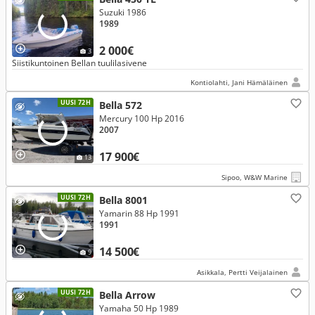
Suzuki 1986
1989
2 000€
3
Siistikuntoinen Bellan tuulilasivene
Kontiolahti, Jani Hämäläinen
UUSI 72H
Bella 572
Mercury 100 Hp 2016
2007
17 900€
13
Sipoo, W&W Marine
UUSI 72H
Bella 8001
Yamarin 88 Hp 1991
1991
14 500€
9
Asikkala, Pertti Veijalainen
UUSI 72H
Bella Arrow
Yamaha 50 Hp 1989