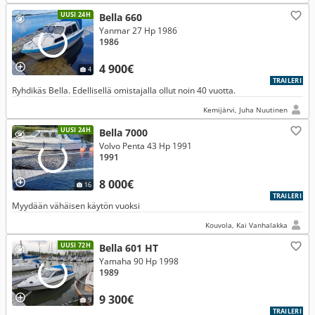
UUSI 24H
Bella 660
Yanmar 27 Hp 1986
1986
4 900€
4
TRAILERI
Ryhdikäs Bella. Edellisellä omistajalla ollut noin 40 vuotta.
Kemijärvi, Juha Nuutinen
UUSI 24H
Bella 7000
Volvo Penta 43 Hp 1991
1991
8 000€
16
TRAILERI
Myydään vähäisen käytön vuoksi
Kouvola, Kai Vanhalakka
UUSI 72H
Bella 601 HT
Yamaha 90 Hp 1998
1989
9 300€
9
TRAILERI