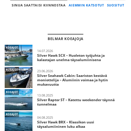
SINUA SAATTAISI KIINNOSTAA
AIEMMIN KATSOTUT
SUOSITUT
BELMAR KOEAJOJA
KOEAJOT
14.07.2026
Silver Hawk SCX – Huoleton työjuhta ja
kalastajan unelma täysalumiinisena
KOEAJOT
23.06.2026
Silver Seahawk Cabin: Saariston kestävä
moniottelija – Alumiinin voimaa ja hytin
mukavuutta
KOEAJOT
13.08.2025
Silver Raptor ST – Katettu weekender täynnä
tunnelmaa
KOEAJOT
04.08.2025
Silver Hawk BRX – Klassikon uusi
täysalumiininen luku alkaa