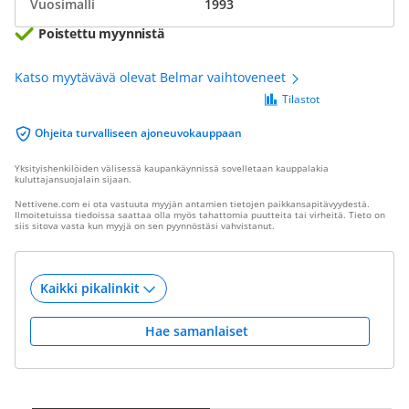
Vuosimalli
1993
Poistettu myynnistä
Katso myytävävä olevat Belmar vaihtoveneet
Tilastot
Ohjeita turvalliseen ajoneuvokauppaan
Yksityishenkilöiden välisessä kaupankäynnissä sovelletaan kauppalakia
kuluttajansuojalain sijaan.
Nettivene.com ei ota vastuuta myyjän antamien tietojen paikkansapitävyydestä.
Ilmoitetuissa tiedoissa saattaa olla myös tahattomia puutteita tai virheitä. Tieto on
siis sitova vasta kun myyjä on sen pyynnöstäsi vahvistanut.
Hae samanlaiset