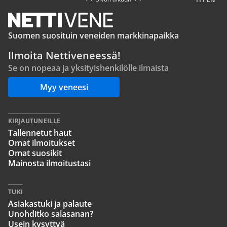
Suomen suosituin veneiden markkinapaikka
Ilmoita Nettiveneessä!
Se on nopeaa ja yksityishenkilölle ilmaista
Myy veneesi
KIRJAUTUNEILLE
Tallennetut haut
Omat ilmoitukset
Omat suosikit
Mainosta ilmoitustasi
TUKI
Asiakastuki ja palaute
Unohditko salasanan?
Usein kysyttyä