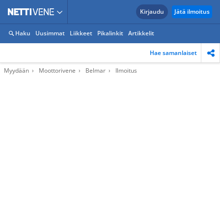
Kirjaudu
Jätä ilmoitus
Haku
Uusimmat
Liikkeet
Pikalinkit
Artikkelit
Hae samanlaiset
Myydään
Moottorivene
Belmar
Ilmoitus