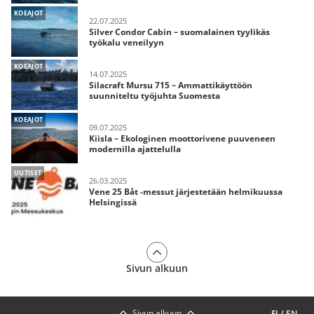
KOEAJOT
22.07.2025
Silver Condor Cabin – suomalainen tyylikäs
työkalu veneilyyn
KOEAJOT
14.07.2025
Silacraft Mursu 715 – Ammattikäyttöön
suunniteltu työjuhta Suomesta
KOEAJOT
09.07.2025
Kiisla – Ekologinen moottorivene puuveneen
modernilla ajattelulla
UUTISET
26.03.2025
Vene 25 Båt -messut järjestetään helmikuussa
Helsingissä
Sivun alkuun
Sivun alkuun
FI
/
EN