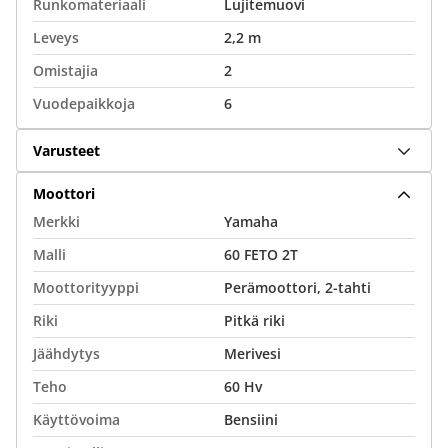
Runkomateriaali
Lujitemuovi
Leveys
2,2 m
Omistajia
2
Vuodepaikkoja
6
Varusteet
Moottori
Merkki
Yamaha
Malli
60 FETO 2T
Moottorityyppi
Perämoottori, 2-tahti
Riki
Pitkä riki
Jäähdytys
Merivesi
Teho
60 Hv
Käyttövoima
Bensiini