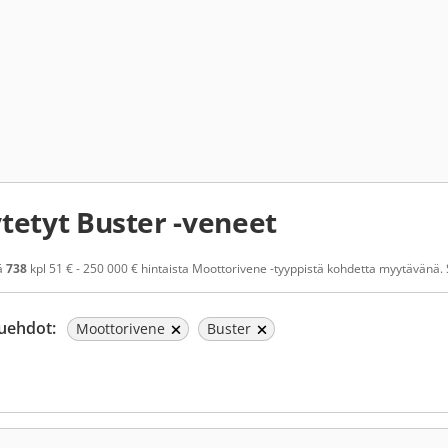
tetyt Buster -veneet
ä
738
kpl 51 € - 250 000 € hintaista Moottorivene -tyyppistä kohdetta myytävänä. S
uehdot:
Moottorivene
Buster