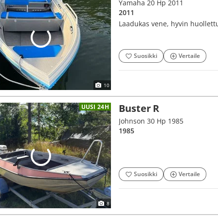
Yamaha 20 Hp 2011
2011
Laadukas vene, hyvin huollett
Suosikki
Vertaile
10
Buster R
UUSI 24H
Johnson 30 Hp 1985
1985
Suosikki
Vertaile
8