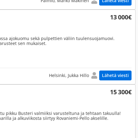
Paimio, Marko Mäkinen
Lähetä viesti
13 000€
jossa ajokuomu sekä pulpettien väliin tuulensuojamuovi.
varusteet sen mukaiset.
Helsinki, Jukka Hillo
Lähetä viesti
15 300€
tu pikku Busteri valmiiksi varusteltuna ja tehtaan takuulla!
arilla ja alkuviikosta siirtyy Rovaniemi-Pello akselille.