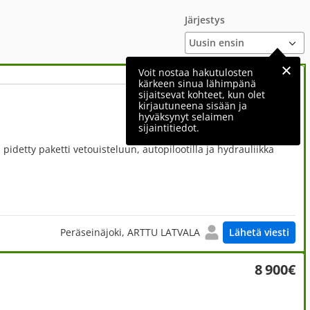
Järjestys
Voit nostaa hakutulosten
kärkeen sinua lähimpänä
sijaitsevat kohteet, kun olet
12 500€
kirjautuneena sisään ja
hyväksynyt selaimen
sijaintitiedot.
pidetty paketti vetouisteluun, autopilootilla ja hydrauliikka
Peräseinäjoki, ARTTU LATVALA
Lähetä viesti
8 900€