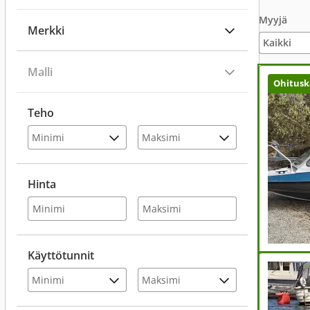
Myyjä
Merkki
Malli
Ohitusk
Teho
Hinta
Käyttötunnit