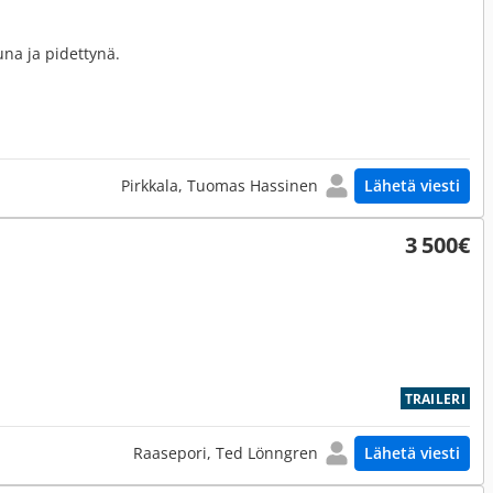
una ja pidettynä.
Pirkkala, Tuomas Hassinen
Lähetä viesti
3 500€
TRAILERI
Raasepori, Ted Lönngren
Lähetä viesti