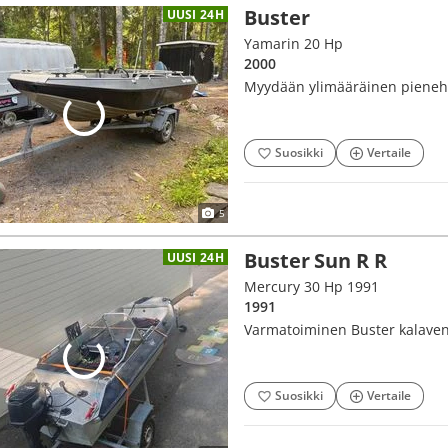
Buster
UUSI 24H
Yamarin 20 Hp
2000
Myydään ylimääräinen pieneh
Suosikki
Vertaile
5
Buster Sun R R
UUSI 24H
Mercury 30 Hp 1991
1991
Varmatoiminen Buster kalaven
Suosikki
Vertaile