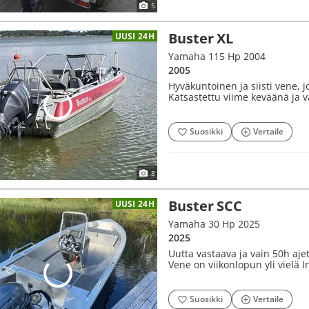
5
Buster XL
UUSI 24H
Yamaha 115 Hp 2004
2005
Hyväkuntoinen ja siisti vene, 
Katsastettu viime keväänä ja 
Suosikki
Vertaile
8
Buster SCC
UUSI 24H
Yamaha 30 Hp 2025
2025
Uutta vastaava ja vain 50h ajet
Vene on viikonlopun yli vielä In
Suosikki
Vertaile