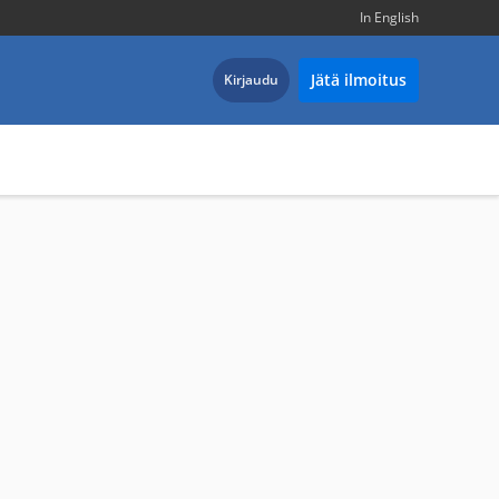
In English
Jätä ilmoitus
Kirjaudu