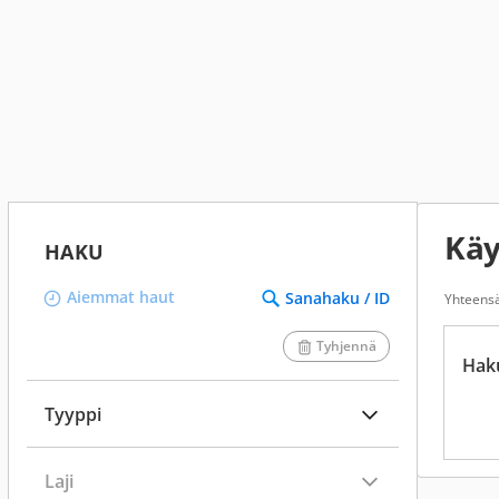
Käy
HAKU
Aiemmat haut
Sanahaku / ID
Yhteens
Tyhjennä
Hak
Tyyppi
Laji