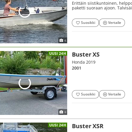
Erittäin siistikuntoinen, help
paketti suoraan ajoon. Talvisä
Suosikki
Vertaile
6
Buster XS
UUSI 24H
Honda 2019
2001
Suosikki
Vertaile
6
Buster XSR
UUSI 24H