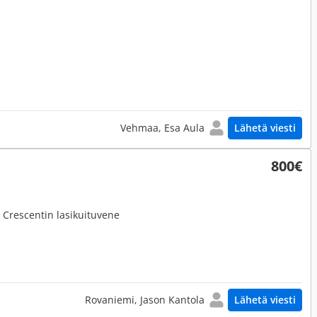
Vehmaa, Esa Aula
Lähetä viesti
800€
 Crescentin lasikuituvene
Rovaniemi, Jason Kantola
Lähetä viesti