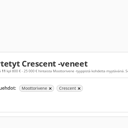
tetyt Crescent -veneet
ä
11
kpl 800 € - 25 000 € hintaista Moottorivene -tyyppistä kohdetta myytävänä. Sel
uehdot:
Moottorivene
Crescent