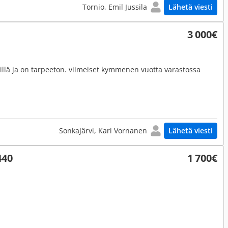
Tornio, Emil Jussila
Lähetä viesti
3 000€
llä ja on tarpeeton. viimeiset kymmenen vuotta varastossa
Sonkajärvi, Kari Vornanen
Lähetä viesti
440
1 700€