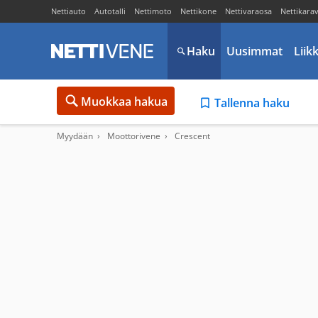
Nettiauto
Autotalli
Nettimoto
Nettikone
Nettivaraosa
Nettikara
Haku
Uusimmat
Liik
Muokkaa hakua
Tallenna haku
Myydään
Moottorivene
Crescent