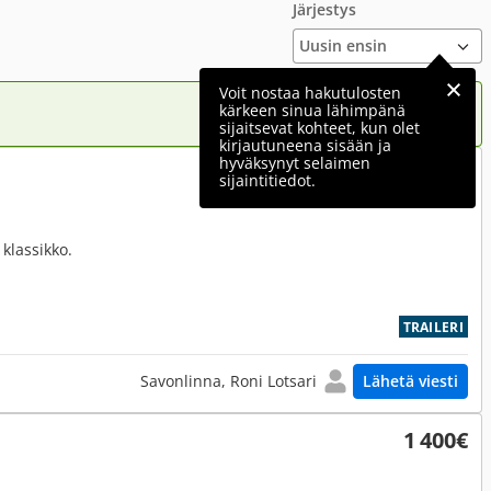
Järjestys
Voit nostaa hakutulosten
kärkeen sinua lähimpänä
sijaitsevat kohteet, kun olet
kirjautuneena sisään ja
hyväksynyt selaimen
2 400€
sijaintitiedot.
 klassikko.
TRAILERI
Savonlinna, Roni Lotsari
Lähetä viesti
1 400€