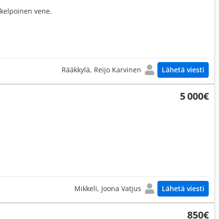
ikelpoinen vene.
Rääkkylä, Reijo Karvinen
Lähetä viesti
5 000€
Mikkeli, Joona Vatjus
Lähetä viesti
850€