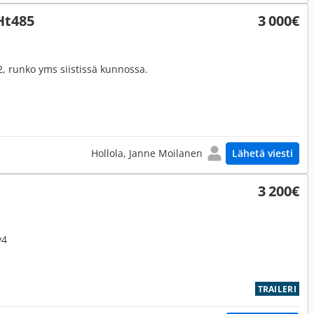
Ht485
3 000€
 runko yms siistissä kunnossa.
Hollola, Janne Moilanen
Lähetä viesti
3 200€
v4
TRAILERI