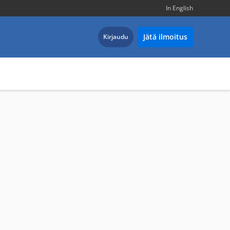
In English
Jätä ilmoitus
Kirjaudu