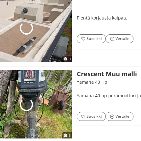
Pientä korjausta kaipaa.
Suosikki
Vertaile
3
Crescent Muu malli
Yamaha 40 Hp
Yamaha 40 hp perämoottori Ja
Suosikki
Vertaile
8