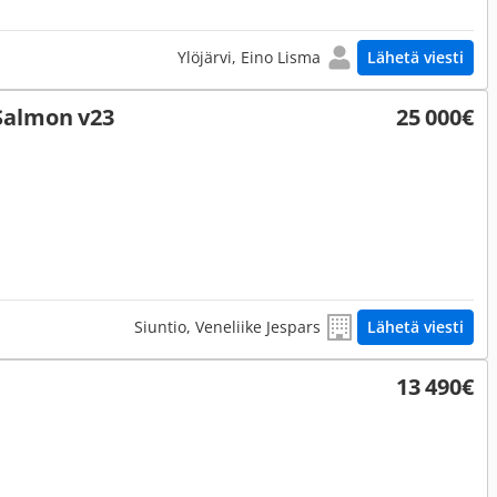
Ylöjärvi, Eino Lisma
Lähetä viesti
Salmon v23
25 000€
Siuntio, Veneliike Jespars
Lähetä viesti
13 490€