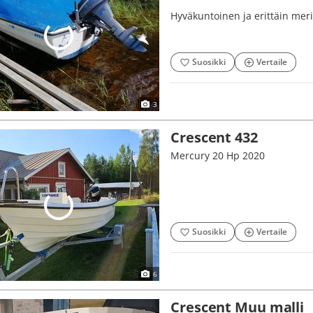
Hyväkuntoinen ja erittäin mer
Suosikki
Vertaile
3
Crescent 432
Mercury 20 Hp 2020
Suosikki
Vertaile
6
Crescent Muu malli