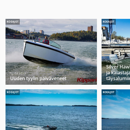
KOEAJOT
KOEAJOT
14.07.2026
Silver Haw
ja kalasta
12.02.2013
Uuden tyylin päiväveneet
täysalumii
KOEAJOT
KOEAJOT