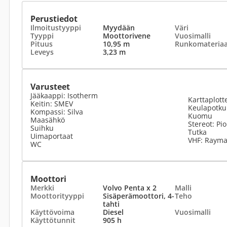
Perustiedot
Ilmoitustyyppi
Myydään
Väri
Tyyppi
Moottorivene
Vuosimalli
Pituus
10,95 m
Runkomateriaa
Leveys
3,23 m
Varusteet
Jääkaappi: Isotherm
Karttaplott
Keitin: SMEV
Keulapotku
Kompassi: Silva
Kuomu
Maasähkö
Stereot: Pi
Suihku
Tutka
Uimaportaat
VHF: Rayma
WC
Moottori
Merkki
Volvo Penta x 2
Malli
Moottorityyppi
Sisäperämoottori, 4-
Teho
tahti
Käyttövoima
Diesel
Vuosimalli
Käyttötunnit
905 h