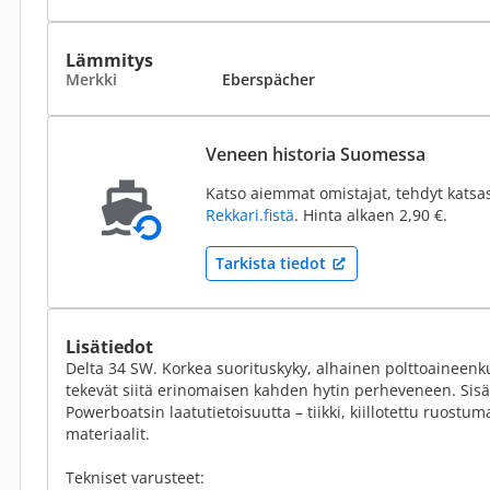
Lämmitys
Merkki
Eberspächer
Veneen historia Suomessa
Katso aiemmat omistajat, tehdyt katsa
Rekkari.fistä
. Hinta alkaen 2,90 €.
Tarkista tiedot
Lisätiedot
Delta 34 SW. Korkea suorituskyky, alhainen polttoaineenk
tekevät siitä erinomaisen kahden hytin perheveneen. Sisät
Powerboatsin laatutietoisuutta – tiikki, kiillotettu ruostuma
materiaalit.
Tekniset varusteet: