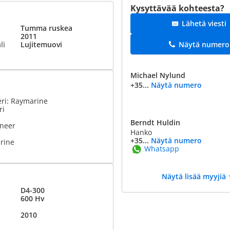
Kysyttävää kohteesta?
Lähetä viesti
Tumma ruskea
2011
Näytä numero
li
Lujitemuovi
Michael Nylund
+35...
Näytä numero
eri: Raymarine
ri
Berndt Huldin
oneer
Hanko
+35...
Näytä numero
rine
Whatsapp
Näytä lisää myyjiä
D4-300
600 Hv
2010