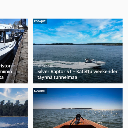
KOEAJOT
riston
13.08.2025
miinin
Silver Raptor ST – Katettu weekender
ta
täynnä tunnelmaa
KOEAJOT