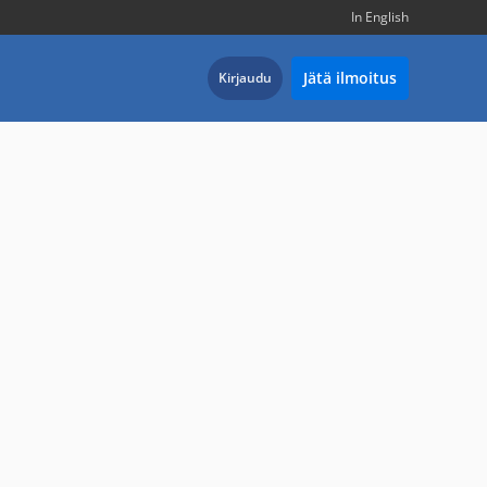
In English
Jätä ilmoitus
Kirjaudu