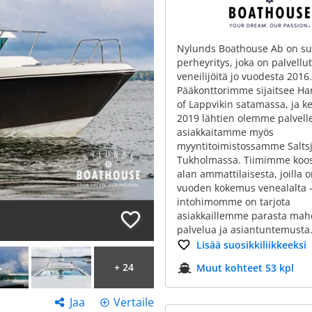
Nylunds Boathouse Ab on s
perheyritys, joka on palvellut
veneilijöitä jo vuodesta 2016.
Pääkonttorimme sijaitsee Ha
of Lappvikin satamassa, ja k
2019 lähtien olemme palvell
asiakkaitamme myös
myyntitoimistossamme Saltsjö
Tukholmassa. Tiimimme koo
alan ammattilaisesta, joilla o
vuoden kokemus venealalta 
intohimomme on tarjota
asiakkaillemme parasta mahd
palvelua ja asiantuntemusta
Lisää suosikkiliikkeeksi
+ 24
Muut kohteet 53 kpl
Jaa
Vertaile