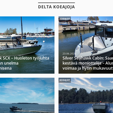
DELTA KOEAJOJA
KOEAJOT
23.06.2026
k SCX – Huoleton työjuhta
Silver Seahawk Cabin: Saa
jan unelma
kestävä moniottelija – Alu
nisena
voimaa ja hytin mukavuut
KOEAJOT