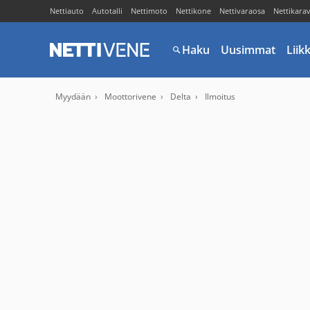
Nettiauto
Autotalli
Nettimoto
Nettikone
Nettivaraosa
Nettikara
Haku
Uusimmat
Liik
Myydään
Moottorivene
Delta
Ilmoitus