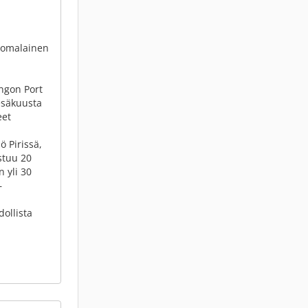
uomalainen
ngon Port
esäkuusta
eet
 Pirissä,
stuu 20
n yli 30
–
ollista
.