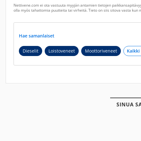
Nettivene.com ei ota vastuuta myyjän antamien tietojen paikkansapitävyy
olla myös tahattomia puutteita tai virheitä. Tieto on siis sitova vasta ku
Hae samanlaiset
Dieselit
Loistoveneet
Moottoriveneet
SINUA S