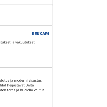
stukset ja vakuutukset
ulutus ja moderni sisustus
ilat heijastavat Delta
ton teräs ja huolella valitut