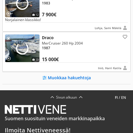
1983
7 900€
12
Norjalainen klassikko!
Lohja, Sami Mäkilä
Draco
MerCruiser 260 Hp 2004
1987
15 000€
15
Iniö, Harri Katila
Muokkaa hakuehtoja
Sivun alkuun
FI
/
EN
Suomen suosituin veneiden markkinapaikka
Ilmoita Nettiveneessä!