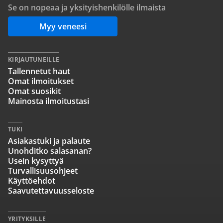
Se on nopeaa ja yksityishenkilölle ilmaista
Myy veneesi
KIRJAUTUNEILLE
Tallennetut haut
Omat ilmoitukset
Omat suosikit
Mainosta ilmoitustasi
TUKI
Asiakastuki ja palaute
Unohditko salasanan?
Usein kysyttyä
Turvallisuusohjeet
Käyttöehdot
Saavutettavuusseloste
YRITYKSILLE