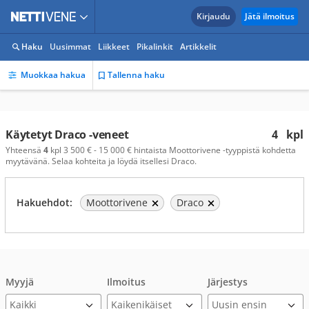
Kirjaudu
Jätä ilmoitus
Haku
Uusimmat
Liikkeet
Pikalinkit
Artikkelit
Muokkaa hakua
Tallenna haku
Käytetyt Draco -veneet
4
kpl
Yhteensä
4
kpl 3 500 € - 15 000 € hintaista Moottorivene -tyyppistä kohdetta
myytävänä. Selaa kohteita ja löydä itsellesi Draco.
Hakuehdot:
Moottorivene
Draco
Myyjä
Ilmoitus
Järjestys