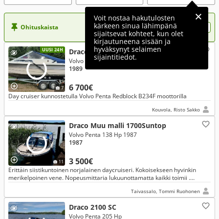
Voit nostaa hakutulosten
kärkeen sinua lähimpänä
Ohituskaista
Nosta ilmoituksesi tähän?
sijaitsevat kohteet, kun olet
kirjautuneena sisään ja
hyväksynyt selaimen
UUSI 24H
Draco 2100 SC
sijaintitiedot.
Volvo Penta 167 Hp 1989
1989
6 700€
7
Day cruiser kunnostetulla Volvo Penta Redblock B234F moottorilla
Kouvola, Risto Sakko
Draco Muu malli 1700Suntop
Volvo Penta 138 Hp 1987
1987
3 500€
11
Erittäin siistikuntoinen norjalainen daycruiseri. Kokoisekseen hyvinkin
merikelpoinen vene. Nopeusmittaria lukuunottamatta kaikki toimii .
Juhannuksen jälkeen vaihdettu uusi 95Ah:n akku.
Taivassalo, Tommi Ruohonen
Draco 2100 SC
Volvo Penta 205 Hp