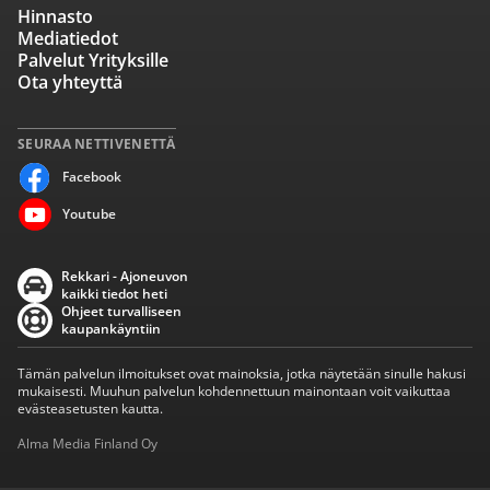
Hinnasto
Mediatiedot
Palvelut Yrityksille
Ota yhteyttä
SEURAA NETTIVENETTÄ
Facebook
Youtube
Rekkari - Ajoneuvon
kaikki tiedot heti
Ohjeet turvalliseen
kaupankäyntiin
Tämän palvelun ilmoitukset ovat mainoksia, jotka näytetään sinulle hakusi
mukaisesti. Muuhun palvelun kohdennettuun mainontaan voit vaikuttaa
evästeasetusten kautta.
Alma Media Finland Oy