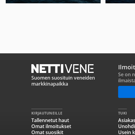
Ilmoi
Se on n
Suomen suosituin veneiden
ilmaist
markkinapaikka
KIRJAUTUNEILLE
TUKI
Tallennetut haut
Asiakas
Omat ilmoitukset
Unohdi
Omat suosikit
Usein k