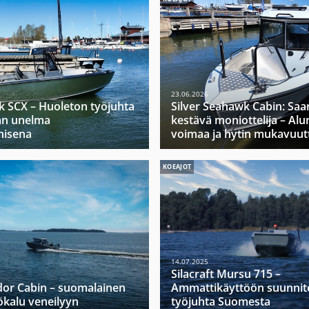
23.06.2026
k SCX – Huoleton työjuhta
Silver Seahawk Cabin: Saa
jan unelma
kestävä moniottelija – Alu
nisena
voimaa ja hytin mukavuut
KOEAJOT
14.07.2025
Silacraft Mursu 715 –
dor Cabin – suomalainen
Ammattikäyttöön suunnit
yökalu veneilyyn
työjuhta Suomesta