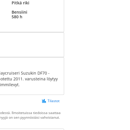
Pitkä riki
Bensiini
580 h
daycruiseri Suzukin DF70 -
otettu 2011. varusteina löytyy
rimmilevyt.
Tilastot
destä. Ilmoitetuissa tiedoissa saattaa
n myyjä on sen pyynnöstäsi vahvistanut.