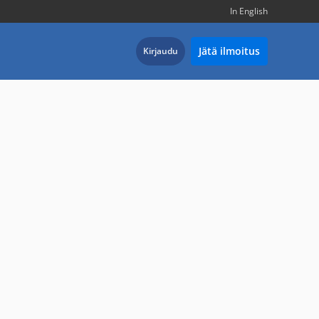
In English
Jätä ilmoitus
Kirjaudu