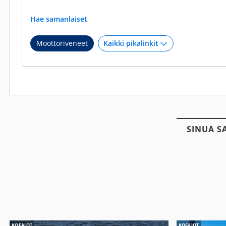
Hae samanlaiset
Moottoriveneet
SINUA S
KOEAJOT
KOEAJOT