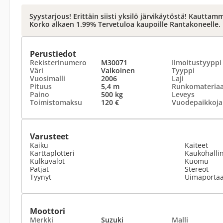
Syystarjous! Erittäin siisti yksilö järvikäytöstä! Kautta
Korko alkaen 1.99% Tervetuloa kaupoille Rantakoneelle.
Perustiedot
Rekisterinumero
M30071
Ilmoitustyyppi
Väri
Valkoinen
Tyyppi
Vuosimalli
2006
Laji
Pituus
5,4 m
Runkomateriaa
Paino
500 kg
Leveys
Toimistomaksu
120 €
Vuodepaikkoja
Varusteet
Kaiku
Kaiteet
Karttaplotteri
Kaukohallin
Kulkuvalot
Kuomu
Patjat
Stereot
Tyynyt
Uimaportaa
Moottori
Merkki
Suzuki
Malli