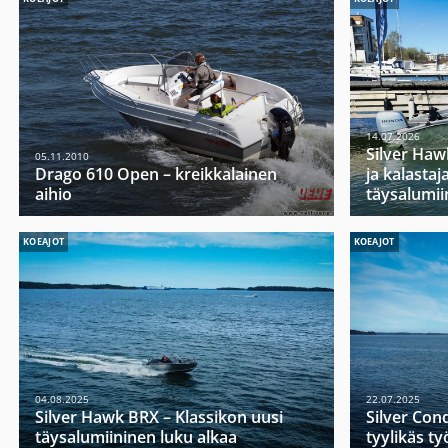
14.07.2026
Silver Haw
05.11.2010
Drago 610 Open – kreikkalainen
ja kalasta
aihio
täysalumii
KOEAJOT
KOEAJOT
04.08.2025
22.07.2025
Silver Hawk BRX – Klassikon uusi
Silver Con
täysalumiininen luku alkaa
tyylikäs t