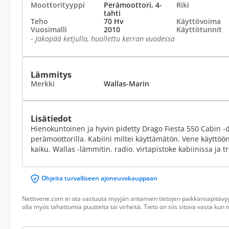
Moottorityyppi
Perämoottori, 4-
Riki
tahti
Teho
70 Hv
Käyttövoima
Vuosimalli
2010
Käyttötunnit
-
Jakopää ketjulla, huollettu kerran vuodessa
Lämmitys
Merkki
Wallas-Marin
Lisätiedot
Hienokuntoinen ja hyvin pidetty Drago Fiesta 550 Cabin -
perämoottorilla. Kabiini miltei käyttämätön. Vene käyttöön
kaiku. Wallas -lämmitin. radio. virtapistoke kabiinissa ja t
Ohjeita turvalliseen ajoneuvokauppaan
Nettivene.com ei ota vastuuta myyjän antamien tietojen paikkansapitävyy
olla myös tahattomia puutteita tai virheitä. Tieto on siis sitova vasta ku