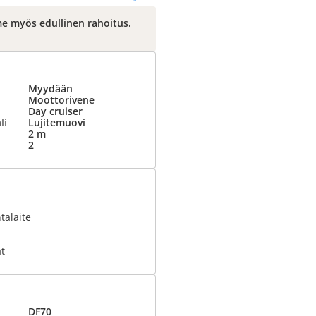
mme myös edullinen rahoitus.
Myydään
Moottorivene
Day cruiser
li
Lujitemuovi
2 m
2
talaite
t
DF70