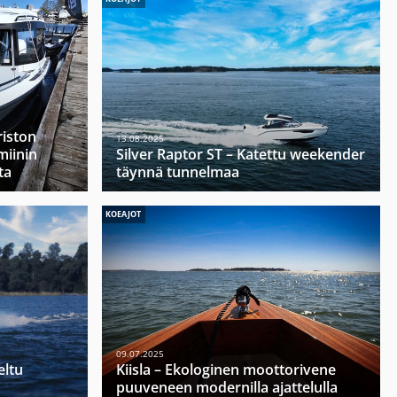
riston
13.08.2025
miinin
Silver Raptor ST – Katettu weekender
ta
täynnä tunnelmaa
KOEAJOT
09.07.2025
eltu
Kiisla – Ekologinen moottorivene
puuveneen modernilla ajattelulla