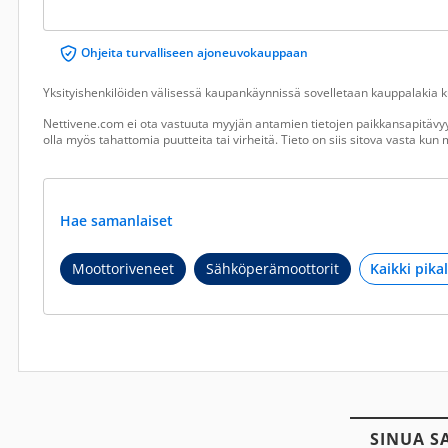
Ohjeita turvalliseen ajoneuvokauppaan
Yksityishenkilöiden välisessä kaupankäynnissä sovelletaan kauppalakia ku
Nettivene.com ei ota vastuuta myyjän antamien tietojen paikkansapitävyy
olla myös tahattomia puutteita tai virheitä. Tieto on siis sitova vasta ku
Hae samanlaiset
Moottoriveneet
Sähköperämoottorit
SINUA S