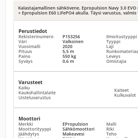
Kalastajamallinen sähkövene, Epropulsion Navy 3.0 EVO u
+ Epropulsion E60 LiFePO4 akulla. Täysi varustus, valmis v
Perustiedot
Rekisterinumero
P153256
Ilmoitustyyppi
Väri
Valkoinen
Tyyppi
Vuosimalli
2020
Laji
Pituus
5,5 m
Runkomateriaa
Paino
550 kg
Leveys
Syväys
0,6 m
Omistajia
Varusteet
Kaiku
Kaiteet
Kaukohallintalaite
Kulkuvalot
Uisteluvarustus
Moottori
Merkki
EPropulsion
Malli
Moottorityyppi
Sähkömoottori
Riki
Jäähdytys
Makeavesi
Teho