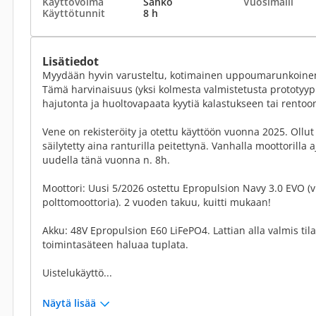
Käyttövoima
Sähkö
Vuosimalli
Käyttötunnit
8 h
Lisätiedot
Myydään hyvin varusteltu, kotimainen uppoumarunkoinen
Tämä harvinaisuus (yksi kolmesta valmistetusta prototyypis
hajutonta ja huoltovapaata kyytiä kalastukseen tai rentoo
Vene on rekisteröity ja otettu käyttöön vuonna 2025. Ollut
säilytetty aina ranturilla peitettynä. Vanhalla moottorilla 
uudella tänä vuonna n. 8h.
Moottori: Uusi 5/2026 ostettu Epropulsion Navy 3.0 EVO (v
polttomoottoria). 2 vuoden takuu, kuitti mukaan!
Akku: 48V Epropulsion E60 LiFePO4. Lattian alla valmis tila
toimintasäteen haluaa tuplata.
Uistelukäyttö...
Näytä lisää