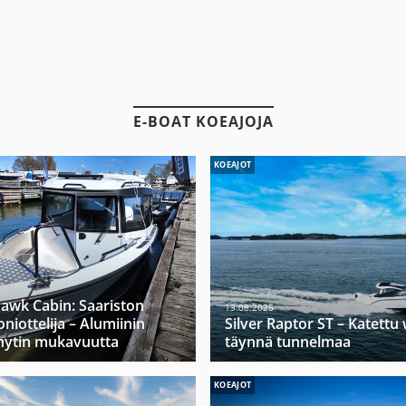
E-BOAT KOEAJOJA
KOEAJOT
hawk Cabin: Saariston
13.08.2025
niottelija – Alumiinin
Silver Raptor ST – Katett
hytin mukavuutta
täynnä tunnelmaa
KOEAJOT