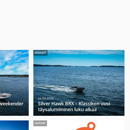
KOEAJOT
04.08.2025
u weekender
Silver Hawk BRX – Klassikon uusi
täysalumiininen luku alkaa
UUTISET