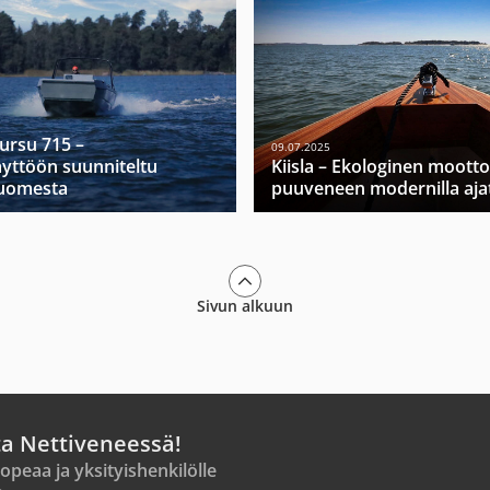
Mursu 715 –
09.07.2025
yttöön suunniteltu
Kiisla – Ekologinen moott
Suomesta
puuveneen modernilla ajat
Sivun alkuun
ta Nettiveneessä!
opeaa ja yksityishenkilölle