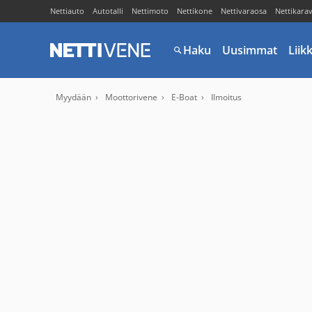
Nettiauto
Autotalli
Nettimoto
Nettikone
Nettivaraosa
Nettikara
Haku
Uusimmat
Liik
Myydään
Moottorivene
E-Boat
Ilmoitus