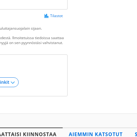
Tilastot
luttajansuojalain sijaan.
destä. Ilmoitetuissa tiedoissa saattaa
n myyjä on sen pyynnöstäsi vahvistanut.
AATTAISI KIINNOSTAA
AIEMMIN KATSOTUT