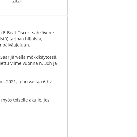
2021
 E-Boat Fiscer -sähkövene.
tä) tarjoaa hiljaista,
n päiväajeluun.
 Saarijärvellä mökkikäytössä,
ajettu viime vuonna n. 30h ja
m. 2021, teho vastaa 6 hv
 myös toiselle akulle, jos