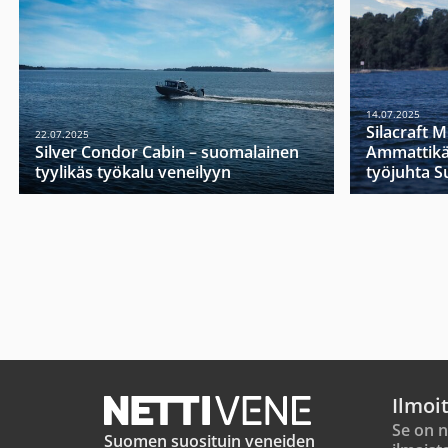
14.07.2025
Silacraft 
22.07.2025
Silver Condor Cabin – suomalainen
Ammattikä
tyylikäs työkalu veneilyyn
työjuhta 
Ilmoi
Se on n
Suomen suosituin veneiden