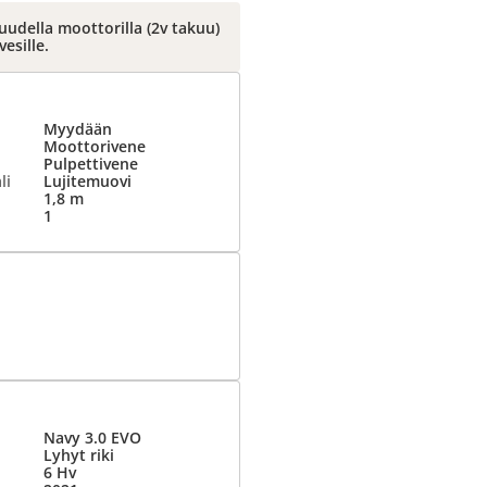
udella moottorilla (2v takuu)
esille.
Myydään
Moottorivene
Pulpettivene
li
Lujitemuovi
1,8 m
1
Navy 3.0 EVO
Lyhyt riki
6 Hv