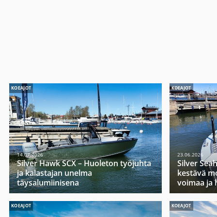
KOEAJOT
KOEAJOT
14.07.2026
23.06.2026
Silver Hawk SCX – Huoleton työjuhta
Silver Sea
ja kalastajan unelma
kestävä mo
täysalumiinisena
voimaa ja 
KOEAJOT
KOEAJOT