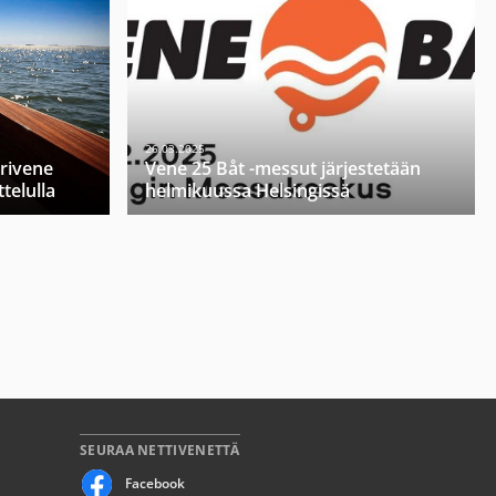
26.03.2025
orivene
Vene 25 Båt -messut järjestetään
telulla
helmikuussa Helsingissä
SEURAA NETTIVENETTÄ
Facebook