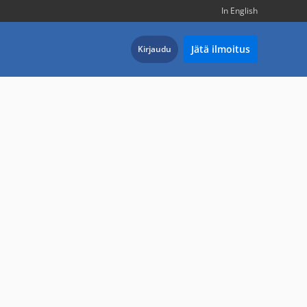
In English
Jätä ilmoitus
Kirjaudu