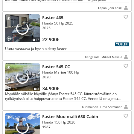
Lapua, Joni Koski
Faster 465
Honda 50 Hp 2025
2025
22 900€
17
TRAILERI
Uutta vastaava ja hyvin pidetty faster
Kangasala, Mikael Mäkelä
Faster 545 CC
Honda Marine 100 Hp
2020
34 900€
8
Myydään vähälle käytölle jäänyt Faster 545 CC. Kiinteistönvälittäjän
työkäytössä ollut huippuvarusteltu Faster 545 CC. Veneellä on ajettu
pääasiassa siirtymäajoa Päijänteellä, sis alv 25,5%
Kuhmoinen, Timo Sormunen
Faster Muu malli 650 Cabin
Honda 150 Hp 2020
1987