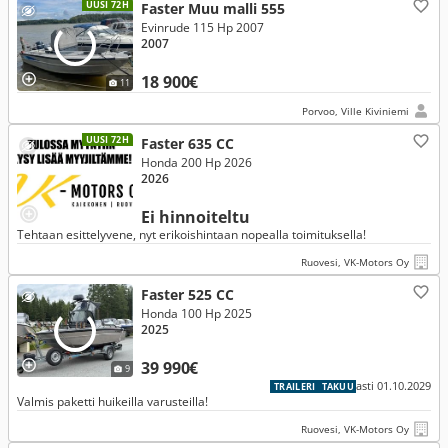
UUSI 72H
Faster Muu malli 555
Evinrude 115 Hp 2007
2007
18 900€
11
Porvoo, Ville Kiviniemi
UUSI 72H
Faster 635 CC
Honda 200 Hp 2026
2026
Ei hinnoiteltu
Tehtaan esittelyvene, nyt erikoishintaan nopealla toimituksella!
Ruovesi, VK-Motors Oy
Faster 525 CC
Honda 100 Hp 2025
2025
39 990€
9
asti 01.10.2029
TRAILERI
TAKUU
Valmis paketti huikeilla varusteilla!
Ruovesi, VK-Motors Oy