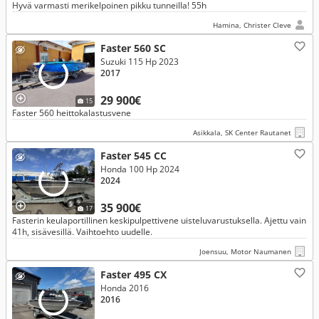
Hyvä varmasti merikelpoinen pikku tunneilla! 55h
Hamina, Christer Cleve
Faster 560 SC
Suzuki 115 Hp 2023
2017
29 900€
15
Faster 560 heittokalastusvene
Asikkala, SK Center Rautanet
Faster 545 CC
Honda 100 Hp 2024
2024
35 900€
17
Fasterin keulaportillinen keskipulpettivene uisteluvarustuksella. Ajettu vain
41h, sisävesillä. Vaihtoehto uudelle.
Joensuu, Motor Naumanen
Faster 495 CX
Honda 2016
2016