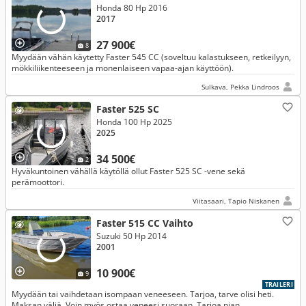
Honda 80 Hp 2016
2017
27 900€
8
Myydään vähän käytetty Faster 545 CC (soveltuu kalastukseen, retkeilyyn,
mökkiliikenteeseen ja monenlaiseen vapaa-ajan käyttöön).
Sulkava, Pekka Lindroos
Faster 525 SC
Honda 100 Hp 2025
2025
34 500€
2
Hyväkuntoinen vähällä käytöllä ollut Faster 525 SC -vene sekä
perämoottori.
Viitasaari, Tapio Niskanen
Faster 515 CC Vaihto
Suzuki 50 Hp 2014
2001
10 900€
9
TRAILERI
Myydään tai vaihdetaan isompaan veneeseen. Tarjoa, tarve olisi heti.
Maksan väliä. Voin myös ostaa veneesi suoraan. Tarjoa pian.