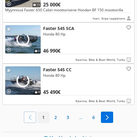
25 000€
13
Myynnissä Faster 650 Cabin moottorivene Hondan BF 150 moottorilla
Inari, Sirpa Leppänoro
Faster 545 SCA
Honda 80 Hp
46 990€
6
Kaarina, Bike & Boat World, Turku
Faster 545 CC
Honda 80 Hp
45 490€
4
Kaarina, Bike & Boat World, Turku
1
2
3
...
6