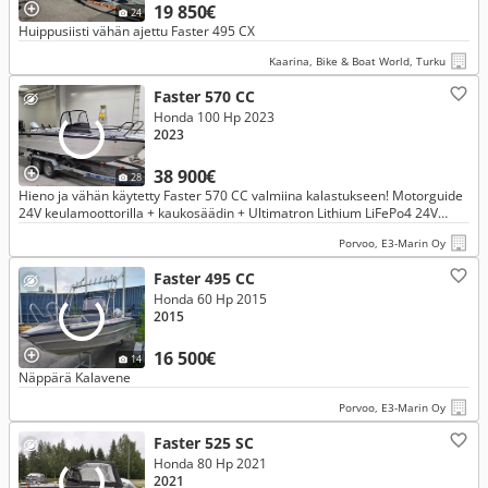
19 850€
24
Huippusiisti vähän ajettu Faster 495 CX
Kaarina, Bike & Boat World, Turku
Faster 570 CC
Honda 100 Hp 2023
2023
38 900€
28
Hieno ja vähän käytetty Faster 570 CC valmiina kalastukseen! Motorguide
24V keulamoottorilla + kaukosäädin + Ultimatron Lithium LiFePo4 24V
50Ah akku
Porvoo, E3-Marin Oy
Faster 495 CC
Honda 60 Hp 2015
2015
16 500€
14
Näppärä Kalavene
Porvoo, E3-Marin Oy
Faster 525 SC
Honda 80 Hp 2021
2021