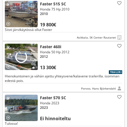
Faster 515 SC
Honda 75 Hp 2010
2010
19 800€
Siisti järvikäytössä ollut Faster
Asikkala, SK Center Rautanet
Faster 460i
Honda 50 Hp 2012
2012
13 300€
7
TRAILERI
Hienokuntoinen ja vähän ajettu yhteysvene/kalavene trailerilla. isomman
edestä pois.
Porvoo, Hans Björkendahl
Faster 570 SC
Honda 2023
2023
Ei hinnoiteltu
Tulossa!