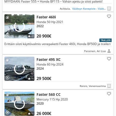
MYYDÄÄN: Faster 555 + Honda BF115 – Vähän ajettu ja siisti paketti!
Asikkala,
Vääksyn Konepiste - Vääksy
Faster 460i
Honda 50 Hp 2021
2022
20 900€
22
TRAILERI
Erittäin siisti käyttövalmis venepaketti Faster 460i, Honda BF50D ja traileri
Parainen, Ari Lius
Faster 495 XC
Honda 60 Hp 2024
2024
29 500€
16
Raisio, Venemaailma
Faster 560 CC
Mercury 115 Hp 2020
2020
26 000€
10