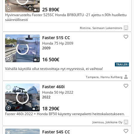
25 890€
6
Hyvinvarusteltu Faster 525SC Honda BF80LRTU -21 ajettu n.90h huollettu
säännöllisesti
Ristiina, Saimaan Lakemotors
Faster 515 CC
Honda 75 Hp 2009
2009
16 500€
2
TRAILERI
Vähällä käytöllä ollut testivoittaja nyt myynnissä, ei vaihtoa!
Tampere, Hannu Kullberg
Faster 460i
Honda 50 Hp 2022
2022
18 290€
27
Faster 460i 2022 + Honda BF50 käytetty venepaketti heittokalastukseen.
Joensuu, Jokikone Oy
Faster 545 CC