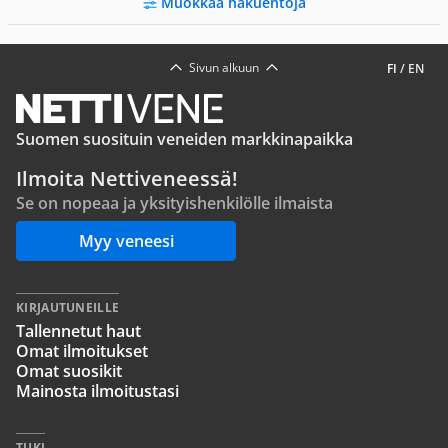
Muokkaa hakuehtoja
Sivun alkuun
FI
/
EN
Suomen suosituin veneiden markkinapaikka
Ilmoita Nettiveneessä!
Se on nopeaa ja yksityishenkilölle ilmaista
Myy veneesi
KIRJAUTUNEILLE
Tallennetut haut
Omat ilmoitukset
Omat suosikit
Mainosta ilmoitustasi
TUKI