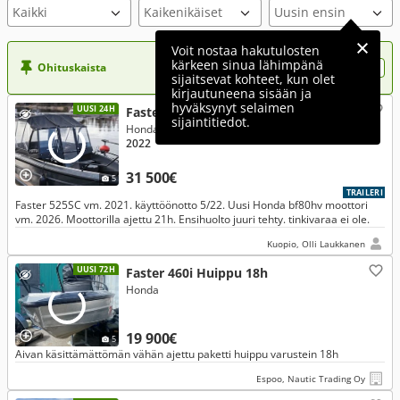
Voit nostaa hakutulosten
kärkeen sinua lähimpänä
Ohituskaista
Nosta ilmoituksesi tähän?
sijaitsevat kohteet, kun olet
kirjautuneena sisään ja
hyväksynyt selaimen
UUSI 24H
Faster 525 SC
sijaintitiedot.
Honda 80 Hp 2026
2022
31 500€
5
TRAILERI
Faster 525SC vm. 2021. käyttöönotto 5/22. Uusi Honda bf80hv moottori
vm. 2026. Moottorilla ajettu 21h. Ensihuolto juuri tehty. tinkivaraa ei ole.
Kuopio, Olli Laukkanen
UUSI 72H
Faster 460i Huippu 18h
Honda
19 900€
5
Aivan käsittämättömän vähän ajettu paketti huippu varustein 18h
Espoo, Nautic Trading Oy