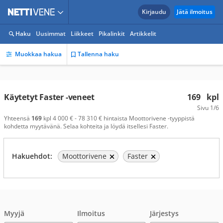
Kirjaudu
Jätä ilmoitus
Haku
Uusimmat
Liikkeet
Pikalinkit
Artikkelit
Muokkaa hakua
Tallenna haku
Käytetyt Faster -veneet
169
kpl
Sivu
1/6
Yhteensä
169
kpl 4 000 € - 78 310 € hintaista Moottorivene -tyyppistä
kohdetta myytävänä. Selaa kohteita ja löydä itsellesi Faster.
Hakuehdot:
Moottorivene
Faster
Myyjä
Ilmoitus
Järjestys