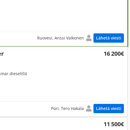
Ruovesi, Anssi Valkonen
Lähetä viesti
er
16 200€
mar dieselillä
Pori, Tero Hakala
Lähetä viesti
X
11 500€