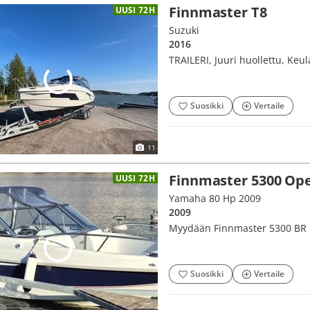
Finnmaster T8
UUSI 72H
Suzuki
2016
TRAILERI, Juuri huollettu, Keu
Suosikki
Vertaile
11
Finnmaster 5300 Ope
UUSI 72H
Yamaha 80 Hp 2009
2009
Myydään Finnmaster 5300 BR
Suosikki
Vertaile