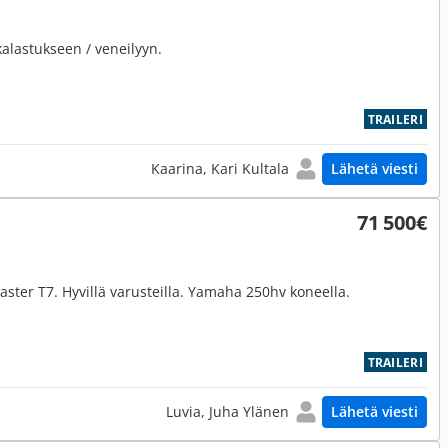
kalastukseen / veneilyyn.
TRAILERI
Kaarina, Kari Kultala
Lähetä viesti
71 500€
aster T7. Hyvillä varusteilla. Yamaha 250hv koneella.
TRAILERI
Luvia, Juha Ylänen
Lähetä viesti