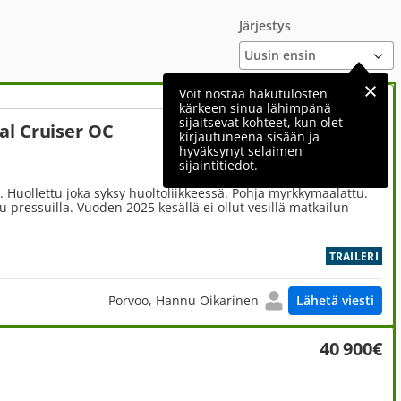
Järjestys
Voit nostaa hakutulosten
kärkeen sinua lähimpänä
sijaitsevat kohteet, kun olet
al Cruiser OC
18 000€
kirjautuneena sisään ja
hyväksynyt selaimen
sijaintitiedot.
ri. Huollettu joka syksy huoltoliikkeessä. Pohja myrkkymaalattu.
tu pressuilla. Vuoden 2025 kesällä ei ollut vesillä matkailun
TRAILERI
Porvoo, Hannu Oikarinen
Lähetä viesti
40 900€