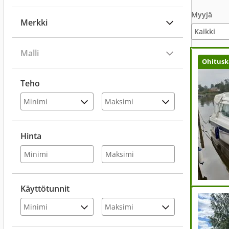
Myyjä
Merkki
Malli
Ohitusk
Teho
Hinta
Käyttötunnit