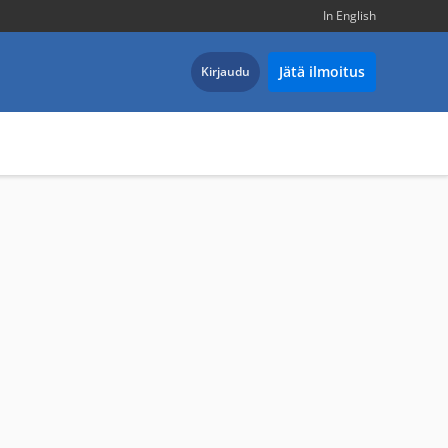
In English
Jätä ilmoitus
Kirjaudu