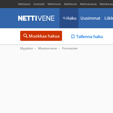
Nettiauto
Autotalli
Nettimoto
Nettikone
Nettivaraosa
Nettikara
Haku
Uusimmat
Liik
Muokkaa hakua
Tallenna haku
Myydään
Moottorivene
Finnmaster