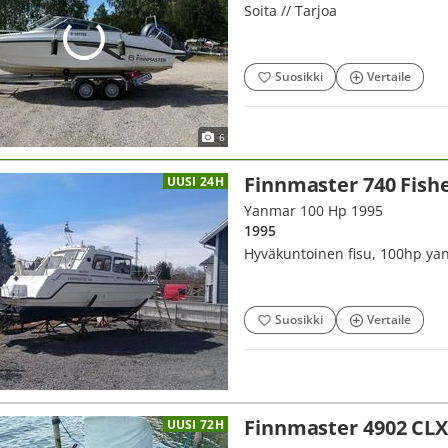
Soita // Tarjoa
Suosikki
Vertaile
6
Finnmaster 740 Fish
UUSI 24H
Yanmar 100 Hp 1995
1995
Hyväkuntoinen fisu, 100hp yan
Suosikki
Vertaile
Finnmaster 4902 CL
UUSI 72H