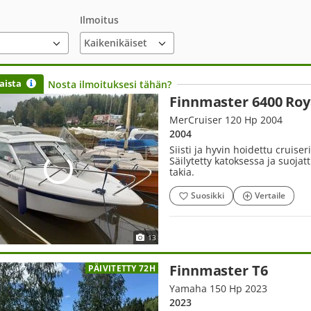
Ilmoitus
aista
Nosta ilmoituksesi tähän?
Finnmaster 6400 Roy
MerCruiser 120 Hp 2004
2004
Siisti ja hyvin hoidettu cruise
Säilytetty katoksessa ja suojat
takia.
Suosikki
Vertaile
13
Finnmaster T6
PÄIVITETTY 72H
Yamaha 150 Hp 2023
2023