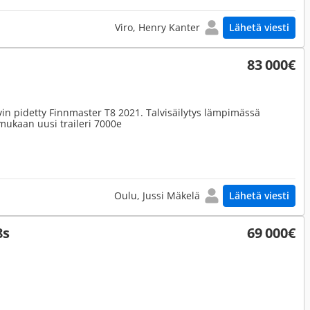
Viro, Henry Kanter
Lähetä viesti
83 000€
vin pidetty Finnmaster T8 2021. Talvisäilytys lämpimässä
 mukaan uusi traileri 7000e
Oulu, Jussi Mäkelä
Lähetä viesti
8s
69 000€