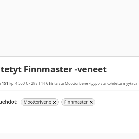
tetyt Finnmaster -veneet
ä
151
kpl 4 500 € - 298 144 € hintaista Moottorivene -tyyppistä kohdetta myytävänä
uehdot:
Moottorivene
Finnmaster