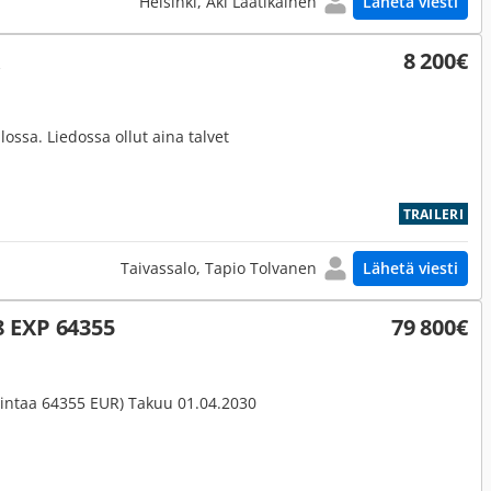
Helsinki, Aki Laatikainen
Lähetä viesti
X
8 200€
lossa. Liedossa ollut aina talvet
TRAILERI
Taivassalo, Tapio Tolvanen
Lähetä viesti
 EXP 64355
79 800€
 Hintaa 64355 EUR) Takuu 01.04.2030