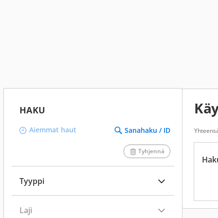
Käy
HAKU
Aiemmat haut
Sanahaku / ID
Yhteens
Tyhjennä
Hak
Tyyppi
Laji