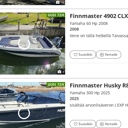
16
Finnmaster 4902 CL
UUSI 72H
Yamaha 60 Hp 2008
2008
Vene on tällä hetkellä Taivassa
Suosikki
Vertaile
4
Finnmaster Husky R8
UUSI 72H
Yamaha 300 Hp 2025
2025
sisältää arvonlisäveron ( EXP
Suosikki
Vertaile