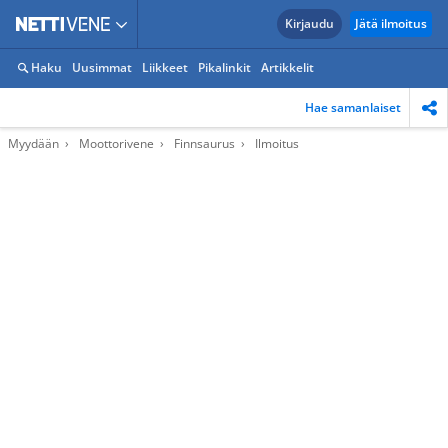
Kirjaudu
Jätä ilmoitus
Haku
Uusimmat
Liikkeet
Pikalinkit
Artikkelit
Hae samanlaiset
Myydään
Moottorivene
Finnsaurus
Ilmoitus