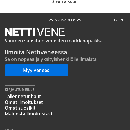
Sivun alkuun
Sivun alkuun
FI
/
EN
Suomen suosituin veneiden markkinapaikka
Ilmoita Nettiveneessä!
Se on nopeaa ja yksityishenkilölle ilmaista
Myy veneesi
KIRJAUTUNEILLE
Tallennetut haut
Omat ilmoitukset
Omat suosikit
Mainosta ilmoitustasi