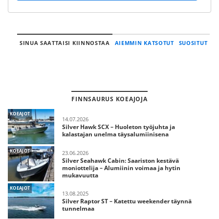
SINUA SAATTAISI KIINNOSTAA
AIEMMIN KATSOTUT
SUOSITUT
FINNSAURUS KOEAJOJA
KOEAJOT
14.07.2026
Silver Hawk SCX – Huoleton työjuhta ja
kalastajan unelma täysalumiinisena
KOEAJOT
23.06.2026
Silver Seahawk Cabin: Saariston kestävä
moniottelija – Alumiinin voimaa ja hytin
mukavuutta
KOEAJOT
13.08.2025
Silver Raptor ST – Katettu weekender täynnä
tunnelmaa