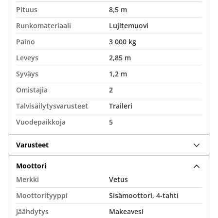
Pituus
8,5 m
Runkomateriaali
Lujitemuovi
Paino
3 000 kg
Leveys
2,85 m
Syväys
1,2 m
Omistajia
2
Talvisäilytysvarusteet
Traileri
Vuodepaikkoja
5
Varusteet
Moottori
Merkki
Vetus
Moottorityyppi
Sisämoottori, 4-tahti
Jäähdytys
Makeavesi