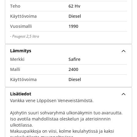
Teho
62 Hv
Käyttövoima
Diesel
Vuosimalli
1990
-
Peugeot 2,5 litra
Lämmitys
Merkki
Safire
Malli
2400
Käyttövoima
Diesel
Lisätiedot
Vankka vene Löppösen Veneveistämöstä.
Ajohytin suuri sohvaryhmä ulkonäkymin tuo avaruutta.
Iso avotila mahdollistaa oleskelun ja aterioinnnin
ulkotilassa.
Makuupaikkoja on viisi, kolme keulahytissä ja kaksi