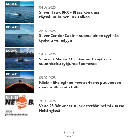
KOEAJOT
04.08.2025
Silver Hawk BRX – Klassikon uusi
täysalumiininen luku alkaa
KOEAJOT
22.07.2025
Silver Condor Cabin – suomalainen tyylikäs
työkalu veneilyyn
KOEAJOT
14.07.2025
Silacraft Mursu 715 – Ammattikäyttöön
suunniteltu työjuhta Suomesta
KOEAJOT
09.07.2025
Kiisla – Ekologinen moottorivene puuveneen
modernilla ajattelulla
UUTISET
26.03.2025
Vene 25 Båt -messut järjestetään helmikuussa
Helsingissä