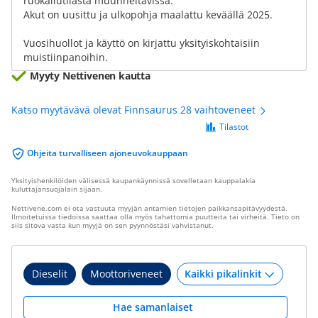
ruokailutilasta muunneltavissa.
Akut on uusittu ja ulkopohja maalattu keväällä 2025.
Vuosihuollot ja käyttö on kirjattu yksityiskohtaisiin
muistiinpanoihin.
Myyty Nettivenen kautta
Katso myytävävä olevat Finnsaurus 28 vaihtoveneet
Tilastot
Ohjeita turvalliseen ajoneuvokauppaan
Yksityishenkilöiden välisessä kaupankäynnissä sovelletaan kauppalakia
kuluttajansuojalain sijaan.
Nettivene.com ei ota vastuuta myyjän antamien tietojen paikkansapitävyydestä.
Ilmoitetuissa tiedoissa saattaa olla myös tahattomia puutteita tai virheitä. Tieto on
siis sitova vasta kun myyjä on sen pyynnöstäsi vahvistanut.
Dieselit
Moottoriveneet
Hae samanlaiset