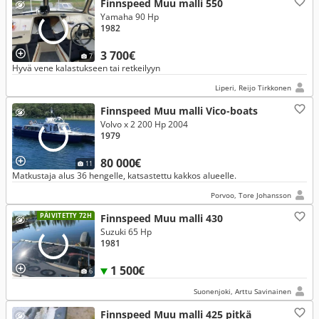
Finnspeed Muu malli 550
Yamaha 90 Hp
1982
3 700€
7
Hyvä vene kalastukseen tai retkeilyyn
Liperi, Reijo Tirkkonen
Finnspeed Muu malli Vico-boats
Volvo x 2 200 Hp 2004
1979
80 000€
11
Matkustaja alus 36 hengelle, katsastettu kakkos alueelle.
Porvoo, Tore Johansson
PÄIVITETTY 72H
Finnspeed Muu malli 430
Suzuki 65 Hp
1981
1 500€
6
Suonenjoki, Arttu Savinainen
Finnspeed Muu malli 425 pitkä