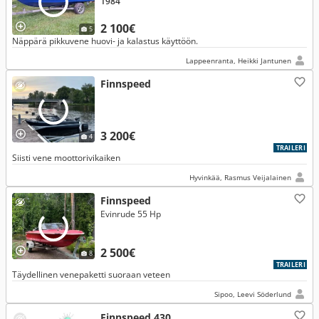
1984
2 100€
5
Näppärä pikkuvene huovi- ja kalastus käyttöön.
Lappeenranta, Heikki Jantunen
Finnspeed
3 200€
4
TRAILERI
Siisti vene moottorivikaiken
Hyvinkää, Rasmus Veijalainen
Finnspeed
Evinrude 55 Hp
2 500€
8
TRAILERI
Täydellinen venepaketti suoraan veteen
Sipoo, Leevi Söderlund
Finnspeed 430