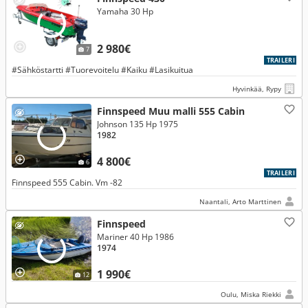
Yamaha 30 Hp
2 980€
7
TRAILERI
#Sähköstartti #Tuorevoitelu #Kaiku #Lasikuitua
Hyvinkää, Rypy
Finnspeed Muu malli 555 Cabin
Johnson 135 Hp 1975
1982
4 800€
6
TRAILERI
Finnspeed 555 Cabin. Vm -82
Naantali, Arto Marttinen
Finnspeed
Mariner 40 Hp 1986
1974
1 990€
12
Oulu, Miska Riekki