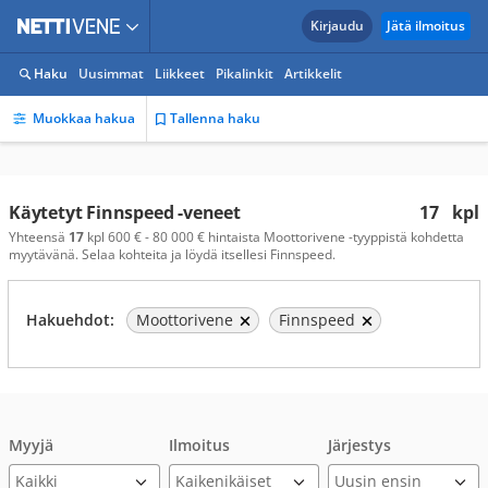
Kirjaudu
Jätä ilmoitus
Haku
Uusimmat
Liikkeet
Pikalinkit
Artikkelit
Muokkaa hakua
Tallenna haku
Käytetyt Finnspeed -veneet
17
kpl
Yhteensä
17
kpl 600 € - 80 000 € hintaista Moottorivene -tyyppistä kohdetta
myytävänä. Selaa kohteita ja löydä itsellesi Finnspeed.
Hakuehdot:
Moottorivene
Finnspeed
Myyjä
Ilmoitus
Järjestys