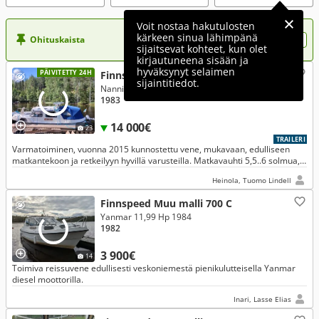
Voit nostaa hakutulosten
kärkeen sinua lähimpänä
Ohituskaista
Nosta ilmoituksesi tähän?
sijaitsevat kohteet, kun olet
kirjautuneena sisään ja
hyväksynyt selaimen
PÄIVITETTY 24H
Finnspeed Muu malli 700 DL
sijaintitiedot.
Nanni 21 Hp 2015
1983
14 000€
23
TRAILERI
Varmatoiminen, vuonna 2015 kunnostettu vene, mukavaan, edulliseen
matkantekoon ja retkeilyyn hyvillä varusteilla. Matkavauhti 5,5..6 solmua,
jolloin polttoaineen kulutus vajaa 2 litraa tunnissa.
Heinola, Tuomo Lindell
Finnspeed Muu malli 700 C
Yanmar 11,99 Hp 1984
1982
3 900€
14
Toimiva reissuvene edullisesti veskoniemestä pienikulutteisella Yanmar
diesel moottorilla.
Inari, Lasse Elias