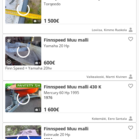
Torqeedo
1 500€
10
Loviisa, Kimmo Ruokola
Finnspeed Muu malli
Yamaha 20 Hp
600€
4
Finn Speed + Yamaha 20hv
Valkeakoski, Martti Kivinen
PÄIVITETTY 72H
Finnspeed Muu malli 430 K
Mercury 60 Hp 1995
1976
1 600€
5
Kokemäki, Eero Santala
Finnspeed Muu malli
Evinrude 20 Hp