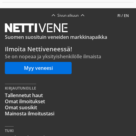
Sivun alkuun
FI
/
EN
Suomen suosituin veneiden markkinapaikka
Ilmoita Nettiveneessä!
Se on nopeaa ja yksityishenkilölle ilmaista
Myy veneesi
KIRJAUTUNEILLE
Tallennetut haut
Omat ilmoitukset
Omat suosikit
Mainosta ilmoitustasi
TUKI