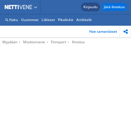
Kirjaudu
Jätä ilmoitus
Haku
Uusimmat
Liikkeet
Pikalinkit
Artikkelit
Hae samanlaiset
Myydään
Moottorivene
Finnsport
Ilmoitus