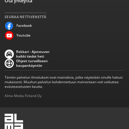
Ota yhteyttä
SEURAA NETTIVENETTÄ
Facebook
Youtube
Rekkari - Ajoneuvon
kaikki tiedot heti
Ohjeet turvalliseen
kaupankäyntiin
Tämän palvelun ilmoitukset ovat mainoksia, jotka näytetään sinulle hakusi
mukaisesti. Muuhun palvelun kohdennettuun mainontaan voit vaikuttaa
evästeasetusten kautta.
Alma Media Finland Oy