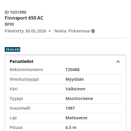
ID 1031990
Finnsport 650 AC
BF90
Päivitetty 30.05.2026
Nokia, Pirkanmaa
TRAILERI
Perustiedot
Rekisterinumero
T20488
Ilmoitustyyppi
Myydään
Väri
Valkoinen
Tyyppi
Moottorivene
Vuosimalli
1987
Laji
Matkavene
Pituus
6,5 m