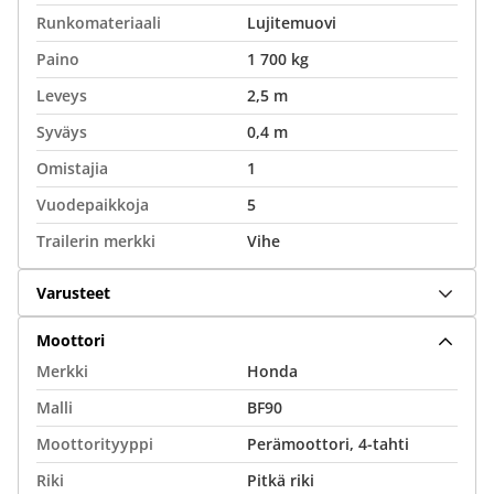
Runkomateriaali
Lujitemuovi
Paino
1 700 kg
Leveys
2,5 m
Syväys
0,4 m
Omistajia
1
Vuodepaikkoja
5
Trailerin merkki
Vihe
Varusteet
Moottori
Merkki
Honda
Malli
BF90
Moottorityyppi
Perämoottori, 4-tahti
Riki
Pitkä riki