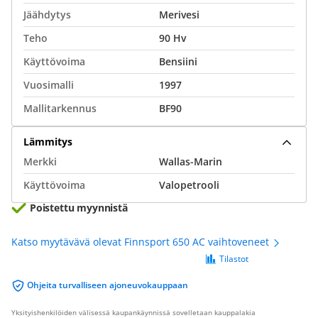
Jäähdytys
Merivesi
Teho
90 Hv
Käyttövoima
Bensiini
Vuosimalli
1997
Mallitarkennus
BF90
Lämmitys
Merkki
Wallas-Marin
Käyttövoima
Valopetrooli
Poistettu myynnistä
Katso myytävävä olevat Finnsport 650 AC vaihtoveneet
Tilastot
Ohjeita turvalliseen ajoneuvokauppaan
Yksityishenkilöiden välisessä kaupankäynnissä sovelletaan kauppalakia