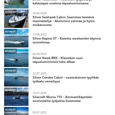
kalastajan unelma täysalumiinisena
KOEAJOT
23.06.2026
Silver Seahawk Cabin: Saariston kestävä
moniottelija – Alumiinin voimaa ja hytin
mukavuutta
KOEAJOT
13.08.2025
Silver Raptor ST – Katettu weekender täynnä
tunnelmaa
KOEAJOT
04.08.2025
Silver Hawk BRX – Klassikon uusi
täysalumiininen luku alkaa
KOEAJOT
22.07.2025
Silver Condor Cabin – suomalainen tyylikäs
työkalu veneilyyn
KOEAJOT
14.07.2025
Silacraft Mursu 715 – Ammattikäyttöön
suunniteltu työjuhta Suomesta
KOEAJOT
09.07.2025