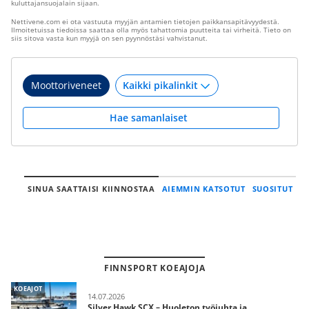
kuluttajansuojalain sijaan.
Nettivene.com ei ota vastuuta myyjän antamien tietojen paikkansapitävyydestä.
Ilmoitetuissa tiedoissa saattaa olla myös tahattomia puutteita tai virheitä. Tieto on
siis sitova vasta kun myyjä on sen pyynnöstäsi vahvistanut.
Moottoriveneet
Hae samanlaiset
SINUA SAATTAISI KIINNOSTAA
AIEMMIN KATSOTUT
SUOSITUT
FINNSPORT KOEAJOJA
KOEAJOT
14.07.2026
Silver Hawk SCX – Huoleton työjuhta ja