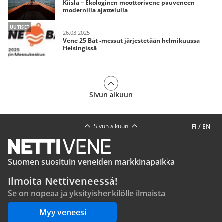
Kiisla – Ekologinen moottorivene puuveneen
modernilla ajattelulla
UUTISET
26.03.2025
Vene 25 Båt -messut järjestetään helmikuussa
Helsingissä
Sivun alkuun
Sivun alkuun
FI
/
EN
Suomen suosituin veneiden markkinapaikka
Ilmoita Nettiveneessä!
Se on nopeaa ja yksityishenkilölle ilmaista
Myy veneesi