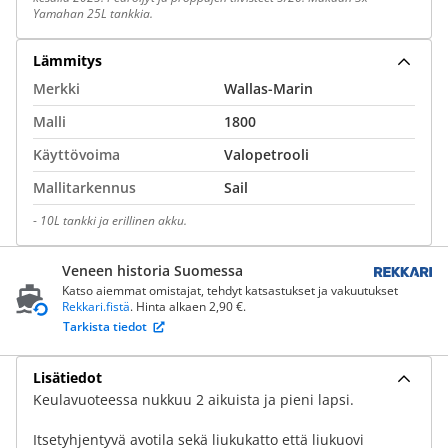
Yamahan 25L tankkia.
Lämmitys
Merkki
Wallas-Marin
Malli
1800
Käyttövoima
Valopetrooli
Mallitarkennus
Sail
-
10L tankki ja erillinen akku.
Veneen historia Suomessa
Katso aiemmat omistajat, tehdyt katsastukset ja vakuutukset
Rekkari.fistä
. Hinta alkaen 2,90 €.
Tarkista tiedot
Lisätiedot
Keulavuoteessa nukkuu 2 aikuista ja pieni lapsi.
Itsetyhjentyvä avotila sekä liukukatto että liukuovi