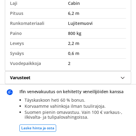
Laji
Cabin
Pituus
6,2 m
Runkomateriaali
Lujitemuovi
Paino
800 kg
Leveys
2,2 m
Syväys
0,6 m
Vuodepaikkoja
2
Varusteet
Ifin venevakuutus on kehitetty veneilijöiden kanssa
Täyskaskoon heti 60 % bonus.
Korvaamme vahinkoja ilman tuulirajoja.
Suomen pienin omavastuu. Vain 100 € varkaus-,
ilkivalta- ja tulipalovahingoissa.
Laske hinta ja osta