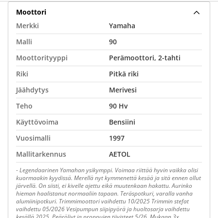
Moottori
Merkki
Yamaha
Malli
90
Moottorityyppi
Perämoottori, 2-tahti
Riki
Pitkä riki
Jäähdytys
Merivesi
Teho
90 Hv
Käyttövoima
Bensiini
Vuosimalli
1997
Mallitarkennus
AETOL
-
Legendaarinen Yamahan ysikymppi. Voimaa riittää hyvin vaikka olisi
kuormaakin kyydissä. Merellä nyt kymmenettä kesää ja sitä ennen ollut
järvellä. On siisti, ei kivelle ajettu eikä muutenkaan hakattu. Aurinko
hieman haalistanut normaaliin tapaan. Teräspotkuri, varalla vanha
alumiinipotkuri. Trimmimoottori vaihdettu 10/2025 Trimmin stefat
vaihdettu 05/2026 Vesipumpun siipipyörä ja huoltosarja vaihdettu
kesällä 2025. Peäröljyt ja proppujen tiivisteet 5/26. Mukaan 3x