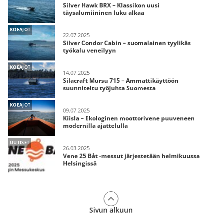
Silver Hawk BRX – Klassikon uusi
täysalumiininen luku alkaa
KOEAJOT
22.07.2025
Silver Condor Cabin – suomalainen tyylikäs
työkalu veneilyyn
KOEAJOT
14.07.2025
Silacraft Mursu 715 – Ammattikäyttöön
suunniteltu työjuhta Suomesta
KOEAJOT
09.07.2025
Kiisla – Ekologinen moottorivene puuveneen
modernilla ajattelulla
UUTISET
26.03.2025
Vene 25 Båt -messut järjestetään helmikuussa
Helsingissä
Sivun alkuun