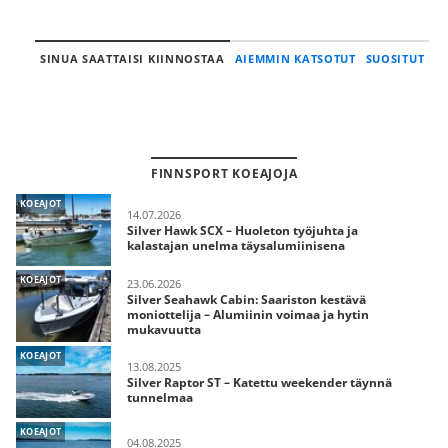
SINUA SAATTAISI KIINNOSTAA
AIEMMIN KATSOTUT
SUOSITUT
FINNSPORT KOEAJOJA
KOEAJOT
14.07.2026
Silver Hawk SCX – Huoleton työjuhta ja
kalastajan unelma täysalumiinisena
KOEAJOT
23.06.2026
Silver Seahawk Cabin: Saariston kestävä
moniottelija – Alumiinin voimaa ja hytin
mukavuutta
KOEAJOT
13.08.2025
Silver Raptor ST – Katettu weekender täynnä
tunnelmaa
KOEAJOT
04.08.2025