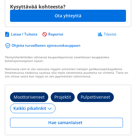
Kysyttävää kohteesta?
Ota yhteyttä
Lataa / Tulosta
Raportoi
Tilastot
Ohjeita turvalliseen ajoneuvokauppaan
Yksityishenkilöiden välisessä kaupankäynnissä sovelletaan kauppalakia
kuluttajansuojalain sijaan.
Nettivene.com ei ota vastuuta myyjän antamien tietojen paikkansapitävyydestä.
Ilmoitetuissa tiedoissa saattaa olla myös tahattomia puutteita tai virheitä. Tieto on
siis sitova vasta kun myyjä on sen pyynnöstäsi vahvistanut.
Moottoriveneet
Projektit
Pulpettiveneet
Hae samanlaiset