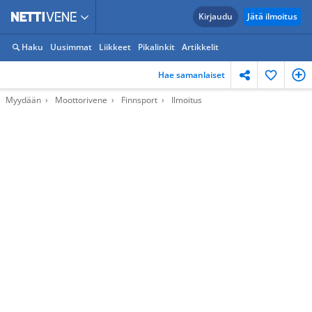
Kirjaudu
Jätä ilmoitus
Haku
Uusimmat
Liikkeet
Pikalinkit
Artikkelit
Hae samanlaiset
Myydään
Moottorivene
Finnsport
Ilmoitus