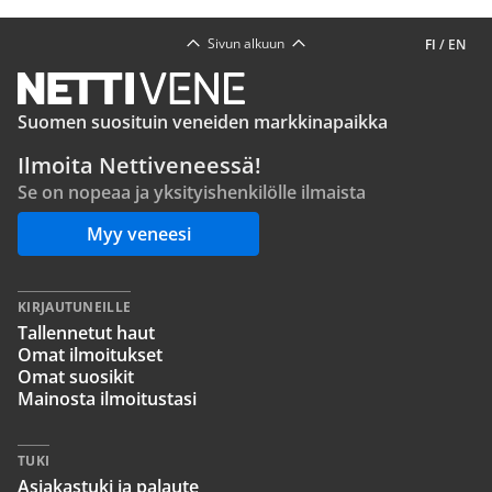
Sivun alkuun
FI
/
EN
Suomen suosituin veneiden markkinapaikka
Ilmoita Nettiveneessä!
Se on nopeaa ja yksityishenkilölle ilmaista
Myy veneesi
KIRJAUTUNEILLE
Tallennetut haut
Omat ilmoitukset
Omat suosikit
Mainosta ilmoitustasi
TUKI
Asiakastuki ja palaute