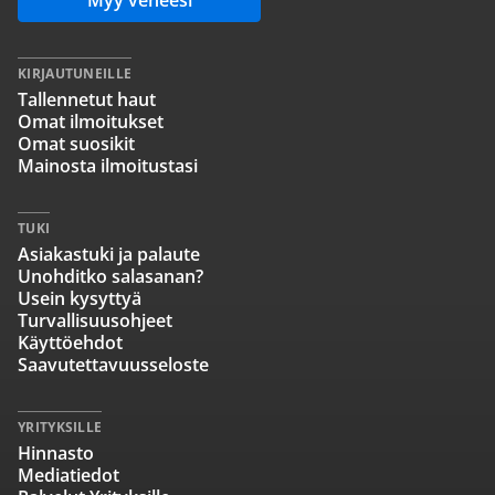
Myy veneesi
KIRJAUTUNEILLE
Tallennetut haut
Omat ilmoitukset
Omat suosikit
Mainosta ilmoitustasi
TUKI
Asiakastuki ja palaute
Unohditko salasanan?
Usein kysyttyä
Turvallisuusohjeet
Käyttöehdot
Saavutettavuusseloste
YRITYKSILLE
Hinnasto
Mediatiedot