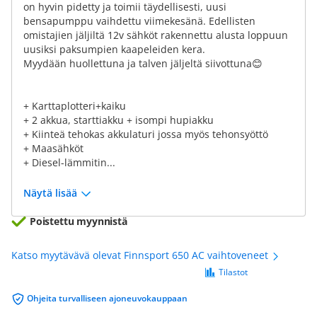
on hyvin pidetty ja toimii täydellisesti, uusi
bensapumppu vaihdettu viimekesänä. Edellisten
omistajien jäljiltä 12v sähköt rakennettu alusta loppuun
uusiksi paksumpien kaapeleiden kera.
Myydään huollettuna ja talven jäljeltä siivottuna😊
+ Karttaplotteri+kaiku
+ 2 akkua, starttiakku + isompi hupiakku
+ Kiinteä tehokas akkulaturi jossa myös tehonsyöttö
+ Maasähköt
+ Diesel-lämmitin...
Näytä lisää
Poistettu myynnistä
Katso myytävävä olevat Finnsport 650 AC vaihtoveneet
Tilastot
Ohjeita turvalliseen ajoneuvokauppaan