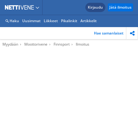
Kirjaudu
Jätä ilmoitus
Haku
Uusimmat
Liikkeet
Pikalinkit
Artikkelit
Hae samanlaiset
Myydään
Moottorivene
Finnsport
Ilmoitus