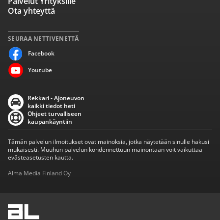
Palvelut Yrityksille
Ota yhteyttä
SEURAA NETTIVENETTÄ
Facebook
Youtube
Rekkari - Ajoneuvon
kaikki tiedot heti
Ohjeet turvalliseen
kaupankäyntiin
Tämän palvelun ilmoitukset ovat mainoksia, jotka näytetään sinulle hakusi
mukaisesti. Muuhun palvelun kohdennettuun mainontaan voit vaikuttaa
evästeasetusten kautta.
Alma Media Finland Oy