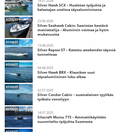
14.07.2026
Silver Hawk SCX – Huoleton työjuhta ja
kalastajan unelma täysalumiinisena
KOEAJOT
23.06.2026
Silver Seahawk Cabin: Saariston kestävä
moniottelija – Alumiinin voimaa ja hytin
mukavuutta
KOEAJOT
13.08.2025
Silver Raptor ST – Katettu weekender täynnä
tunnelmaa
KOEAJOT
04.08.2025
Silver Hawk BRX – Klassikon uusi
täysalumiininen luku alkaa
KOEAJOT
22.07.2025
Silver Condor Cabin – suomalainen tyylikäs
työkalu veneilyyn
KOEAJOT
14.07.2025
Silacraft Mursu 715 – Ammattikäyttöön
suunniteltu työjuhta Suomesta
KOEAJOT