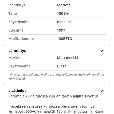
Jäähdytys
Merivesi
Teho
130 Hv
Käyttövoima
Bensiini
Vuosimalli
1997
Mallitarkennus
130BETO
Lämmitys
Merkki
Muu merkki
Käyttövoima
Diesel
-
Ilmeisesti Japanilainen melko uusi diesel-lämmitin kauko-ohjaimella ja
värinäytöllä
Lisätiedot
Parempia kuvia tulossa kun on talven jäljiltä siivottu!
Ikäisekseen siistissä kunnossa oleva täysin toimiva
Finnsport 650AC Yamaha 2t 130hv V4 -moottorilla. Kone