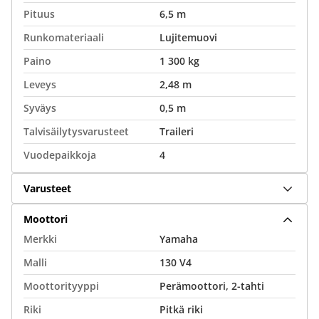
Pituus
6,5 m
Runkomateriaali
Lujitemuovi
Paino
1 300 kg
Leveys
2,48 m
Syväys
0,5 m
Talvisäilytysvarusteet
Traileri
Vuodepaikkoja
4
Varusteet
Moottori
Merkki
Yamaha
Malli
130 V4
Moottorityyppi
Perämoottori, 2-tahti
Riki
Pitkä riki