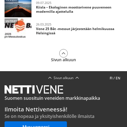
09.07.2025
Kiisla – Ekologinen moottorivene puuveneen
modernilla ajattelulla
UUTISET
26.03.2025
Vene 25 Båt -messut järjestetään helmikuussa
Helsingissä
Sivun alkuun
Sivun alkuun
FI
/
EN
Suomen suosituin veneiden markkinapaikka
Ilmoita Nettiveneessä!
Se on nopeaa ja yksityishenkilölle ilmaista