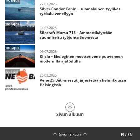
KOEAJOT
22.07.2025
Silver Condor Cabin – suomalainen tyylikäs
työkalu veneilyyn
KOEAJOT
14.07.2025
Silacraft Mursu 715 – Ammattikäyttöön
suunniteltu työjuhta Suomesta
KOEAJOT
09.07.2025
Kiisla – Ekologinen moottorivene puuveneen
modernilla ajattelulla
UUTISET
26.03.2025
Vene 25 Båt -messut järjestetään helmikuussa
Helsingissä
Sivun alkuun
Sivun alkuun
FI
/
EN