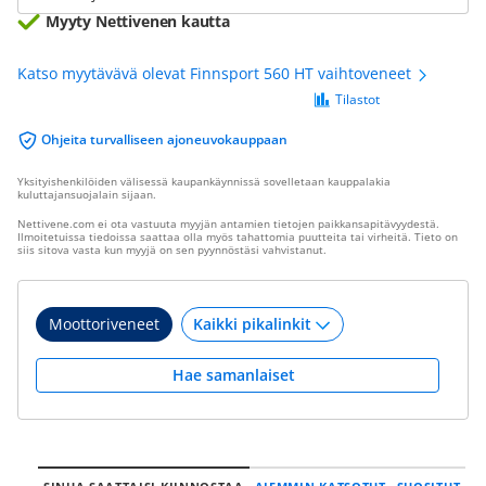
Myyty Nettivenen kautta
Katso myytävävä olevat Finnsport 560 HT vaihtoveneet
Tilastot
Ohjeita turvalliseen ajoneuvokauppaan
Yksityishenkilöiden välisessä kaupankäynnissä sovelletaan kauppalakia
kuluttajansuojalain sijaan.
Nettivene.com ei ota vastuuta myyjän antamien tietojen paikkansapitävyydestä.
Ilmoitetuissa tiedoissa saattaa olla myös tahattomia puutteita tai virheitä. Tieto on
siis sitova vasta kun myyjä on sen pyynnöstäsi vahvistanut.
Moottoriveneet
Hae samanlaiset