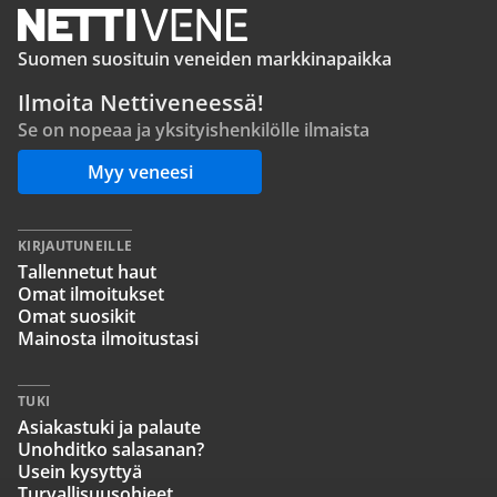
Suomen suosituin veneiden markkinapaikka
Ilmoita Nettiveneessä!
Se on nopeaa ja yksityishenkilölle ilmaista
Myy veneesi
KIRJAUTUNEILLE
Tallennetut haut
Omat ilmoitukset
Omat suosikit
Mainosta ilmoitustasi
TUKI
Asiakastuki ja palaute
Unohditko salasanan?
Usein kysyttyä
Turvallisuusohjeet