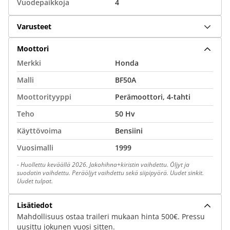
Vuodepaikkoja
4
Varusteet
Moottori
Merkki
Honda
Malli
BF50A
Moottorityyppi
Perämoottori, 4-tahti
Teho
50 Hv
Käyttövoima
Bensiini
Vuosimalli
1999
-
Huollettu keväällä 2026. Jakohihna+kiristin vaihdettu. Öljyt ja
suodatin vaihdettu. Peräöljyt vaihdettu sekä siipipyörä. Uudet sinkit.
Uudet tulpat.
Lisätiedot
Mahdollisuus ostaa traileri mukaan hinta 500€. Pressu
uusittu jokunen vuosi sitten.