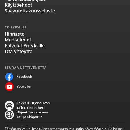
Käyttöehdot
Saavutettavuusseloste
YRITYKSILLE
Hinnasto
Mediatiedot
Palvelut Yrityksille
Ota yhteyttä
SEURAA NETTIVENETTÄ
Facebook
Youtube
Rekkari - Ajoneuvon
kaikki tiedot heti
Ohjeet turvalliseen
kaupankäyntiin
Tämän palvelun ilmoitukset ovat mainoksia, jotka näytetään sinulle hakusi