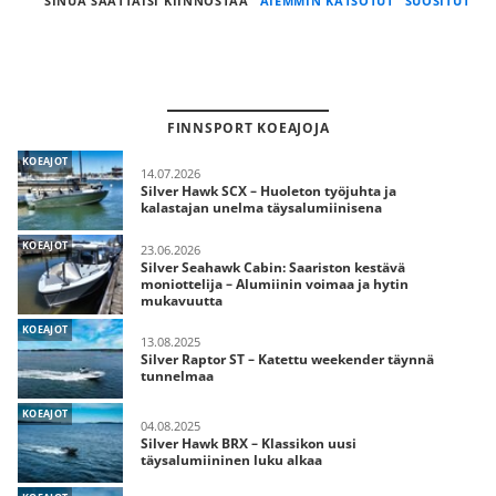
SINUA SAATTAISI KIINNOSTAA
AIEMMIN KATSOTUT
SUOSITUT
FINNSPORT KOEAJOJA
KOEAJOT
14.07.2026
Silver Hawk SCX – Huoleton työjuhta ja
kalastajan unelma täysalumiinisena
KOEAJOT
23.06.2026
Silver Seahawk Cabin: Saariston kestävä
moniottelija – Alumiinin voimaa ja hytin
mukavuutta
KOEAJOT
13.08.2025
Silver Raptor ST – Katettu weekender täynnä
tunnelmaa
KOEAJOT
04.08.2025
Silver Hawk BRX – Klassikon uusi
täysalumiininen luku alkaa