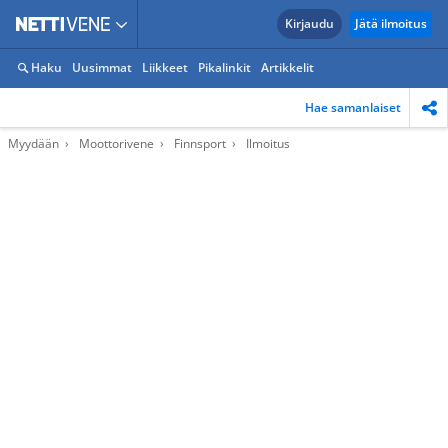
Kirjaudu
Jätä ilmoitus
Haku
Uusimmat
Liikkeet
Pikalinkit
Artikkelit
Hae samanlaiset
Myydään
Moottorivene
Finnsport
Ilmoitus