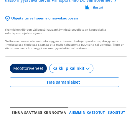
Katso myytävävä olevat Finnsport 480 DC vaihtoveneet
Tilastot
Ohjeita turvalliseen ajoneuvokauppaan
Yksityishenkilöiden välisessä kaupankäynnissä sovelletaan kauppalakia
kuluttajansuojalain sijaan.
Nettivene.com ei ota vastuuta myyjän antamien tietojen paikkansapitävyydestä.
Ilmoitetuissa tiedoissa saattaa olla myös tahattomia puutteita tai virheitä. Tieto on
siis sitova vasta kun myyjä on sen pyynnöstäsi vahvistanut.
Moottoriveneet
Hae samanlaiset
SINUA SAATTAISI KIINNOSTAA
AIEMMIN KATSOTUT
SUOSITUT