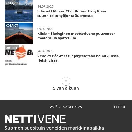
KOEAJOT
14.07.2025
Silacraft Mursu 715 – Ammattikäyttöön
suunniteltu työjuhta Suomesta
KOEAJOT
09.07.2025
Kiisla – Ekologinen moottorivene puuveneen
modernilla ajattelulla
UUTISET
26.03.2025
Vene 25 Båt -messut järjestetään helmikuussa
Helsingissä
Sivun alkuun
Sivun alkuun
FI
/
EN
Suomen suosituin veneiden markkinapaikka