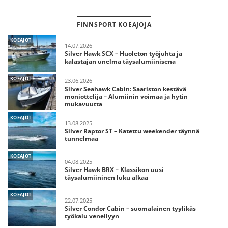
FINNSPORT KOEAJOJA
KOEAJOT
14.07.2026
Silver Hawk SCX – Huoleton työjuhta ja
kalastajan unelma täysalumiinisena
KOEAJOT
23.06.2026
Silver Seahawk Cabin: Saariston kestävä
moniottelija – Alumiinin voimaa ja hytin
mukavuutta
KOEAJOT
13.08.2025
Silver Raptor ST – Katettu weekender täynnä
tunnelmaa
KOEAJOT
04.08.2025
Silver Hawk BRX – Klassikon uusi
täysalumiininen luku alkaa
KOEAJOT
22.07.2025
Silver Condor Cabin – suomalainen tyylikäs
työkalu veneilyyn