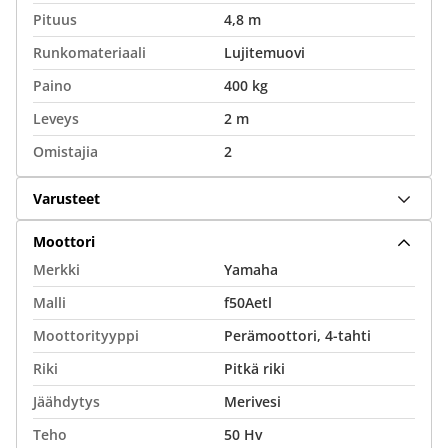
Pituus
4,8 m
Runkomateriaali
Lujitemuovi
Paino
400 kg
Leveys
2 m
Omistajia
2
Varusteet
Moottori
Merkki
Yamaha
Malli
f50Aetl
Moottorityyppi
Perämoottori, 4-tahti
Riki
Pitkä riki
Jäähdytys
Merivesi
Teho
50 Hv