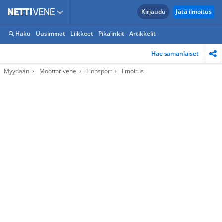
Kirjaudu
Jätä ilmoitus
Haku
Uusimmat
Liikkeet
Pikalinkit
Artikkelit
Hae samanlaiset
Myydään
Moottorivene
Finnsport
Ilmoitus