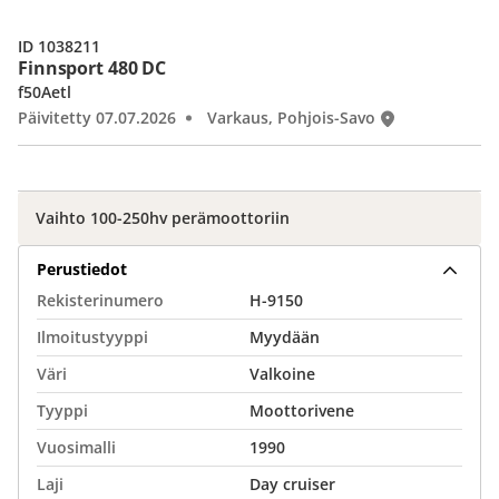
ID 1038211
Finnsport 480 DC
f50Aetl
Päivitetty 07.07.2026
Varkaus, Pohjois-Savo
Vaihto 100-250hv perämoottoriin
Perustiedot
Rekisterinumero
H-9150
Ilmoitustyyppi
Myydään
Väri
Valkoine
Tyyppi
Moottorivene
Vuosimalli
1990
Laji
Day cruiser