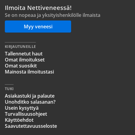
Ilmoita Nettiveneessä!
Se on nopeaa ja yksityishenkilölle ilmaista
Myy veneesi
KIRJAUTUNEILLE
Tallennetut haut
Omat ilmoitukset
Omat suosikit
Mainosta ilmoitustasi
TUKI
Asiakastuki ja palaute
Unohditko salasanan?
Usein kysyttyä
Turvallisuusohjeet
Käyttöehdot
Saavutettavuusseloste