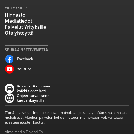
YRITYKSILLE
Hinnasto
Mediatiedot
Palvelut Yrityksille
Ota yhteyttä
SEURAA NETTIVENETTÄ
Facebook
Youtube
Rekkari - Ajoneuvon
kaikki tiedot heti
Ohjeet turvalliseen
kaupankäyntiin
Tämän palvelun ilmoitukset ovat mainoksia, jotka näytetään sinulle hakusi
mukaisesti. Muuhun palvelun kohdennettuun mainontaan voit vaikuttaa
evästeasetusten kautta.
Alma Media Finland Oy