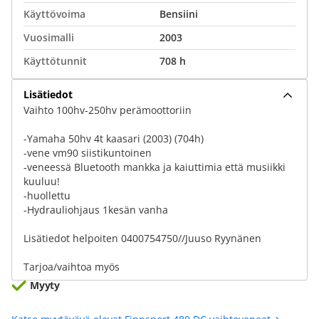
Käyttövoima
Bensiini
Vuosimalli
2003
Käyttötunnit
708 h
Lisätiedot
Vaihto 100hv-250hv perämoottoriin
-Yamaha 50hv 4t kaasari (2003) (704h)
-vene vm90 siistikuntoinen
-veneessä Bluetooth mankka ja kaiuttimia että musiikki
kuuluu!
-huollettu
-Hydrauliohjaus 1kesän vanha
Lisätiedot helpoiten 0400754750//Juuso Ryynänen
Tarjoa/vaihtoa myös
Myyty