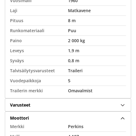
Vuosimalli
1960
Laji
Matkavene
Pituus
8 m
Runkomateriaali
Puu
Paino
2 000 kg
Leveys
1,9 m
Syväys
0,8 m
Talvisäilytysvarusteet
Traileri
Vuodepaikkoja
5
Trailerin merkki
Omavalmist
Varusteet
Moottori
Merkki
Perkins