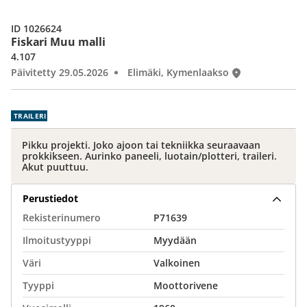
ID 1026624
Fiskari Muu malli
4.107
Päivitetty 29.05.2026
Elimäki, Kymenlaakso
TRAILERI
Pikku projekti. Joko ajoon tai tekniikka seuraavaan
prokkikseen. Aurinko paneeli, luotain/plotteri, traileri.
Akut puuttuu.
Perustiedot
Rekisterinumero
P71639
Ilmoitustyyppi
Myydään
Väri
Valkoinen
Tyyppi
Moottorivene