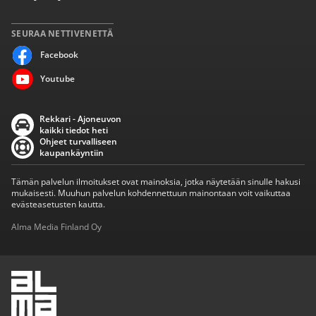
SEURAA NETTIVENETTÄ
Facebook
Youtube
Rekkari - Ajoneuvon
kaikki tiedot heti
Ohjeet turvalliseen
kaupankäyntiin
Tämän palvelun ilmoitukset ovat mainoksia, jotka näytetään sinulle hakusi
mukaisesti. Muuhun palvelun kohdennettuun mainontaan voit vaikuttaa
evästeasetusten kautta.
Alma Media Finland Oy