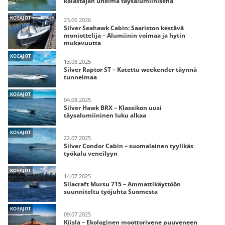
kalastajan unelma täysalumiinisena
KOEAJOT
23.06.2026
Silver Seahawk Cabin: Saariston kestävä
moniottelija – Alumiinin voimaa ja hytin
mukavuutta
KOEAJOT
13.08.2025
Silver Raptor ST – Katettu weekender täynnä
tunnelmaa
KOEAJOT
04.08.2025
Silver Hawk BRX – Klassikon uusi
täysalumiininen luku alkaa
KOEAJOT
22.07.2025
Silver Condor Cabin – suomalainen tyylikäs
työkalu veneilyyn
KOEAJOT
14.07.2025
Silacraft Mursu 715 – Ammattikäyttöön
suunniteltu työjuhta Suomesta
KOEAJOT
09.07.2025
Kiisla – Ekologinen moottorivene puuveneen