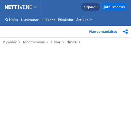
Kirjaudu
Jätä ilmoitus
Haku
Uusimmat
Liikkeet
Pikalinkit
Artikkelit
Hae samanlaiset
Myydään
Moottorivene
Fiskari
Ilmoitus