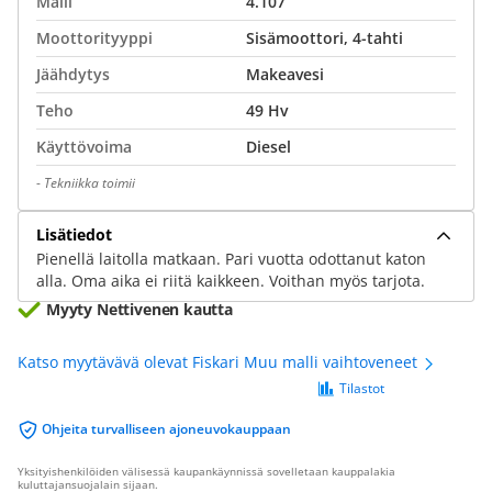
Malli
4.107
Moottorityyppi
Sisämoottori, 4-tahti
Jäähdytys
Makeavesi
Teho
49 Hv
Käyttövoima
Diesel
-
Tekniikka toimii
Lisätiedot
Pienellä laitolla matkaan. Pari vuotta odottanut katon
alla. Oma aika ei riitä kaikkeen. Voithan myös tarjota.
Myyty Nettivenen kautta
Katso myytävävä olevat Fiskari Muu malli vaihtoveneet
Tilastot
Ohjeita turvalliseen ajoneuvokauppaan
Yksityishenkilöiden välisessä kaupankäynnissä sovelletaan kauppalakia
kuluttajansuojalain sijaan.