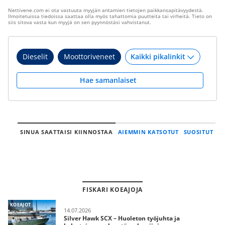
Nettivene.com ei ota vastuuta myyjän antamien tietojen paikkansapitävyydestä.
Ilmoitetuissa tiedoissa saattaa olla myös tahattomia puutteita tai virheitä. Tieto on
siis sitova vasta kun myyjä on sen pyynnöstäsi vahvistanut.
Dieselit
Moottoriveneet
Hae samanlaiset
SINUA SAATTAISI KIINNOSTAA
AIEMMIN KATSOTUT
SUOSITUT
FISKARI KOEAJOJA
KOEAJOT
14.07.2026
Silver Hawk SCX – Huoleton työjuhta ja