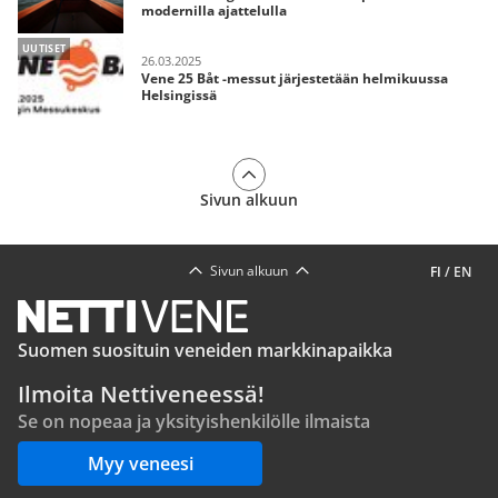
modernilla ajattelulla
UUTISET
26.03.2025
Vene 25 Båt -messut järjestetään helmikuussa
Helsingissä
Sivun alkuun
Sivun alkuun
FI
/
EN
Suomen suosituin veneiden markkinapaikka
Ilmoita Nettiveneessä!
Se on nopeaa ja yksityishenkilölle ilmaista
Myy veneesi