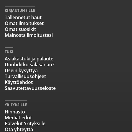
KIRJAUTUNEILLE
Tallennetut haut
Omat ilmoitukset
Omat suosikit
Mainosta ilmoitustasi
TUKI
Asiakastuki ja palaute
Unohditko salasanan?
Usein kysyttyä
Turvallisuusohjeet
Käyttöehdot
Saavutettavuusseloste
YRITYKSILLE
Hinnasto
Mediatiedot
Palvelut Yrityksille
Ota yhteyttä