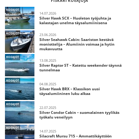
FISKARI KOEAJOJA
KOEAJOT
14.07.2026
Silver Hawk SCX – Huoleton työjuhta ja
kalastajan unelma täysalumiinisena
KOEAJOT
23.06.2026
Silver Seahawk Cabin: Saariston kestävä
moniottelija – Alumiinin voimaa ja hytin
mukavuutta
KOEAJOT
13.08.2025
Silver Raptor ST – Katettu weekender täynnä
tunnelmaa
KOEAJOT
04.08.2025
Silver Hawk BRX – Klassikon uusi
täysalumiininen luku alkaa
KOEAJOT
22.07.2025
Silver Condor Cabin – suomalainen tyylikäs
työkalu veneilyyn
KOEAJOT
14.07.2025
Silacraft Mursu 715 – Ammattikäyttöön