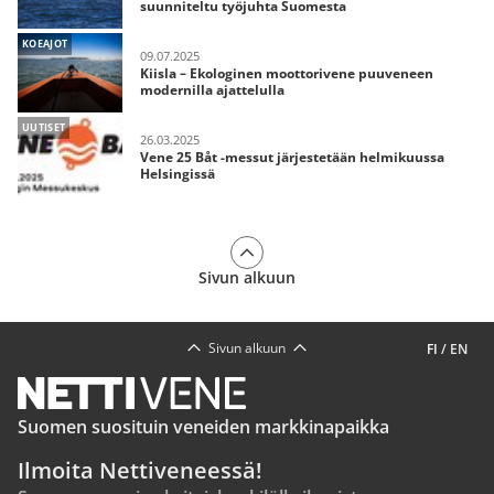
suunniteltu työjuhta Suomesta
KOEAJOT
09.07.2025
Kiisla – Ekologinen moottorivene puuveneen
modernilla ajattelulla
UUTISET
26.03.2025
Vene 25 Båt -messut järjestetään helmikuussa
Helsingissä
Sivun alkuun
Sivun alkuun
FI
/
EN
Suomen suosituin veneiden markkinapaikka
Ilmoita Nettiveneessä!