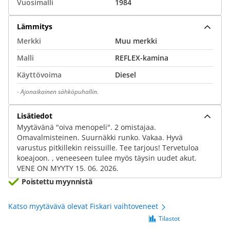
Vuosimalli
1984
Lämmitys
Merkki
Muu merkki
Malli
REFLEX-kamina
Käyttövoima
Diesel
-
Ajonaikainen sähköpuhallin.
Lisätiedot
Myytävänä "oiva menopeli". 2 omistajaa.
Omavalmisteinen. Suurnäkki runko. Vakaa. Hyvä
varustus pitkillekin reissuille. Tee tarjous! Tervetuloa
koeajoon. , veneeseen tulee myös täysin uudet akut.
VENE ON MYYTY 15. 06. 2026.
Poistettu myynnistä
Katso myytävävä olevat Fiskari vaihtoveneet
Tilastot