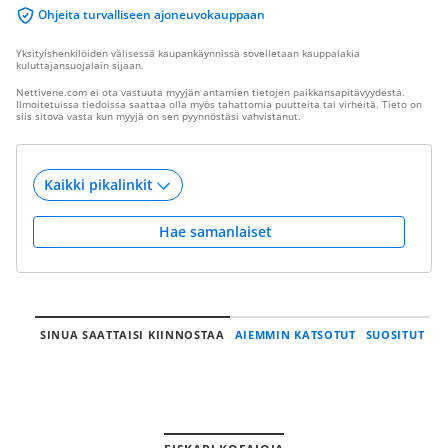
Ohjeita turvalliseen ajoneuvokauppaan
Yksityishenkilöiden välisessä kaupankäynnissä sovelletaan kauppalakia
kuluttajansuojalain sijaan.
Nettivene.com ei ota vastuuta myyjän antamien tietojen paikkansapitävyydestä.
Ilmoitetuissa tiedoissa saattaa olla myös tahattomia puutteita tai virheitä. Tieto on
siis sitova vasta kun myyjä on sen pyynnöstäsi vahvistanut.
Hae samanlaiset
SINUA SAATTAISI KIINNOSTAA
AIEMMIN KATSOTUT
SUOSITUT