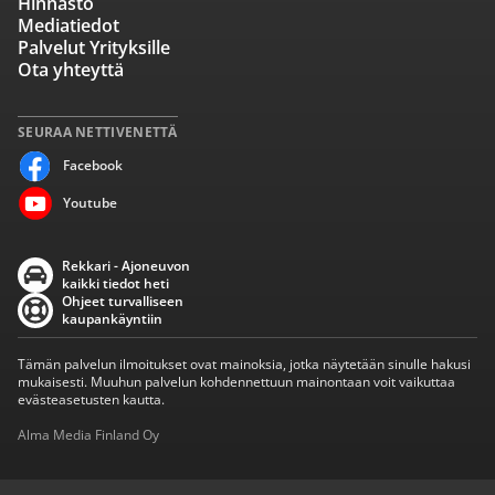
Hinnasto
Mediatiedot
Palvelut Yrityksille
Ota yhteyttä
SEURAA NETTIVENETTÄ
Facebook
Youtube
Rekkari - Ajoneuvon
kaikki tiedot heti
Ohjeet turvalliseen
kaupankäyntiin
Tämän palvelun ilmoitukset ovat mainoksia, jotka näytetään sinulle hakusi
mukaisesti. Muuhun palvelun kohdennettuun mainontaan voit vaikuttaa
evästeasetusten kautta.
Alma Media Finland Oy