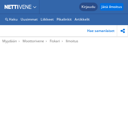
Kirjaudu
Jätä ilmoitus
Haku
Uusimmat
Liikkeet
Pikalinkit
Artikkelit
Hae samanlaiset
Myydään
Moottorivene
Fiskari
Ilmoitus