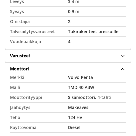
Leveys
3,4 m
Syväys
0,9 m
Omistajia
2
Talvisäilytysvarusteet
Tukirakenteet pressuille
Vuodepaikkoja
4
Varusteet
Moottori
Merkki
Volvo Penta
Malli
TMD 40 ABW
Moottorityyppi
Sisämoottori, 4-tahti
Jäähdytys
Makeavesi
Teho
124 Hv
Käyttövoima
Diesel