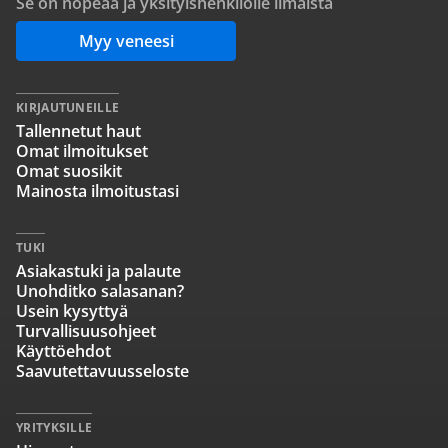
Se on nopeaa ja yksityishenkilölle ilmaista
Myy veneesi
KIRJAUTUNEILLE
Tallennetut haut
Omat ilmoitukset
Omat suosikit
Mainosta ilmoitustasi
TUKI
Asiakastuki ja palaute
Unohditko salasanan?
Usein kysyttyä
Turvallisuusohjeet
Käyttöehdot
Saavutettavuusseloste
YRITYKSILLE