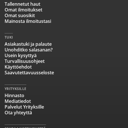
Tallennetut haut
Omat ilmoitukset
Omat suosikit
Mainosta ilmoitustasi
TUKI
Asiakastuki ja palaute
Unohditko salasanan?
Usein kysyttyä
Turvallisuusohjeet
Käyttöehdot
Saavutettavuusseloste
YRITYKSILLE
Hinnasto
Mediatiedot
Palvelut Yrityksille
Ota yhteyttä