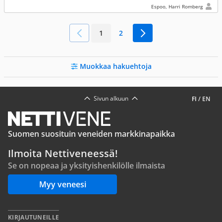
Espoo, Harri Romberg
1
2
Muokkaa hakuehtoja
Sivun alkuun
FI
/
EN
Suomen suosituin veneiden markkinapaikka
Ilmoita Nettiveneessä!
Se on nopeaa ja yksityishenkilölle ilmaista
Myy veneesi
KIRJAUTUNEILLE