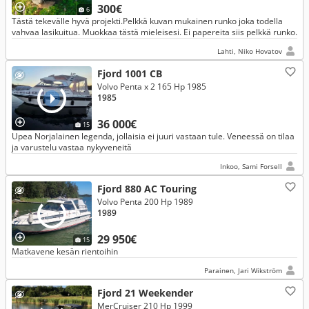
300€
6
Tästä tekevälle hyvä projekti.Pelkkä kuvan mukainen runko joka todella
vahvaa lasikuitua. Muokkaa tästä mieleisesi. Ei papereita siis pelkkä runko.
Lahti, Niko Hovatov
Fjord 1001 CB
Volvo Penta x 2 165 Hp 1985
1985
36 000€
15
Upea Norjalainen legenda, jollaisia ei juuri vastaan tule. Veneessä on tilaa
ja varustelu vastaa nykyveneitä
Inkoo, Sami Forsell
Fjord 880 AC Touring
Volvo Penta 200 Hp 1989
1989
29 950€
15
Matkavene kesän rientoihin
Parainen, Jari Wikström
Fjord 21 Weekender
MerCruiser 210 Hp 1999