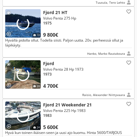
Tuusula, Tero Lehto
Fjord 21 HT
Volvo Penta 275 Hp
1975
9 800€
18
Hyvällä pidolla ollut. Todella siisti. Paljon uutta. 20v. perheessä ollut ja
läpikäyty.
Hanko, Marko Rautakoura
Fjord
Volvo Penta 28 Hp 1973
1973
4 700€
24
Raisio, Alexander Niittyvaara
Fjord 21 Weekender 21
Volvo Penta 225 Hp 1983
1983
5 600€
24
Hyvä kun toinen ikäisen seen ja uusi ajo kuomu. Hinta 5600/TARJOUS