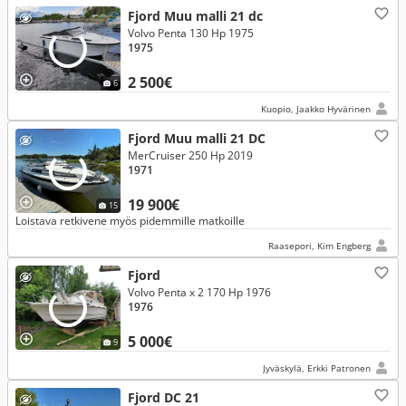
Fjord Muu malli 21 dc
Volvo Penta 130 Hp 1975
1975
2 500€
6
Kuopio, Jaakko Hyvärinen
Fjord Muu malli 21 DC
MerCruiser 250 Hp 2019
1971
19 900€
15
Loistava retkivene myös pidemmille matkoille
Raasepori, Kim Engberg
Fjord
Volvo Penta x 2 170 Hp 1976
1976
5 000€
9
Jyväskylä, Erkki Patronen
Fjord DC 21