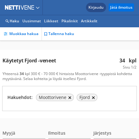
Kirjaudu
Jätä ilmoitus
Haku
Uusimmat
Liikkeet
Pikalinkit
Artikkelit
Muokkaa hakua
Tallenna haku
Käytetyt Fjord -veneet
34
kpl
Sivu
1/2
Yhteensä
34
kpl 300 € - 70 000 € hintaista Moottorivene -tyyppistä kohdetta
myytävänä. Selaa kohteita ja löydä itsellesi Fjord.
Hakuehdot:
Moottorivene
Fjord
Myyjä
Ilmoitus
Järjestys