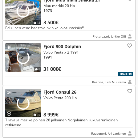
Muu merkki 20 Hp
1973
3 500€
12
Edullinen vene haastaviinkin keliolosuhteisiin!!
Pietarsaari, Jarkko Olli
Fjord 900 Dolphin
Volvo Penta x 2 1991
1991
31 000€
8
TRAILERI
Kaarina, Erik Muurama
Fjord Consul 26
Volvo Penta 200 Hp
8 999€
15
Tilava ja merikelpoinen 26 jalkainen Norjalainen liukuvarunkoinen
retkivene
Raasepori, Ari Lankinen