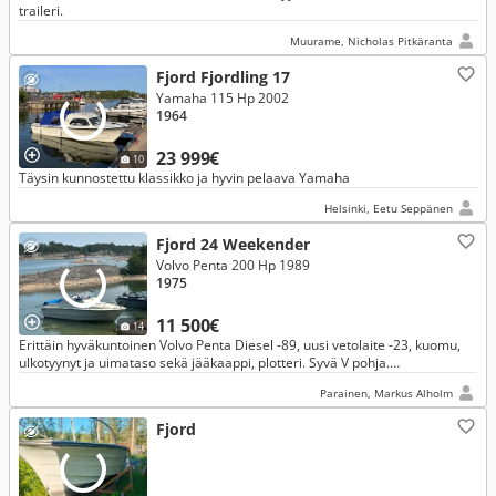
traileri.
Muurame, Nicholas Pitkäranta
Fjord Fjordling 17
Yamaha 115 Hp 2002
1964
23 999€
10
Täysin kunnostettu klassikko ja hyvin pelaava Yamaha
Helsinki, Eetu Seppänen
Fjord 24 Weekender
Volvo Penta 200 Hp 1989
1975
11 500€
14
Erittäin hyväkuntoinen Volvo Penta Diesel -89, uusi vetolaite -23, kuomu,
ulkotyynyt ja uimataso sekä jääkaappi, plotteri. Syvä V pohja.
Merenkulkuominaisuudet loistavat.
Parainen, Markus Alholm
Fjord