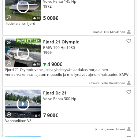
Volvo Penta 145 Hp
1972
5 000€
10
Todella siisti fjord
Raisio, Olli Minkkinen
PÄIVITETTY 72H
Fjord 21 Olympic
BMW 190 Hp 1980
1969
4 900€
10
Fjord 21 Olympic vene, jossa yhdistyvät laadukas norjalainen
veneenrakennus, ajaton muotoilu ja miellyttävät ajo-ominaisuudet. BMW
Marine B220 6-sylinterinen moottori.
Orivesi, Ville Huuskonen
Fjord Dc 21
Volvo Penta 300 Hp
7 900€
4
Vanhanliiton V8!
Jämsä, Janne Huikuri