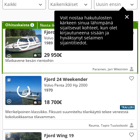
Voit nostaa hakutulosten
kärkeen sinua lähimpänä
Ohituskaista
Nosta ilmoituksesi tähän?
sijaitsevat kohteet, kun olet
Fjord 880 AC Touring
kirjautuneena sisään ja
hyväksynyt selaimen
Volvo Penta 200 Hp 1989
sijaintitiedot.
1989
29 950€
15
Matkavene kesän rientoihin
Parainen, Jari Wikström
Fjord 24 Weekender
Volvo Penta 200 Hp 2000
1970
18 700€
15
TRAILERI
Merikelpoinen klassikko. Fiksusti suunniteltu tilankäyttö tekee veneestä
kokoluokkaansa tilavamman.
Rauma, Tapio Tuulaskoski
Fjord Wing 19