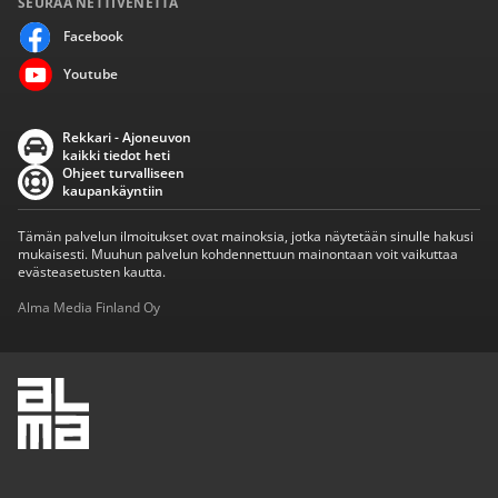
SEURAA NETTIVENETTÄ
Facebook
Youtube
Rekkari - Ajoneuvon
kaikki tiedot heti
Ohjeet turvalliseen
kaupankäyntiin
Tämän palvelun ilmoitukset ovat mainoksia, jotka näytetään sinulle hakusi
mukaisesti. Muuhun palvelun kohdennettuun mainontaan voit vaikuttaa
evästeasetusten kautta.
Alma Media Finland Oy