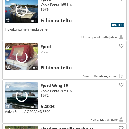
Volvo Penta 165 Hp
1976
Ei hinnoiteltu
11
TRAILERI
Hyväkuntoinen matkavene.
Uusikaupunki, Kalle Jalava
Fjord
Volvo
Ei hinnoiteltu
4
Siuntio, Veneliike Jespars
Fjord Wing 19
Volvo Penta 205 Hp
1972
6 400€
10
Volvo Penta AQ205A+DP290
Nokia, Matias Siuvo
Fjord Muu malli Snekka 21