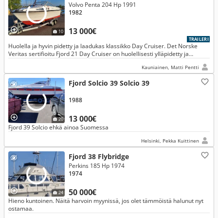
Volvo Penta 204 Hp 1991
1982
13 000€
10
TRAILERI
Huolella ja hyvin pidetty ja laadukas klassikko Day Cruiser. Det Norske
Veritas sertifioitu Fjord 21 Day Cruiser on huolellisesti ylläpidetty ja
tyylikäs vene päiväretkiin.
Kauniainen, Matti Pentti
Fjord Solcio 39 Solcio 39
1988
13 000€
20
Fjord 39 Solcio ehkä ainoa Suomessa
Helsinki, Pekka Kuittinen
Fjord 38 Flybridge
Perkins 185 Hp 1974
1974
50 000€
24
Hieno kuntoinen. Näitä harvoin myynissä, jos olet tämmöistä halunut nyt
ostamaa.