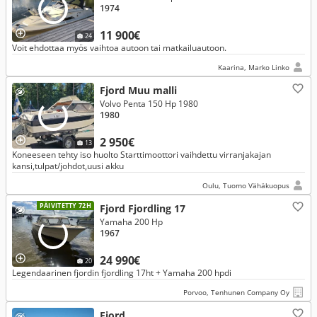
1974
11 900€
24
Voit ehdottaa myös vaihtoa autoon tai matkailuautoon.
Kaarina, Marko Linko
Fjord Muu malli
Volvo Penta 150 Hp 1980
1980
2 950€
13
Koneeseen tehty iso huolto Starttimoottori vaihdettu virranjakajan
kansi,tulpat/johdot,uusi akku
Oulu, Tuomo Vähäkuopus
PÄIVITETTY 72H
Fjord Fjordling 17
Yamaha 200 Hp
1967
24 990€
20
Legendaarinen fjordin fjordling 17ht + Yamaha 200 hpdi
Porvoo, Tenhunen Company Oy
Fjord