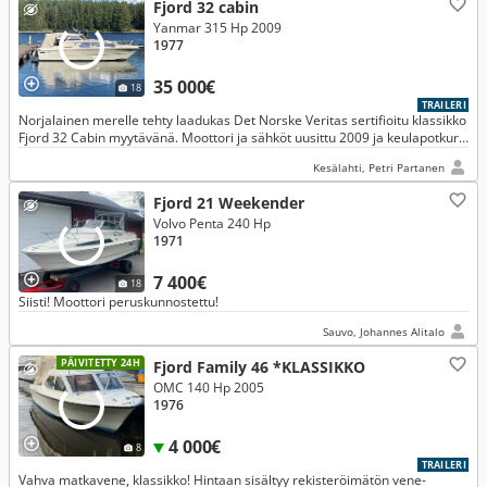
Fjord 32 cabin
Yanmar 315 Hp 2009
1977
35 000€
18
TRAILERI
Norjalainen merelle tehty laadukas Det Norske Veritas sertifioitu klassikko
Fjord 32 Cabin myytävänä. Moottori ja sähköt uusittu 2009 ja keulapotkuri
lisätty 2009. Vm2009 Yanmar Diesel 315hv nostaa ve
Kesälahti, Petri Partanen
Fjord 21 Weekender
Volvo Penta 240 Hp
1971
7 400€
18
Siisti! Moottori peruskunnostettu!
Sauvo, Johannes Alitalo
PÄIVITETTY 24H
Fjord Family 46 *KLASSIKKO
OMC 140 Hp 2005
1976
4 000€
8
TRAILERI
Vahva matkavene, klassikko! Hintaan sisältyy rekisteröimätön vene-