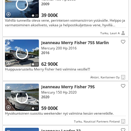
2009
39 000€
20
Vähillä tunneilla oleva vene, perinteisen voimansiirron ystävälle. Helppo ja
varmatoiminen akseliveto, vakaa ja helpostikuljettava vene, hyvillä
varusteilla!
Turku, Lauri A
Jeanneau Merry Fisher 755 Marlin
Mercury 200 Hp 2016
2016
62 900€
22
Huippuvarusteltu Merry Fisher heti valmiina vesille!!!
Ähtäri, Karilainen Oy
Jeanneau Merry Fisher 795
Mercury 150 Hp 2020
2020
59 000€
11
Hyväkuntoinen suosittu weekender nyt valmiina kesän veneretkille.
Turku, Nautical Partners Finland
Jeanneau Leader 33