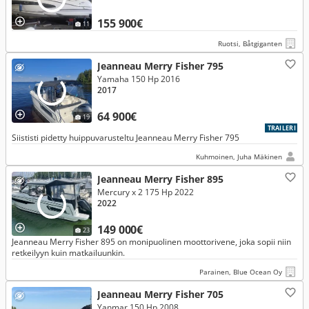
155 900€
11
Ruotsi, Båtgiganten
Jeanneau Merry Fisher 795
Yamaha 150 Hp 2016
2017
64 900€
19
TRAILERI
Siististi pidetty huippuvarusteltu Jeanneau Merry Fisher 795
Kuhmoinen, Juha Mäkinen
Jeanneau Merry Fisher 895
Mercury x 2 175 Hp 2022
2022
149 000€
23
Jeanneau Merry Fisher 895 on monipuolinen moottorivene, joka sopii niin
retkeilyyn kuin matkailuunkin.
Parainen, Blue Ocean Oy
Jeanneau Merry Fisher 705
Yanmar 150 Hp 2008