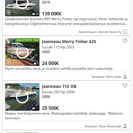
2019
139 000€
26
Siistikuntoinen Jeanneu 895 Merry Fisher nyt myynnissä. Vene nähtävillä ja
koeajettavissa Söljeholmenissa Astrumin koeajokeskuksessa osoitteessa
Kasnäsintie 502 Taalintehdas.
Kemiönsaari, Astrum Vene Oy
PÄIVITETTY 72H
Jeanneau Merry Fisher 625
Suzuki 115 Hp 2003
2005
24 000€
6
Hyvin varusteltu vene ja moottori vähillä tunneilla etsii uutta kotia.
Seinäjoki, Rami Kurki
Jeanneau 715 OB
Suzuki 250 Hp 2006
2006
25 500€
11
Nopea merikelpoinen vene. Makuupaikat kahdelle. Jääkaappi . Webasto
lämmitin.
Naantali, Rami Rintamäki