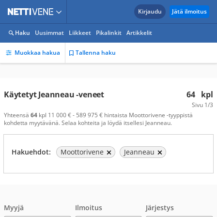
Kirjaudu
Jätä ilmoitus
Haku
Uusimmat
Liikkeet
Pikalinkit
Artikkelit
Muokkaa hakua
Tallenna haku
Käytetyt Jeanneau -veneet
64
kpl
Sivu
1/3
Yhteensä
64
kpl 11 000 € - 589 975 € hintaista Moottorivene -tyyppistä
kohdetta myytävänä. Selaa kohteita ja löydä itsellesi Jeanneau.
Hakuehdot:
Moottorivene
Jeanneau
Myyjä
Ilmoitus
Järjestys