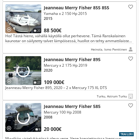
Jeanneau Merry Fisher 855 855
Yamaha x 2 150 Hp 2015
2015
88 500€
20
Hoi! Tästä hieno, vähällä käytöllä ollut perhevene. Tämä Ranskalainen
kaunotar on säilytetty talvet lämpöisessä, huollot on tehty ammattilaisten
toimesta. Viimeiset vuodet vene on ollut sisävesillä.
Heinola, Ismo Penttinen
Jeanneau Merry Fisher 895
Mercury x 2 175 Hp 2019
2020
109 000€
27
Jeanneau Merry Fisher 895, 2020 – 2 x Mercury 175 XL DTS
Turku, Astrum Turku
Jeanneau Merry Fisher 585
Mercury 100 Hp 2008
2008
20 000€
6
TRAILERI
Myydään uistelukäytössä oleva vene. Vene koeajettavissa Joensuun