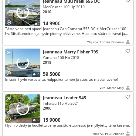
Jeanneau Muu malli 555 DC
MerCruiser 100 Hp 2010
2010
14 990€
7
Tästä vene heti ajoon! Jeanneau Cap Camarat 555 DC + MerCruiser 100
hv. Siistikuntoinen ja hyvin pidetty päivävene. Huollettu säännöllisesti ja
talvisäilytetty hallissa. Vene Näsijärvellä vesillä.
Ylöjärvi, Tommi Palomäki
Jeanneau Merry Fisher 795
Yamaha 150 Hp 2018
2018
59 500€
11
Erittäin hyvin varusteltu, huippukuntoinen ja suosittu matkailuvene!
Viro, Marko Mägi
Jeanneau Leader 545
Tohatsu 115 Hp 2021
2006
15 900€
17
Hyvin pidetty ja huollettu vene uusittu etupressu ja myllytetty tänä kesänä.
Ylöjärvi, Pauli Ahonen