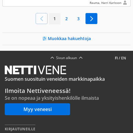
Rauma, Harri Karlsson
1
2
3
Muokkaa hakuehtoja
Sivun alkuun
FI
/
EN
Suomen suosituin veneiden markkinapaikka
Ilmoita Nettiveneessä!
Se on nopeaa ja yksityishenkilölle ilmaista
Myy veneesi
KIRJAUTUNEILLE