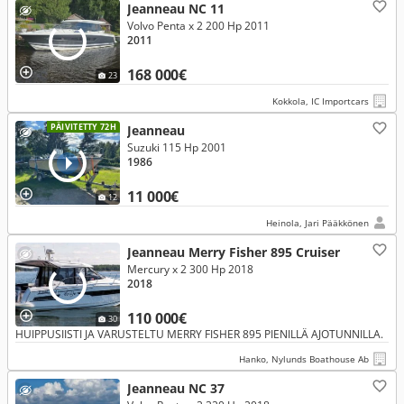
Jeanneau NC 11
Volvo Penta x 2 200 Hp 2011
2011
168 000€
23
Kokkola, IC Importcars
PÄIVITETTY 72H
Jeanneau
Suzuki 115 Hp 2001
1986
11 000€
12
Heinola, Jari Pääkkönen
Jeanneau Merry Fisher 895 Cruiser
Mercury x 2 300 Hp 2018
2018
110 000€
30
HUIPPUSIISTI JA VARUSTELTU MERRY FISHER 895 PIENILLÄ AJOTUNNILLA.
Hanko, Nylunds Boathouse Ab
Jeanneau NC 37