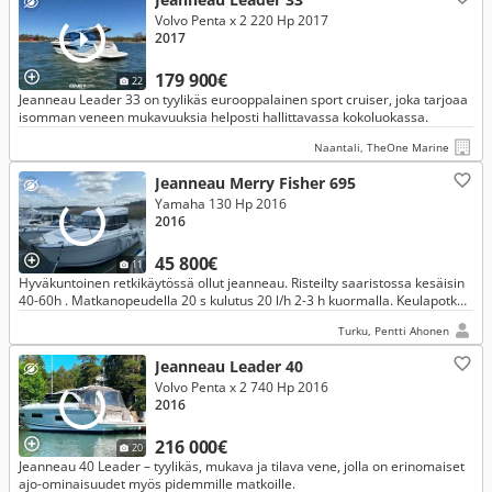
Volvo Penta x 2 220 Hp 2017
2017
179 900€
22
Jeanneau Leader 33 on tyylikäs eurooppalainen sport cruiser, joka tarjoaa
isomman veneen mukavuuksia helposti hallittavassa kokoluokassa.
Naantali, TheOne Marine
Jeanneau Merry Fisher 695
Yamaha 130 Hp 2016
2016
45 800€
11
Hyväkuntoinen retkikäytössä ollut jeanneau. Risteilty saaristossa kesäisin
40-60h . Matkanopeudella 20 s kulutus 20 l/h 2-3 h kuormalla. Keulapotkuri
helpottaa rantautumista.
Turku, Pentti Ahonen
Jeanneau Leader 40
Volvo Penta x 2 740 Hp 2016
2016
216 000€
20
Jeanneau 40 Leader – tyylikäs, mukava ja tilava vene, jolla on erinomaiset
ajo-ominaisuudet myös pidemmille matkoille.