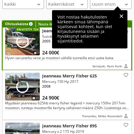
Voit nostaa hakutulosten
kärkeen sinua lähimpänä
Ohituskaista
Nosta ilmoituksesi tähän?
sijaitsevat kohteet, kun olet
PÄIVITETTY 72H
Jeanneau Merry Fisher 625
kirjautuneena sisään ja
hyväksynyt selaimen
Suzuki 115 Hp 2003
sijaintitiedot.
2005
24 000€
6
Hyvin varusteltu vene ja moottori vähillä tunneilla etsii uutta kotia.
Seinäjoki, Rami Kurki
Jeanneau Merry Fisher 625
Mercury 150 Hp 2017
2008
24 900€
11
Myydään jeanneau 625hb merry fisher legend + mercury 150hv 2017vm
moottori, tunteja moottorille kertyny vähäinen määrä 250h. Lisätietoja voi
kysellä puhelimitse
Pomarkku, Mikko Rosendahl
Jeanneau Merry Fisher 895
Mercury x 2 175 Hp 2019