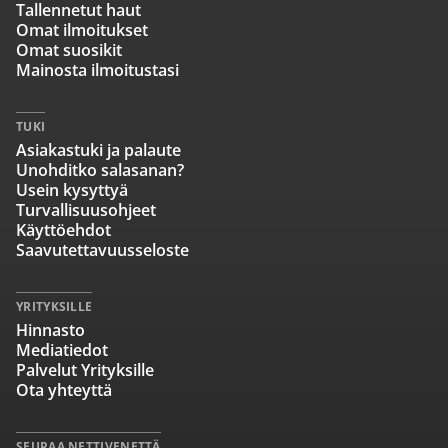
Tallennetut haut
Omat ilmoitukset
Omat suosikit
Mainosta ilmoitustasi
TUKI
Asiakastuki ja palaute
Unohditko salasanan?
Usein kysyttyä
Turvallisuusohjeet
Käyttöehdot
Saavutettavuusseloste
YRITYKSILLE
Hinnasto
Mediatiedot
Palvelut Yrityksille
Ota yhteyttä
SEURAA NETTIVENETTÄ