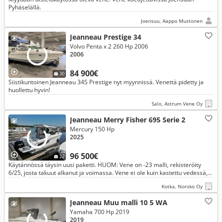
Pyhäselällä.
Joensuu, Aappo Mustonen
Jeanneau Prestige 34
Volvo Penta x 2 260 Hp 2006
2006
84 900€
30
Siistikuntoinen Jeanneau 34S Prestige nyt myynnissä. Venettä pidetty ja
huollettu hyvin!
Salo, Astrum Vene Oy
Jeanneau Merry Fisher 695 Serie 2
Mercury 150 Hp
2025
96 500€
22
Käytännössä täysin uusi paketti. HUOM: Vene on -23 malli, rekisteröity
6/25, josta takuut alkanut ja voimassa. Vene ei ole kuin kastettu vedessä,
patjat paketissa. Uuden ovh +130 000 EUR
Kotka, Norsko Oy
Jeanneau Muu malli 10 5 WA
Yamaha 700 Hp 2019
2019