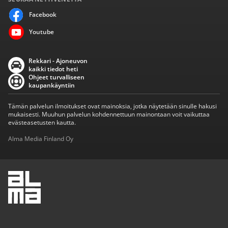
Facebook
Youtube
Rekkari - Ajoneuvon
kaikki tiedot heti
Ohjeet turvalliseen
kaupankäyntiin
Tämän palvelun ilmoitukset ovat mainoksia, jotka näytetään sinulle hakusi
mukaisesti. Muuhun palvelun kohdennettuun mainontaan voit vaikuttaa
evästeasetusten kautta.
Alma Media Finland Oy