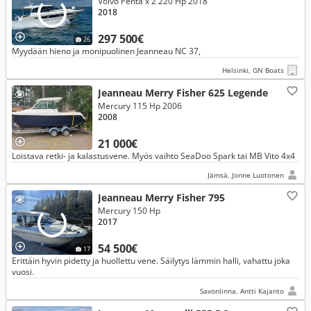
Volvo Penta x 2 220 Hp 2018
2018
297 500€
26
Myydään hieno ja monipuolinen Jeanneau NC 37,
Helsinki, GN Boats
Jeanneau Merry Fisher 625 Legende
Mercury 115 Hp 2006
2008
21 000€
Loistava retki- ja kalastusvene. Myös vaihto SeaDoo Spark tai MB Vito 4x4
Jämsä, Jonne Luotonen
Jeanneau Merry Fisher 795
Mercury 150 Hp
2017
54 500€
17
Erittäin hyvin pidetty ja huollettu vene. Säilytys lämmin halli, vahattu joka
vuosi.
Savonlinna, Antti Kajanto