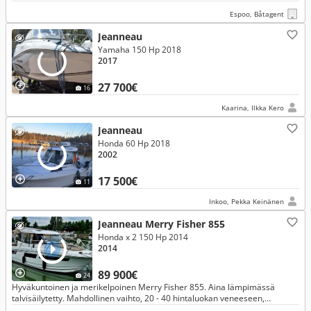
Espoo, Båtagent
Jeanneau
Yamaha 150 Hp 2018
2017
27 700€
16
Kaarina, Ilkka Kero
Jeanneau
Honda 60 Hp 2018
2002
17 500€
11
Inkoo, Pekka Keinänen
Jeanneau Merry Fisher 855
Honda x 2 150 Hp 2014
2014
89 900€
24
Hyväkuntoinen ja merikelpoinen Merry Fisher 855. Aina lämpimässä
talvisäilytetty. Mahdollinen vaihto, 20 - 40 hintaluokan veneeseen,
mieluiten Keskipulpetti/ WA, (ei perävetolaitteisiin).