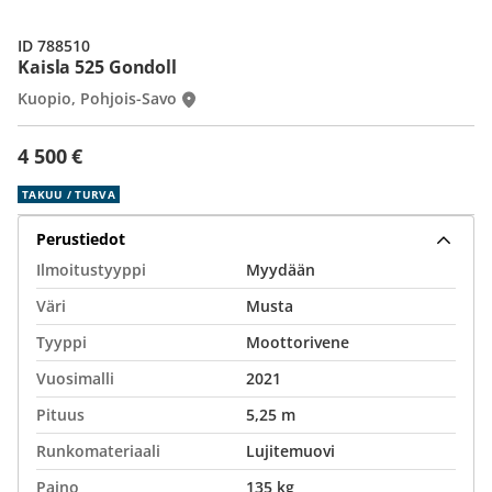
ID 788510
Kaisla 525 Gondoll
Kuopio, Pohjois-Savo
4 500 €
TAKUU / TURVA
Perustiedot
Ilmoitustyyppi
Myydään
Väri
Musta
Tyyppi
Moottorivene
Vuosimalli
2021
Pituus
5,25 m
Runkomateriaali
Lujitemuovi
Paino
135 kg