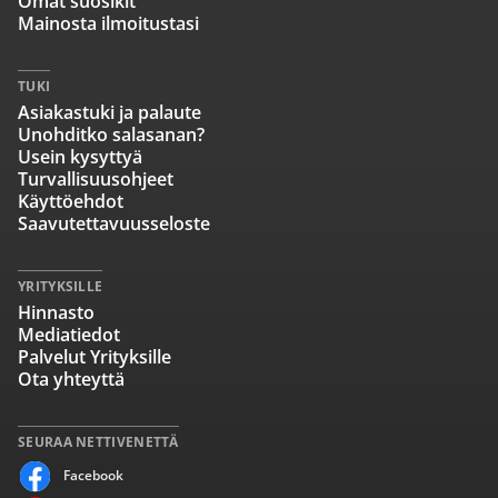
Omat suosikit
Mainosta ilmoitustasi
TUKI
Asiakastuki ja palaute
Unohditko salasanan?
Usein kysyttyä
Turvallisuusohjeet
Käyttöehdot
Saavutettavuusseloste
YRITYKSILLE
Hinnasto
Mediatiedot
Palvelut Yrityksille
Ota yhteyttä
SEURAA NETTIVENETTÄ
Facebook