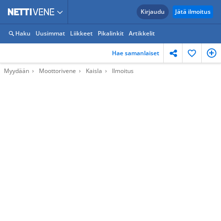
Kirjaudu
Jätä ilmoitus
Haku
Uusimmat
Liikkeet
Pikalinkit
Artikkelit
Hae samanlaiset
Myydään
Moottorivene
Kaisla
Ilmoitus