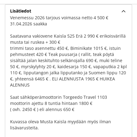
Lisätiedot
Venemessu 2026 tarjous voimassa netto 4 500 €
31.04.2026 saakka
Saatavana vakiovene Kaisla 525 Erä 2 990 € erikoisvärillä
musta tai ruskea + 300 €
trimmi taso asennettu 450 €, Biminikate 1015 €, istuin
pehmusteet 420 € Teak puusarja ( rallit, teak pöytä
sisältää jalan keskituhto selkänojalla 690 €, muki teline
50 €, myrskylyhty 20 €, kaidesarja 150 €, vapaputkia 2 kpl
110 €, lipputangon jalka lipputanko ja Suomen lippu 120
€, yhteensä 6465 € . ELI ALENNUSTA 1965 € HUIKEA
ALENNUS
Saat sähköperämoottorin Torgeedo Travel 1103
moottorin ajettu 8 tuntia hintaan 1800 €
( ovh. 2450 € ) eli alennus 650 €
Kuvassa oleva Musta Kaisla myydään myös ilman
lisävarusteita.