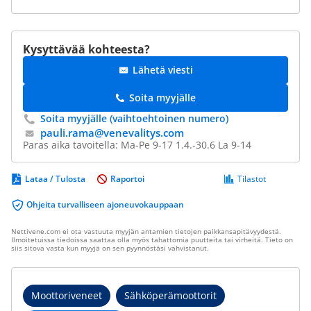
Kysyttävää kohteesta?
Lähetä viesti
Soita myyjälle
Soita myyjälle (vaihtoehtoinen numero)
pauli.rama@​venevalitys.com
Paras aika tavoitella: Ma-Pe 9-17 1.4.-30.6 La 9-14
Lataa / Tulosta
Raportoi
Tilastot
Ohjeita turvalliseen ajoneuvokauppaan
Nettivene.com ei ota vastuuta myyjän antamien tietojen paikkansapitävyydestä.
Ilmoitetuissa tiedoissa saattaa olla myös tahattomia puutteita tai virheitä. Tieto on
siis sitova vasta kun myyjä on sen pyynnöstäsi vahvistanut.
Moottoriveneet
Sähköperämoottorit