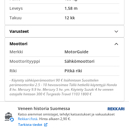
Leveys
1,58 m
Takuu
12 kk
Varusteet
Moottori
Merkki
MotorGuide
Moottorityyppi
Sähkömoottori
Riki
Pitkä riki
-
Käytetty sähköperämoottori 90 € lisähintaan Suosittelen
perämoottoriksi 2.5 - 10 hevosvoimaa Tällä hetkellä käytettyjä Honda
8 hv. Mercury 9.9 hv. Mercury 5 hv. ym. Käytetty Suzuki 4 hv veneen
ostajalle hintaan 300 € Torgeedo Travel 1103 1800 €
Veneen historia Suomessa
Katso aiemmat omistajat, tehdyt katsastukset ja vakuutukset
Rekkari.fistä
. Hinta alkaen 2,90 €.
Tarkista tiedot