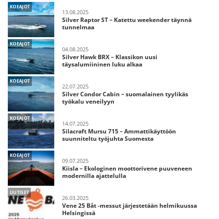
KOEAJOT
13.08.2025
Silver Raptor ST – Katettu weekender täynnä
tunnelmaa
KOEAJOT
04.08.2025
Silver Hawk BRX – Klassikon uusi
täysalumiininen luku alkaa
KOEAJOT
22.07.2025
Silver Condor Cabin – suomalainen tyylikäs
työkalu veneilyyn
KOEAJOT
14.07.2025
Silacraft Mursu 715 – Ammattikäyttöön
suunniteltu työjuhta Suomesta
KOEAJOT
09.07.2025
Kiisla – Ekologinen moottorivene puuveneen
modernilla ajattelulla
UUTISET
26.03.2025
Vene 25 Båt -messut järjestetään helmikuussa
Helsingissä