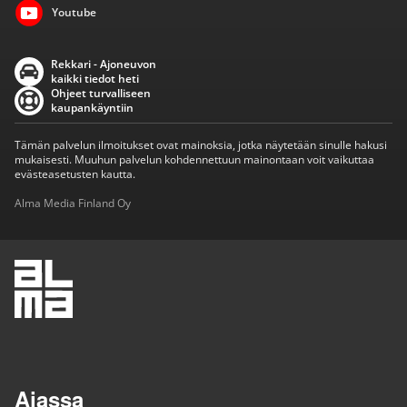
Youtube
Rekkari - Ajoneuvon
kaikki tiedot heti
Ohjeet turvalliseen
kaupankäyntiin
Tämän palvelun ilmoitukset ovat mainoksia, jotka näytetään sinulle hakusi
mukaisesti. Muuhun palvelun kohdennettuun mainontaan voit vaikuttaa
evästeasetusten kautta.
Alma Media Finland Oy