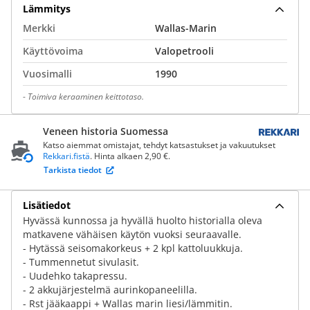
Lämmitys
Merkki
Wallas-Marin
Käyttövoima
Valopetrooli
Vuosimalli
1990
-
Toimiva keraaminen keittotaso.
Veneen historia Suomessa
Katso aiemmat omistajat, tehdyt katsastukset ja vakuutukset
Rekkari.fistä
. Hinta alkaen 2,90 €.
Tarkista tiedot
Lisätiedot
Hyvässä kunnossa ja hyvällä huolto historialla oleva
matkavene vähäisen käytön vuoksi seuraavalle.
- Hytässä seisomakorkeus + 2 kpl kattoluukkuja.
- Tummennetut sivulasit.
- Uudehko takapressu.
- 2 akkujärjestelmä aurinkopaneelilla.
- Rst jääkaappi + Wallas marin liesi/lämmitin.