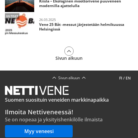
Kiisla – Ekologinen moottorivene puuveneen
modernilla ajattelulla
UUTISET
26.03.2025
Vene 25 Båt -messut järjestetään helmikuussa
Helsingissä
Sivun alkuun
Sivun alkuun
FI
/
EN
Suomen suosituin veneiden markkinapaikka
Ilmoita Nettiveneessä!
Se on nopeaa ja yksityishenkilölle ilmaista
Myy veneesi