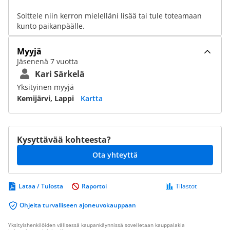
Soittele niin kerron mielelläni lisää tai tule toteamaan
kunto paikanpäälle.
Myyjä
Jäsenenä 7 vuotta
Kari Särkelä
Yksityinen myyjä
Kemijärvi, Lappi
Kartta
Kysyttävää kohteesta?
Ota yhteyttä
Lataa / Tulosta
Raportoi
Tilastot
Ohjeita turvalliseen ajoneuvokauppaan
Yksityishenkilöiden välisessä kaupankäynnissä sovelletaan kauppalakia