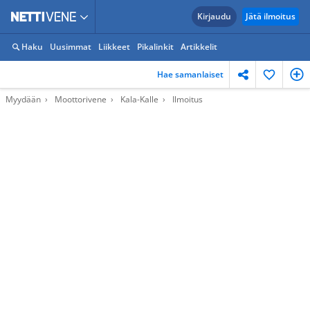
Kirjaudu
Jätä ilmoitus
Haku
Uusimmat
Liikkeet
Pikalinkit
Artikkelit
Hae samanlaiset
Myydään
Moottorivene
Kala-Kalle
Ilmoitus