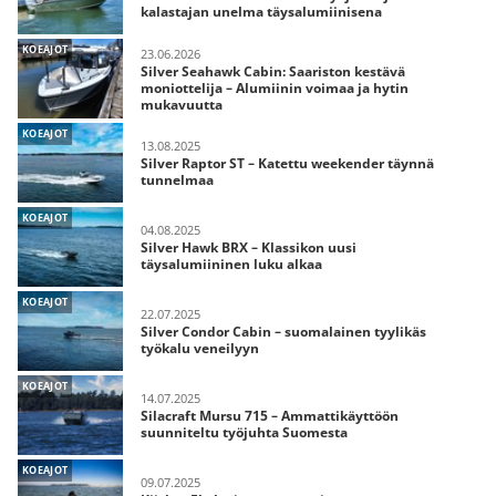
kalastajan unelma täysalumiinisena
KOEAJOT
23.06.2026
Silver Seahawk Cabin: Saariston kestävä
moniottelija – Alumiinin voimaa ja hytin
mukavuutta
KOEAJOT
13.08.2025
Silver Raptor ST – Katettu weekender täynnä
tunnelmaa
KOEAJOT
04.08.2025
Silver Hawk BRX – Klassikon uusi
täysalumiininen luku alkaa
KOEAJOT
22.07.2025
Silver Condor Cabin – suomalainen tyylikäs
työkalu veneilyyn
KOEAJOT
14.07.2025
Silacraft Mursu 715 – Ammattikäyttöön
suunniteltu työjuhta Suomesta
KOEAJOT
09.07.2025