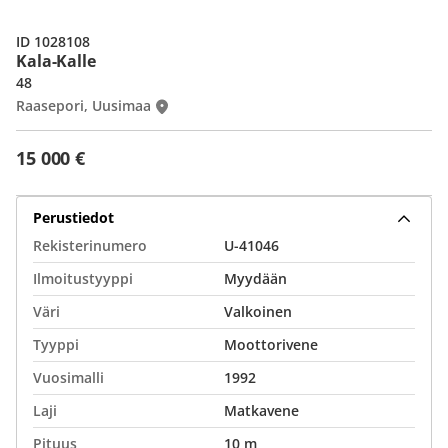
ID 1028108
Kala-Kalle
48
Raasepori, Uusimaa
15 000 €
Perustiedot
Rekisterinumero
U-41046
Ilmoitustyyppi
Myydään
Väri
Valkoinen
Tyyppi
Moottorivene
Vuosimalli
1992
Laji
Matkavene
Pituus
10 m