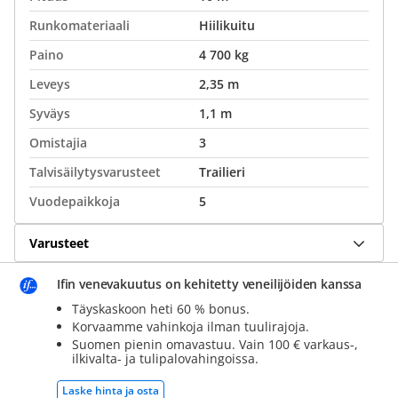
Runkomateriaali
Hiilikuitu
Paino
4 700 kg
Leveys
2,35 m
Syväys
1,1 m
Omistajia
3
Talvisäilytysvarusteet
Trailieri
Vuodepaikkoja
5
Varusteet
Ifin venevakuutus on kehitetty veneilijöiden kanssa
Täyskaskoon heti 60 % bonus.
Korvaamme vahinkoja ilman tuulirajoja.
Suomen pienin omavastuu. Vain 100 € varkaus-,
ilkivalta- ja tulipalovahingoissa.
Laske hinta ja osta