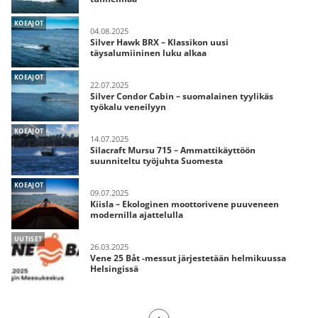
KOEAJOT
04.08.2025
Silver Hawk BRX – Klassikon uusi
täysalumiininen luku alkaa
KOEAJOT
22.07.2025
Silver Condor Cabin – suomalainen tyylikäs
työkalu veneilyyn
KOEAJOT
14.07.2025
Silacraft Mursu 715 – Ammattikäyttöön
suunniteltu työjuhta Suomesta
KOEAJOT
09.07.2025
Kiisla – Ekologinen moottorivene puuveneen
modernilla ajattelulla
UUTISET
26.03.2025
Vene 25 Båt -messut järjestetään helmikuussa
Helsingissä