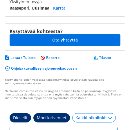
Yksityinen myyjä
Raasepori, Uusimaa
Kartta
Kysyttävää kohteesta?
Ota yhteyttä
Lataa / Tulosta
Raportoi
Tilastot
Ohjeita turvalliseen ajoneuvokauppaan
Yksityishenkilöiden välisessä kaupankäynnissä sovelletaan kauppalakia
kuluttajansuojalain sijaan.
Nettivene.com ei ota vastuuta myyjän antamien tietojen paikkansapitävyydestä.
Ilmoitetuissa tiedoissa saattaa olla myös tahattomia puutteita tai virheitä. Tieto on
siis sitova vasta kun myyjä on sen pyynnöstäsi vahvistanut.
Dieselit
Moottoriveneet