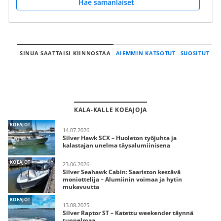
Hae samanlaiset
SINUA SAATTAISI KIINNOSTAA
AIEMMIN KATSOTUT
SUOSITUT
KALA-KALLE KOEAJOJA
KOEAJOT
14.07.2026
Silver Hawk SCX – Huoleton työjuhta ja
kalastajan unelma täysalumiinisena
KOEAJOT
23.06.2026
Silver Seahawk Cabin: Saariston kestävä
moniottelija – Alumiinin voimaa ja hytin
mukavuutta
KOEAJOT
13.08.2025
Silver Raptor ST – Katettu weekender täynnä
tunnelmaa