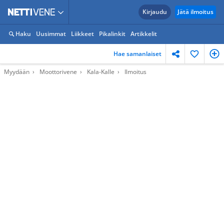
Kirjaudu
Jätä ilmoitus
Haku
Uusimmat
Liikkeet
Pikalinkit
Artikkelit
Hae samanlaiset
Myydään
Moottorivene
Kala-Kalle
Ilmoitus