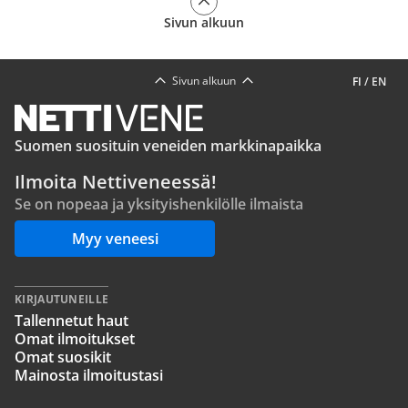
Sivun alkuun
Sivun alkuun
FI
/
EN
Suomen suosituin veneiden markkinapaikka
Ilmoita Nettiveneessä!
Se on nopeaa ja yksityishenkilölle ilmaista
Myy veneesi
KIRJAUTUNEILLE
Tallennetut haut
Omat ilmoitukset
Omat suosikit
Mainosta ilmoitustasi