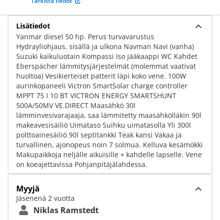
Tarkista tiedot
Lisätiedot
Yanmar diesel 50 hp. Perus turvavarustus
Hydrayliohjaus, sisällä ja ulkona Navman Navi (vanha)
Suzuki kaikuluotain Kompassi Iso jääkaappi WC Kahdet
Eberspächer lämmitysjärjestelmät (molemmat vaativat
huoltoa) Vesikierteiset patterit läpi koko vene. 100W
aurinkopaneeli Victron SmartSolar charge controller
MPPT 75 I 10 BT VICTRON ENERGY SMARTSHUNT
500A/50MV VE.DIRECT Maasähkö 30l
lämminvesivarajaaja, saa lämmitetty maasähkölläkin 90l
makeavesisäiliö Uimataso Suihku uimatasolla Yli 300l
polttoainesäiliö 90l septitankki Teak kansi Vakaa ja
turvallinen, ajonopeus noin 7 solmua. Kelluva kesämökki
Makupaikkoja neljälle aikuisille + kahdelle lapselle. Vene
on koeajettavissa Pohjanpitäjälahdessa.
Myyjä
Jäsenenä 2 vuotta
Niklas Ramstedt