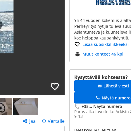
Yli 44 vuoden kokemus alalta
Perheyritys nyt ja tulevaisuu
Asiantunteva ja kuunteleva li
koe helppoa kaupankäyntiä.
Lisää suosikkiliikkeeksi
Muut kohteet 46 kpl
Kysyttävää kohteesta?
Lähetä viesti
Näytä numero
+35...
Näytä numero
Paras aika tavoitella: Arkisin
9-13
Jaa
Vertaile
JANSSON JAN-NICLAS