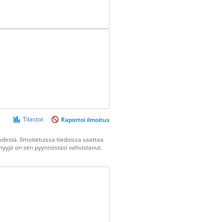
Tilastot
Raportoi ilmoitus
destä. Ilmoitetuissa tiedoissa saattaa
n myyjä on sen pyynnöstäsi vahvistanut.