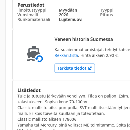
Perustiedot
Ilmoitustyyppi
Myydään
Tyyppi
Vuosimalli
2026
Pituus
Runkomateriaali
Lujitemuovi
Veneen historia Suomessa
Katso aiemmat omistajat, tehdyt katsa
Rekkari.fistä
. Hinta alkaen 2,90 €.
Tarkista tiedot
Lisätiedot
Tule ja tutustu järkevään veneilyyn. Tilaa on paljon. Esim.
kalastukseen. Sopiva kone 70-100hv.
Classic mallisto pilssipumpulla, SVT malli itsestään tyhjen
malli. Erikois toiveita kuullaan ja toteutetaan.
Classic mallisto alkaen 17800€
Yamaha tai Mercury, sinä valitset ME toimitamme. Soita ja 