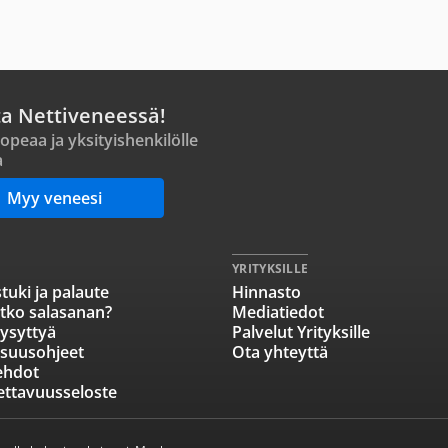
ta Nettiveneessä!
opeaa ja yksityishenkilölle
a
Myy veneesi
YRITYKSILLE
tuki ja palaute
Hinnasto
tko salasanan?
Mediatiedot
ysyttyä
Palvelut Yrityksille
isuusohjeet
Ota yhteyttä
ehdot
ettavuusseloste