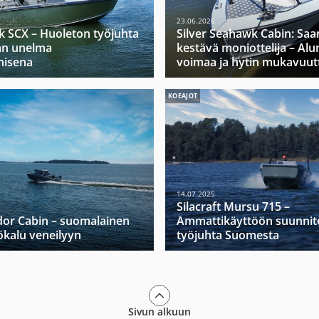
23.06.2026
k SCX – Huoleton työjuhta
Silver Seahawk Cabin: Saa
jan unelma
kestävä moniottelija – Alu
nisena
voimaa ja hytin mukavuut
KOEAJOT
14.07.2025
Silacraft Mursu 715 –
dor Cabin – suomalainen
Ammattikäyttöön suunnit
yökalu veneilyyn
työjuhta Suomesta
Sivun alkuun