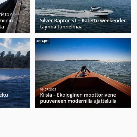
riston
13.08.2025
miinin
Silver Raptor ST – Katettu weekender
ta
täynnä tunnelmaa
KOEAJOT
09.07.2025
eltu
Kiisla – Ekologinen moottorivene
puuveneen modernilla ajattelulla