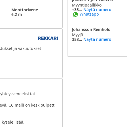
Myyntipäällikkö
+35...
Näytä numero
Moottorivene
Whatsapp
6,2 m
Johansson Reinhold
Myyjä
358...
Näytä numero
stukset ja vakuutukset
 yhteysveneeksi tai
evä. CC malli on keskipulpetti
kysele lisää.