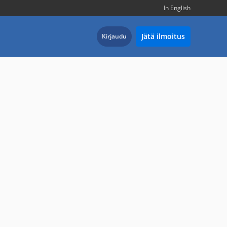
In English
Jätä ilmoitus
Kirjaudu