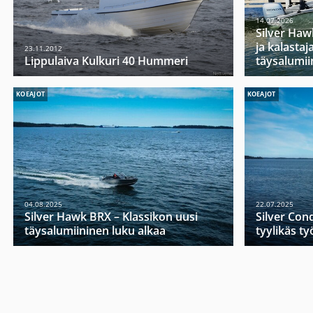
14.07.2026
Silver Haw
ja kalasta
23.11.2012
Lippulaiva Kulkuri 40 Hummeri
täysalumii
KOEAJOT
KOEAJOT
04.08.2025
22.07.2025
Silver Hawk BRX – Klassikon uusi
Silver Con
täysalumiininen luku alkaa
tyylikäs t