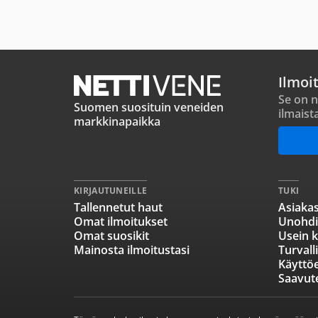
Ilmoi
Se on n
Suomen suosituin veneiden
ilmaist
markkinapaikka
KIRJAUTUNEILLE
TUKI
Tallennetut haut
Asiakas
Omat ilmoitukset
Unohdi
Omat suosikit
Usein k
Mainosta ilmoitustasi
Turvall
Käyttö
Saavut