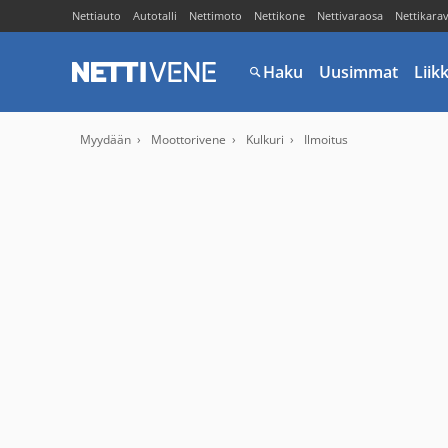
Nettiauto
Autotalli
Nettimoto
Nettikone
Nettivaraosa
Nettikara
Haku
Uusimmat
Liik
Myydään
Moottorivene
Kulkuri
Ilmoitus