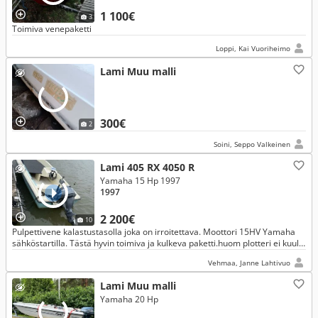
1 100€
3
Toimiva venepaketti
Loppi, Kai Vuoriheimo
Lami Muu malli
300€
2
Soini, Seppo Valkeinen
Lami 405 RX 4050 R
Yamaha 15 Hp 1997
1997
2 200€
10
Pulpettivene kalastustasolla joka on irroitettava. Moottori 15HV Yamaha
sähköstartilla. Tästä hyvin toimiva ja kulkeva paketti.huom plotteri ei kuulu
kauppaan.
Vehmaa, Janne Lahtivuo
Lami Muu malli
Yamaha 20 Hp