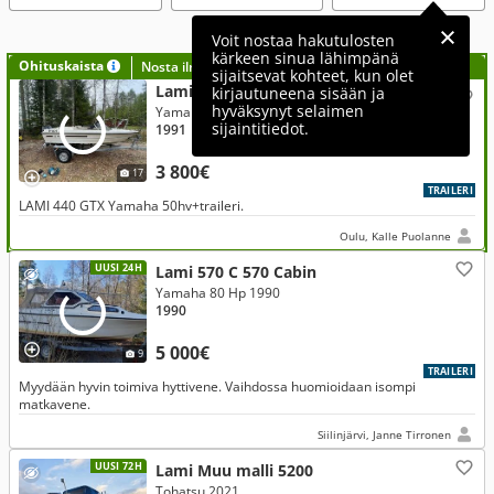
Voit nostaa hakutulosten
kärkeen sinua lähimpänä
Ohituskaista
Nosta ilmoituksesi tähän?
sijaitsevat kohteet, kun olet
Lami 440 GTX
kirjautuneena sisään ja
hyväksynyt selaimen
Yamaha 50 Hp 1983
sijaintitiedot.
1991
3 800€
17
TRAILERI
LAMI 440 GTX Yamaha 50hv+traileri.
Oulu, Kalle Puolanne
UUSI 24H
Lami 570 C 570 Cabin
Yamaha 80 Hp 1990
1990
5 000€
9
TRAILERI
Myydään hyvin toimiva hyttivene. Vaihdossa huomioidaan isompi
matkavene.
Siilinjärvi, Janne Tirronen
UUSI 72H
Lami Muu malli 5200
Tohatsu 2021