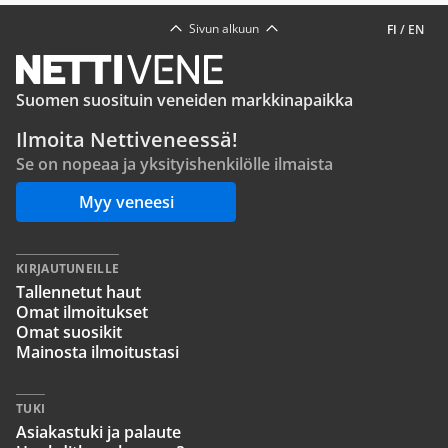
Sivun alkuun
FI
/
EN
Suomen suosituin veneiden markkinapaikka
Ilmoita Nettiveneessä!
Se on nopeaa ja yksityishenkilölle ilmaista
Myy veneesi
KIRJAUTUNEILLE
Tallennetut haut
Omat ilmoitukset
Omat suosikit
Mainosta ilmoitustasi
TUKI
Asiakastuki ja palaute