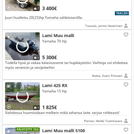
3 400€
7
TRAILERI
Juuri huollettu 20(25)hp Yamaha sähköstartilla.
Tuusula, Jarmo Haverinen
Lami Muu malli
Yamaha 70 Hp
5 300€
8
Todella hyvä ja vakaa kalastusvene tai hupikäyttöön. Vaihtoja voi ehdottaa
myös veneisiin ja vesijetteihin
Nokia, Evert Piilonen
Lami 425 RX
Yamaha 15 Hp
1 825€
9
Vaihdossa huomioidaan melkein mikä tahansa laite. tarjoa rohkeasti!
Porvoo, Heikki Tuomivaara
PÄIVITETTY 72H
Lami Muu malli 5100