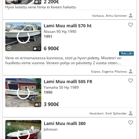
2 200€
9
Hyvä laitettu vene hinta ei kiveen hakattu
Varkaus, Arttu Soininen
Lami Muu malli 570 ht
Nissan 90 Hp 1990
1991
6 900€
12
TRAILERI
Vene on erinomaisessa kunnossa, siisti ja hyvin pidetty. Moottori on
huollettu viime vuonna. Veneen pohja on päivitetty 2 vuotta sitten.
Täydellinen vene vapaa-ajan ajoon, retkiin ja kalastukseen.
Espoo, Evgenia Pikalova
Lami Muu malli 505 FR
Yamaha 50 Hp 1989
1990
3 900€
9
Houtskari, Emil Sjölander
Lami Muu malli 380
Johnson