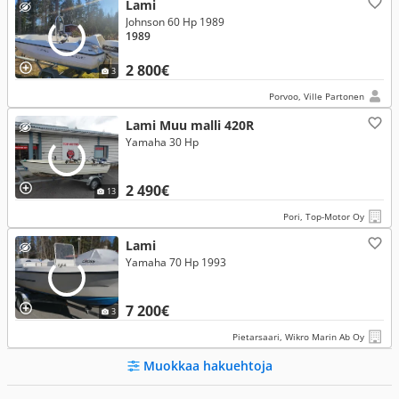
Lami
Johnson 60 Hp 1989
1989
2 800€
3
Porvoo, Ville Partonen
Lami Muu malli 420R
Yamaha 30 Hp
2 490€
13
Pori, Top-Motor Oy
Lami
Yamaha 70 Hp 1993
7 200€
3
Pietarsaari, Wikro Marin Ab Oy
Muokkaa hakuehtoja