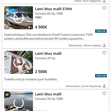
Kotka, Elina Hyppönen
Lami Muu malli 570ht
Yamaha 60 Hp 1996
1991
4 500€
6
TRAILERI
Hydrauliohjaus,50w aurinkokenno,Hook5 luotain,Lowrance 7200
plotteri,uisteluMoottoriteline,kiinteä 90l tankki,vapateline
plaanarikeloilla/mastoilla.VAIHTOhinta 6500€(Vene+kärri ilman moottoria
Mäntyharju, Raimo Kukkola
3500€)
Lami Muu malli
Yamaha 20 Hp
2 500€
12
TRAILERI
Todella siisti ja moottori juuri huollettu
Hämeenkyrö, Jonne Rajalampi
Lami Muu malli
Yamaha 50 Hp 1988