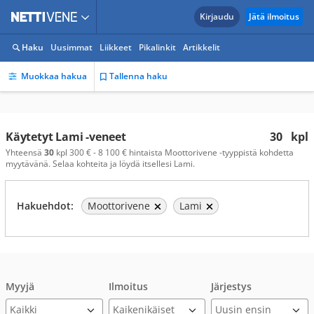
Kirjaudu
Jätä ilmoitus
Haku
Uusimmat
Liikkeet
Pikalinkit
Artikkelit
Muokkaa hakua
Tallenna haku
Käytetyt Lami -veneet
30
kpl
Yhteensä
30
kpl 300 € - 8 100 € hintaista Moottorivene -tyyppistä kohdetta
myytävänä. Selaa kohteita ja löydä itsellesi Lami.
Hakuehdot:
Moottorivene
Lami
Myyjä
Ilmoitus
Järjestys