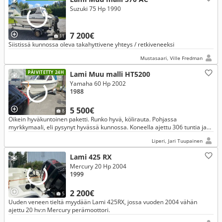
Suzuki 75 Hp 1990
7 200€
11
Siistissä kunnossa oleva takahyttivene yhteys / retkiveneeksi
Mustasaari, Ville Fredman
PÄIVITETTY 24H
Lami Muu malli HT5200
Yamaha 60 Hp 2002
1988
5 500€
8
Oikein hyväkuntoinen paketti. Runko hyvä, kölirauta. Pohjassa
myrkkymaali, eli pysynyt hyvässä kunnossa. Koneella ajettu 306 tuntia ja
just huollettu, koska ollut seisomassa pari vuotta.
Liperi, Jari Tuupainen
Lami 425 RX
Mercury 20 Hp 2004
1999
2 200€
5
Uuden veneen tieltä myydään Lami 425RX, jossa vuoden 2004 vähän
ajettu 20 hv:n Mercury perämoottori.