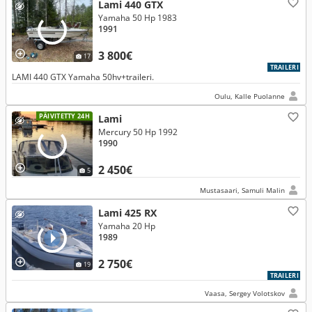
Lami 440 GTX
Yamaha 50 Hp 1983
1991
3 800€
17
TRAILERI
LAMI 440 GTX Yamaha 50hv+traileri.
Oulu, Kalle Puolanne
PÄIVITETTY 24H
Lami
Mercury 50 Hp 1992
1990
2 450€
5
Mustasaari, Samuli Malin
Lami 425 RX
Yamaha 20 Hp
1989
2 750€
19
TRAILERI
Vaasa, Sergey Volotskov