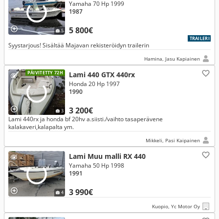
Yamaha 70 Hp 1999
1987
5 800€
5
TRAILERI
Syystarjous! Sisältää Majavan rekisteröidyn trailerin
Hamina, Jasu Kapiainen
PÄIVITETTY 72H
Lami 440 GTX 440rx
Honda 20 Hp 1997
1990
3 200€
3
Lami 440rx ja honda bf 20hv a.siisti./vaihto tasaperävene
kalakaveri,kalapalta ym.
Mikkeli, Pasi Kaipainen
Lami Muu malli RX 440
Yamaha 50 Hp 1998
1991
3 990€
4
Kuopio, Yc Motor Oy