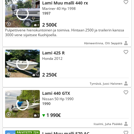
Lami Muu malli 440 rx
Mariner 40 Hp 1998
1997
2 500€
4
Pulpettivene hienokuntoinen ja toimiva. Hintaan 2500 ja trailerin kanssa
3000 vene sijaitsee Kuohijoella.
Hämeenlinna, Olli Seppälä
Lami 425 R
Honda 2012
2 250€
12
Tyrnävä, Jussi Halonen
Lami 440 GTX
Nissan 50 Hp 1990
1990
1 990€
9
Iisalmi, Juha Pääkkö
PÄIVITETTY 72H
Lami Muu malli 570 AC