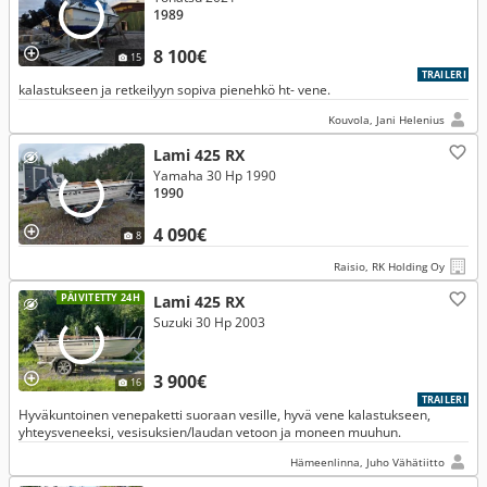
1989
8 100€
15
TRAILERI
kalastukseen ja retkeilyyn sopiva pienehkö ht- vene.
Kouvola, Jani Helenius
Lami 425 RX
Yamaha 30 Hp 1990
1990
4 090€
8
Raisio, RK Holding Oy
PÄIVITETTY 24H
Lami 425 RX
Suzuki 30 Hp 2003
3 900€
16
TRAILERI
Hyväkuntoinen venepaketti suoraan vesille, hyvä vene kalastukseen,
yhteysveneeksi, vesisuksien/laudan vetoon ja moneen muuhun.
Hämeenlinna, Juho Vähätiitto