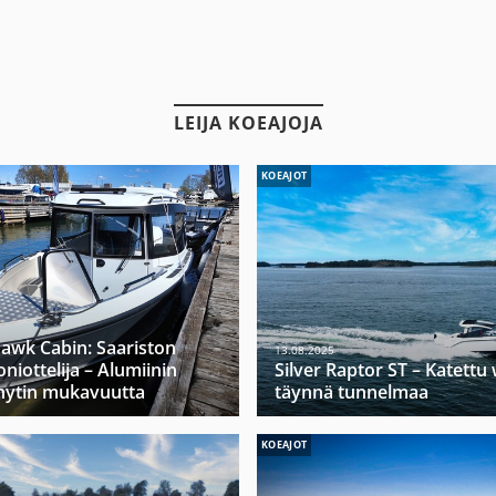
LEIJA KOEAJOJA
KOEAJOT
hawk Cabin: Saariston
13.08.2025
niottelija – Alumiinin
Silver Raptor ST – Katett
hytin mukavuutta
täynnä tunnelmaa
KOEAJOT