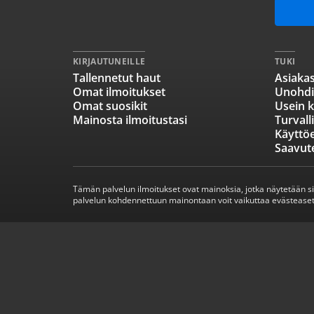
KIRJAUTUNEILLE
TUKI
Tallennetut haut
Asiakas
Omat ilmoitukset
Unohdi
Omat suosikit
Usein k
Mainosta ilmoitustasi
Turvall
Käyttö
Saavut
Tämän palvelun ilmoitukset ovat mainoksia, jotka näytetään s
palvelun kohdennettuun mainontaan voit vaikuttaa evästeaset