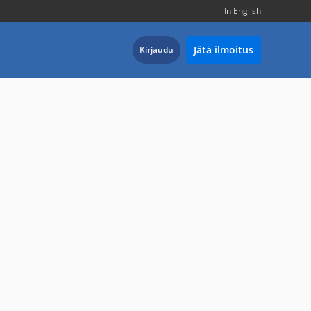
In English
Jätä ilmoitus
Kirjaudu