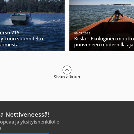
Mursu 715 –
09.07.2025
yttöön suunniteltu
Kiisla – Ekologinen moott
Suomesta
puuveneen modernilla ajat
Sivun alkuun
ta Nettiveneessä!
opeaa ja yksityishenkilölle
a