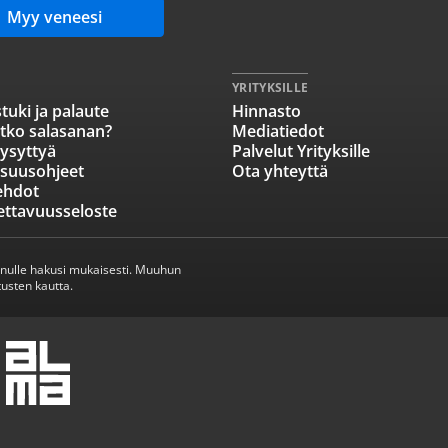
Myy veneesi
YRITYKSILLE
tuki ja palaute
Hinnasto
tko salasanan?
Mediatiedot
ysyttyä
Palvelut Yrityksille
isuusohjeet
Ota yhteyttä
ehdot
ettavuusseloste
inulle hakusi mukaisesti. Muuhun
usten kautta.