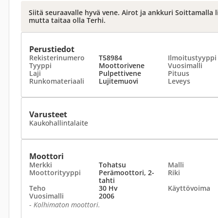
Siitä seuraavalle hyvä vene. Airot ja ankkuri Soittamalla l
mutta taitaa olla Terhi.
Perustiedot
Rekisterinumero
T58984
Ilmoitustyyppi
Tyyppi
Moottorivene
Vuosimalli
Laji
Pulpettivene
Pituus
Runkomateriaali
Lujitemuovi
Leveys
Varusteet
Kaukohallintalaite
Moottori
Merkki
Tohatsu
Malli
Moottorityyppi
Perämoottori, 2-
Riki
tahti
Teho
30 Hv
Käyttövoima
Vuosimalli
2006
-
Kolhimaton moottori.