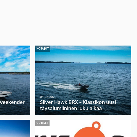
KOEAJOT
04.08.2025
u weekender
Silver Hawk BRX – Klassikon uusi
täysalumiininen luku alkaa
UUTISET