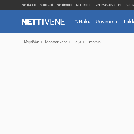
Nettiauto
Autotalli
Nettimoto
Nettikone
Nettivaraosa
Nettikara
Haku
Uusimmat
Liik
Myydään
Moottorivene
Leija
Ilmoitus