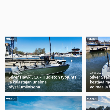
KOEAJOT
KOEAJOT
14.07.2026
23.06.2026
Silver Hawk SCX – Huoleton työjuhta
Silver Sea
ja kalastajan unelma
kestävä mo
täysalumiinisena
voimaa ja 
KOEAJOT
KOEAJOT