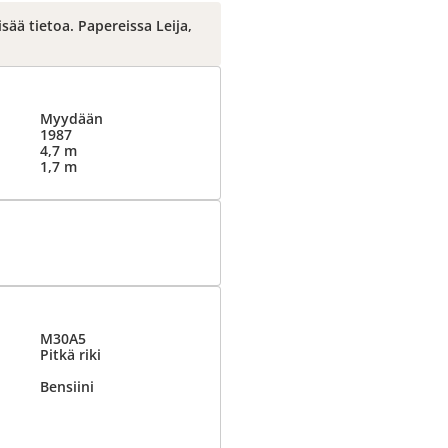
isää tietoa. Papereissa Leija,
Myydään
1987
4,7 m
1,7 m
M30A5
Pitkä riki
Bensiini