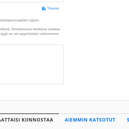
Tilastot
luttajansuojalain sijaan.
destä. Ilmoitetuissa tiedoissa saattaa
n myyjä on sen pyynnöstäsi vahvistanut.
AATTAISI KIINNOSTAA
AIEMMIN KATSOTUT