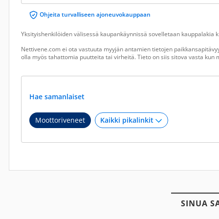
Ohjeita turvalliseen ajoneuvokauppaan
Yksityishenkilöiden välisessä kaupankäynnissä sovelletaan kauppalakia ku
Nettivene.com ei ota vastuuta myyjän antamien tietojen paikkansapitävyy
olla myös tahattomia puutteita tai virheitä. Tieto on siis sitova vasta ku
Hae samanlaiset
Moottoriveneet
SINUA S