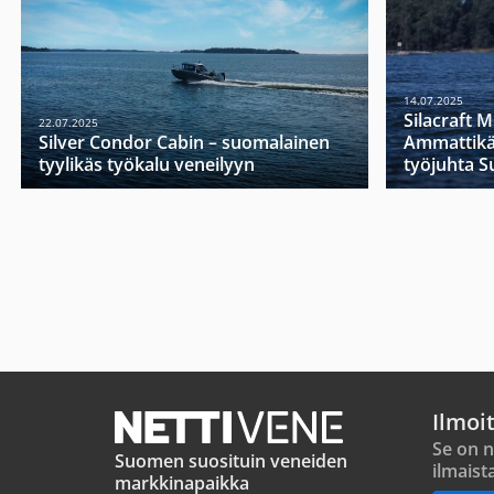
14.07.2025
Silacraft 
22.07.2025
Silver Condor Cabin – suomalainen
Ammattikä
tyylikäs työkalu veneilyyn
työjuhta 
Ilmoi
Se on n
Suomen suosituin veneiden
ilmaist
markkinapaikka