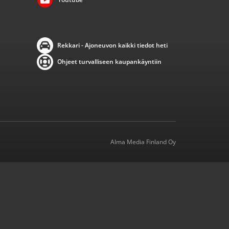
Rekkari - Ajoneuvon kaikki tiedot heti
Ohjeet turvalliseen kaupankäyntiin
Alma Media Finland Oy