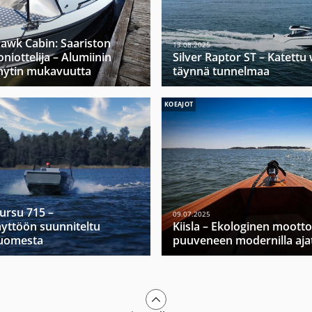
hawk Cabin: Saariston
13.08.2025
niottelija – Alumiinin
Silver Raptor ST – Katett
hytin mukavuutta
täynnä tunnelmaa
KOEAJOT
Mursu 715 –
09.07.2025
yttöön suunniteltu
Kiisla – Ekologinen moott
Suomesta
puuveneen modernilla ajat