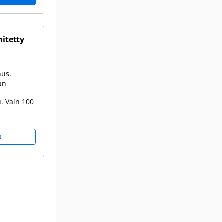
hitetty
nus.
an
. Vain 100
a