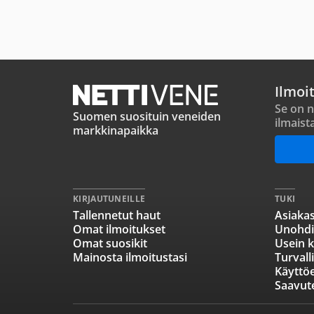
Ilmoi
Se on n
Suomen suosituin veneiden
ilmaist
markkinapaikka
KIRJAUTUNEILLE
TUKI
Tallennetut haut
Asiakas
Omat ilmoitukset
Unohdi
Omat suosikit
Usein k
Mainosta ilmoitustasi
Turvall
Käyttö
Saavut