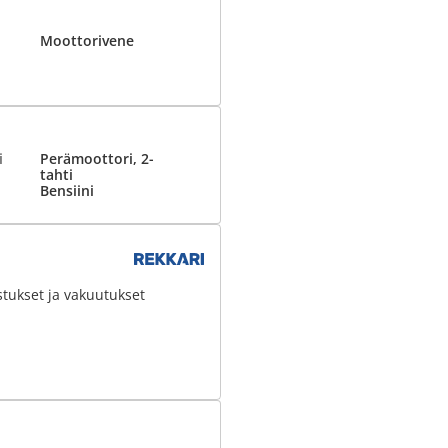
Moottorivene
i
Perämoottori, 2-
tahti
Bensiini
stukset ja vakuutukset