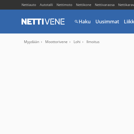
Nettiauto
Autotalli
Nettimoto
Nettikone
Nettivaraosa
Nettikara
Haku
Uusimmat
Liik
Myydään
Moottorivene
Lohi
Ilmoitus