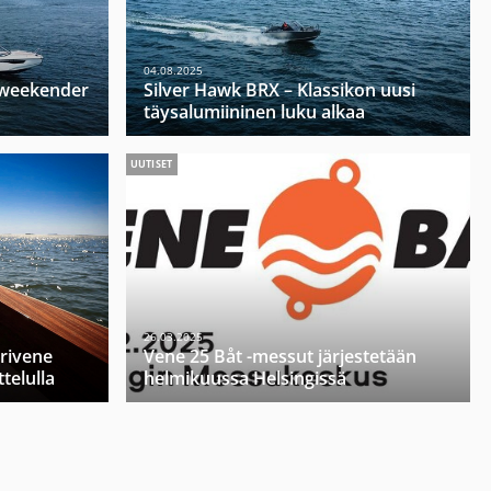
04.08.2025
u weekender
Silver Hawk BRX – Klassikon uusi
täysalumiininen luku alkaa
UUTISET
26.03.2025
orivene
Vene 25 Båt -messut järjestetään
telulla
helmikuussa Helsingissä