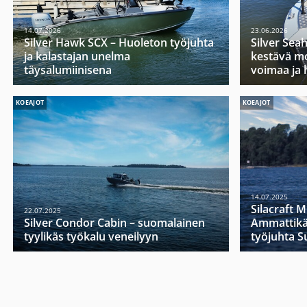
14.07.2026
23.06.2026
Silver Hawk SCX – Huoleton työjuhta
Silver Sea
ja kalastajan unelma
kestävä mo
täysalumiinisena
voimaa ja 
KOEAJOT
KOEAJOT
14.07.2025
Silacraft 
22.07.2025
Silver Condor Cabin – suomalainen
Ammattikä
tyylikäs työkalu veneilyyn
työjuhta 