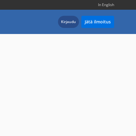
In English
Jätä ilmoitus
Kirjaudu