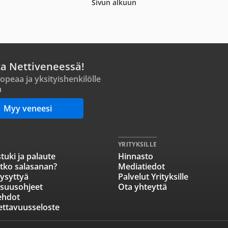
Sivun alkuun
ta Nettiveneessä!
opeaa ja yksityishenkilölle
a
Myy veneesi
YRITYKSILLE
tuki ja palaute
Hinnasto
tko salasanan?
Mediatiedot
ysyttyä
Palvelut Yrityksille
isuusohjeet
Ota yhteyttä
ehdot
ettavuusseloste