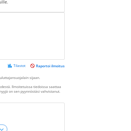
ille.
Tilastot
Raportoi ilmoitus
luttajansuojalain sijaan.
destä. Ilmoitetuissa tiedoissa saattaa
n myyjä on sen pyynnöstäsi vahvistanut.