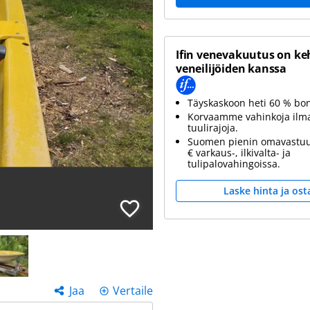
Ifin venevakuutus on ke
veneilijöiden kanssa
Täyskaskoon heti 60 % bo
Korvaamme vahinkoja ilm
tuulirajoja.
Suomen pienin omavastuu
€ varkaus-, ilkivalta- ja
tulipalovahingoissa.
Laske hinta ja ost
Jaa
Vertaile