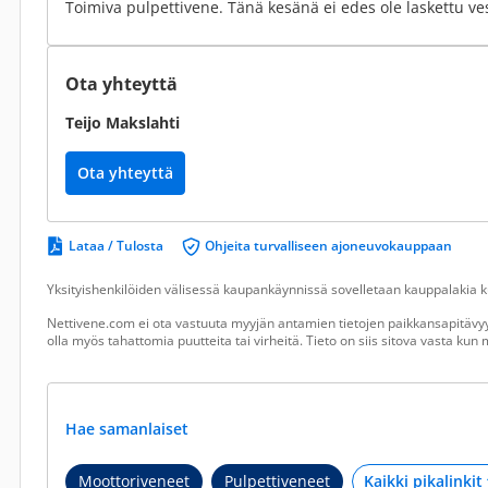
Toimiva pulpettivene. Tänä kesänä ei edes ole laskettu ves
Ota yhteyttä
Teijo Makslahti
Ota yhteyttä
Lataa / Tulosta
Ohjeita turvalliseen ajoneuvokauppaan
Yksityishenkilöiden välisessä kaupankäynnissä sovelletaan kauppalakia ku
Nettivene.com ei ota vastuuta myyjän antamien tietojen paikkansapitävyy
olla myös tahattomia puutteita tai virheitä. Tieto on siis sitova vasta ku
Hae samanlaiset
Moottoriveneet
Pulpettiveneet