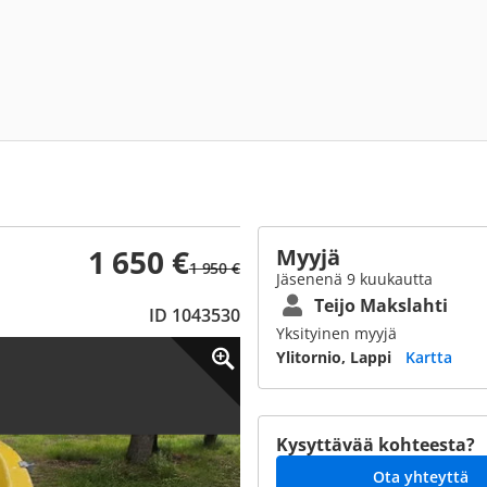
1 650 €
Myyjä
1 950 €
Jäsenenä 9 kuukautta
Teijo Makslahti
ID 1043530
Yksityinen myyjä
Ylitornio, Lappi
Kartta
Kysyttävää kohteesta?
Ota yhteyttä