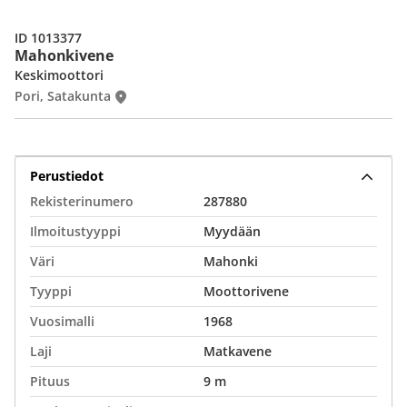
ID 1013377
Mahonkivene
Keskimoottori
Pori, Satakunta
Perustiedot
Rekisterinumero
287880
Ilmoitustyyppi
Myydään
Väri
Mahonki
Tyyppi
Moottorivene
Vuosimalli
1968
Laji
Matkavene
Pituus
9 m