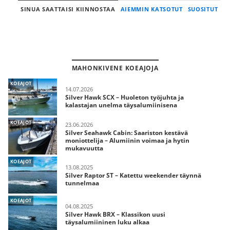
SINUA SAATTAISI KIINNOSTAA
AIEMMIN KATSOTUT
SUOSITUT
MAHONKIVENE KOEAJOJA
KOEAJOT
14.07.2026
Silver Hawk SCX – Huoleton työjuhta ja
kalastajan unelma täysalumiinisena
KOEAJOT
23.06.2026
Silver Seahawk Cabin: Saariston kestävä
moniottelija – Alumiinin voimaa ja hytin
mukavuutta
KOEAJOT
13.08.2025
Silver Raptor ST – Katettu weekender täynnä
tunnelmaa
KOEAJOT
04.08.2025
Silver Hawk BRX – Klassikon uusi
täysalumiininen luku alkaa