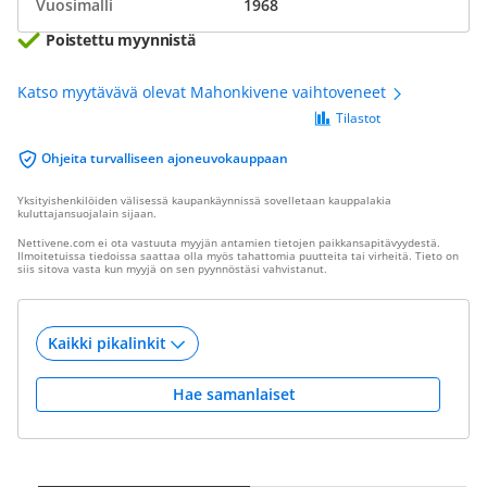
Vuosimalli
1968
Poistettu myynnistä
Katso myytävävä olevat Mahonkivene vaihtoveneet
Tilastot
Ohjeita turvalliseen ajoneuvokauppaan
Yksityishenkilöiden välisessä kaupankäynnissä sovelletaan kauppalakia
kuluttajansuojalain sijaan.
Nettivene.com ei ota vastuuta myyjän antamien tietojen paikkansapitävyydestä.
Ilmoitetuissa tiedoissa saattaa olla myös tahattomia puutteita tai virheitä. Tieto on
siis sitova vasta kun myyjä on sen pyynnöstäsi vahvistanut.
Hae samanlaiset