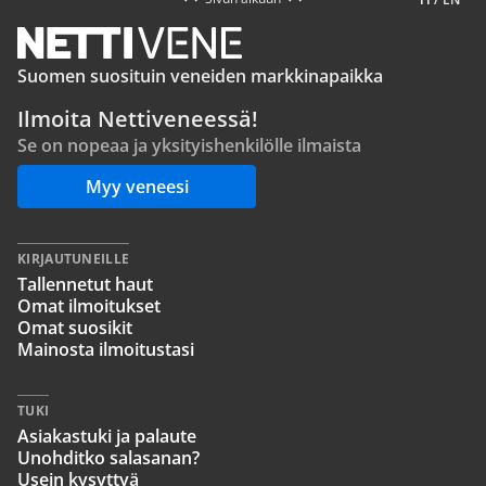
Suomen suosituin veneiden markkinapaikka
Ilmoita Nettiveneessä!
Se on nopeaa ja yksityishenkilölle ilmaista
Myy veneesi
KIRJAUTUNEILLE
Tallennetut haut
Omat ilmoitukset
Omat suosikit
Mainosta ilmoitustasi
TUKI
Asiakastuki ja palaute
Unohditko salasanan?
Usein kysyttyä