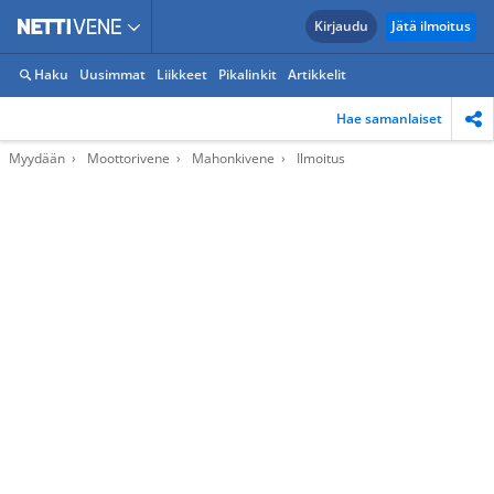
Kirjaudu
Jätä ilmoitus
Haku
Uusimmat
Liikkeet
Pikalinkit
Artikkelit
Hae samanlaiset
Myydään
Moottorivene
Mahonkivene
Ilmoitus