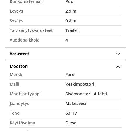
Runkomateriaali
Puu
Leveys
2,9 m
Syväys
0,8 m
Talvisäilytysvarusteet
Traileri
Vuodepaikkoja
4
Varusteet
Moottori
Merkki
Ford
Malli
Keskimoottori
Moottorityyppi
Sisämoottori, 4-tahti
Jäähdytys
Makeavesi
Teho
63 Hv
Käyttövoima
Diesel