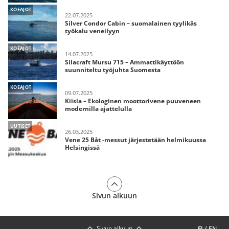
KOEAJOT
22.07.2025
Silver Condor Cabin – suomalainen tyylikäs
työkalu veneilyyn
KOEAJOT
14.07.2025
Silacraft Mursu 715 – Ammattikäyttöön
suunniteltu työjuhta Suomesta
KOEAJOT
09.07.2025
Kiisla – Ekologinen moottorivene puuveneen
modernilla ajattelulla
UUTISET
26.03.2025
Vene 25 Båt -messut järjestetään helmikuussa
Helsingissä
Sivun alkuun
Sivun alkuun
FI
/
EN